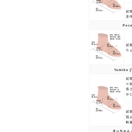
試穿
全
Poc
試穿
ち
Yumiko
[
試穿
≪
長
ゆ
試穿
程
較
まーちゃん