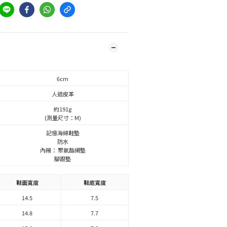
6cm
人造皮革
約191g
(測量尺寸：M)
記憶海綿鞋墊
防水
內襯： 聚氨酯網墊
腳跟墊
鞋面寬度
鞋底寬度
14.5
7.5
14.8
7.7