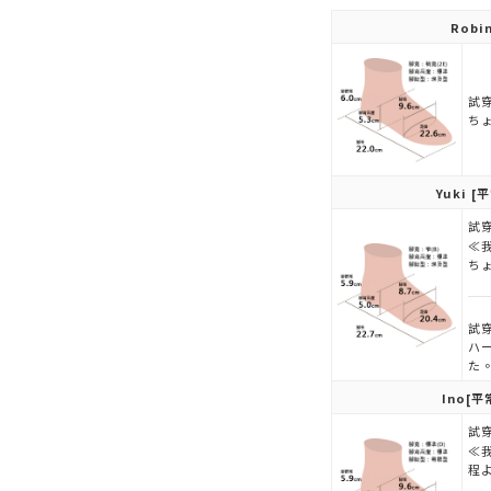
Robi
試穿
ち
Yuki
[平
試穿
≪
ち
試穿
ハ
た
Ino
[平
試穿
≪
程