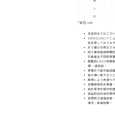
M
L
LL
*単位:cm
完全防水ではござ
2026/2/13に
定変更しておりま
尺寸選びの際はス
因入庫和製造時期
可能產生不同的穿
鞋墊的LOGO和顏
擇， 請見諒。
穿著尺寸感可能因
色の薄い靴下など
摩擦により色落ち
定期使用防水噴霧
由於是海外製作的
商品的染料或材質
我們努力加強檢查
情況，敬請諒解。