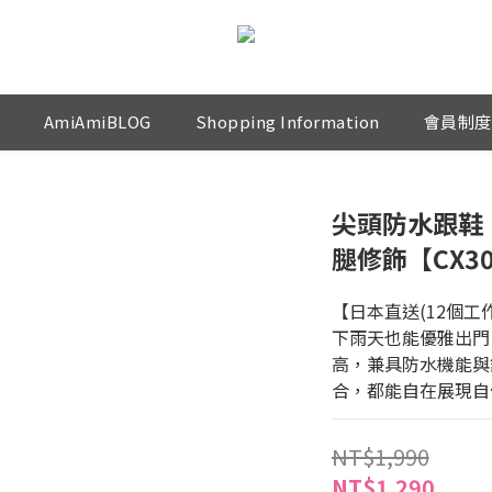
AmiAmiBLOG
Shopping Information
會員制度
尖頭防水跟鞋
腿修飾【CX30
【日本直送(12個工
下雨天也能優雅出門
高，兼具防水機能與
合，都能自在展現自
NT$1,990
NT$1,290