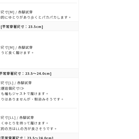
尺寸[M] / 赤腳試穿
体的にゆとりがあり歩くとパカパカします。
o
[平常穿著尺寸：23.5cm]
尺寸[M] / 赤腳試穿
ょうど良く履けます。
平常穿著尺寸：23.5～24.0cm]
尺寸[L] / 赤腳試穿
我選這個尺寸!≫
さも幅もジャストで履けます。
とりはありませんが、馴染みそうです。
尺寸[LL] / 赤腳試穿
よくゆとりを持って履けます。
寬的の方はLLの方が良さそうです。
[平常穿著尺寸：23.5～24.0cm]