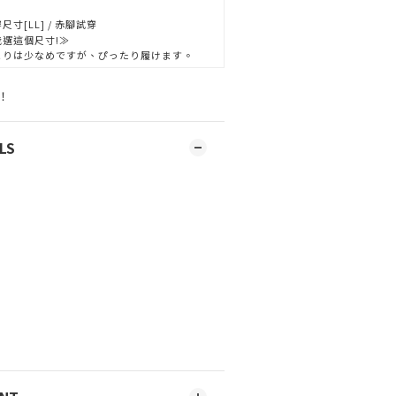
尺寸[LL] / 赤腳試穿
我選這個尺寸!≫
とりは少なめですが、ぴったり履けます。
！
LS