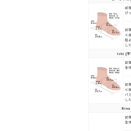
試穿
ぴ
試穿
≪
程
し
Ichi
[平
試穿
全
試穿
≪
パ
し
Rina
試穿
全