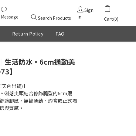
Sign
Message
in
Search Products
Cart(0)
Return Policy
FAQ
BUY NOW
｜生活防水・6cm通勤美
73】
作天內出貨)】
。俐落尖頭結合修飾腿型的6cm跟
舒適腳感，無論通勤、約會或正式場
信與質感。