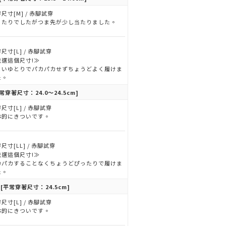
尺寸[M] / 赤腳試穿
ったりでしたがつま先が少し当たりました。
尺寸[L] / 赤腳試穿
我選這個尺寸!≫
よいゆとりでパカパカせずちょうどよく履けま
た。
常穿著尺寸：24.0～24.5cm]
尺寸[L] / 赤腳試穿
体的にきついです。
尺寸[LL] / 赤腳試穿
我選這個尺寸!≫
カパカすることなくちょうどぴったりで履けま
た。
[平常穿著尺寸：24.5cm]
尺寸[L] / 赤腳試穿
体的にきついです。