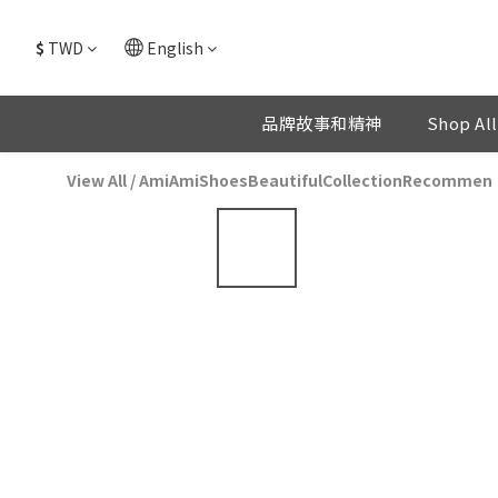
$
TWD
English
品牌故事和精神
Shop All
View All
/
AmiAmiShoesBeautifulCollectionRecommen