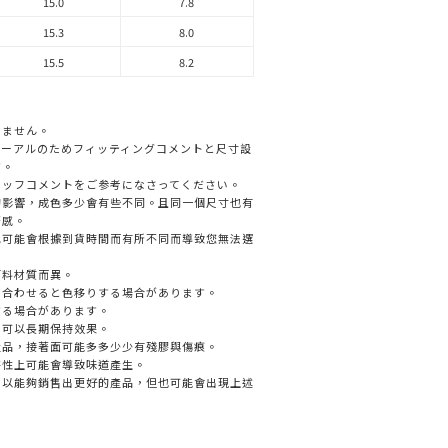
15.0
7.8
15.3
8.0
15.5
8.2
いません。
リニューアルのためフィッティングコメントと尺寸設
す。
タッフコメントをご参考になさってください。
的影響，成色多少會有些不同。且同一個尺寸也有
著感。
色可能會根據到貨時間而有所不同而導致您無法選
面料材質而異。
と合わせると色移りする場合があります。
する場合があります。
，可以長期保持效果。
產品，接著面可能多多少少有殘膠與傷痕。
特性上可能會導致味道產生。
，以能夠銷售出更好的產品，但也可能會出現上述