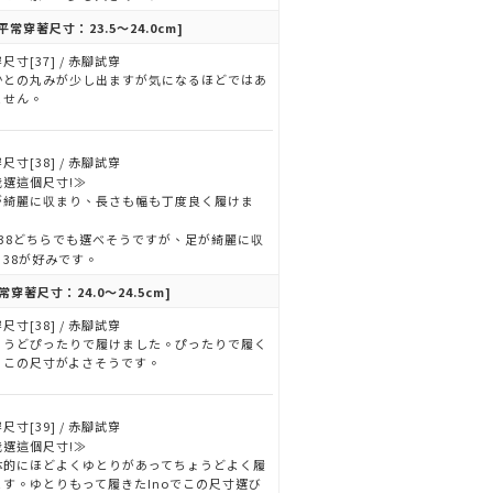
平常穿著尺寸：23.5～24.0cm]
尺寸[37] / 赤腳試穿
かとの丸みが少し出ますが気になるほどではあ
ません。
尺寸[38] / 赤腳試穿
我選這個尺寸!≫
が綺麗に収まり、長さも幅も丁度良く履けま
。
7/38どちらでも選べそうですが、足が綺麗に収
る38が好みです。
常穿著尺寸：24.0～24.5cm]
尺寸[38] / 赤腳試穿
ょうどぴったりで履けました。ぴったりで履く
らこの尺寸がよさそうです。
尺寸[39] / 赤腳試穿
我選這個尺寸!≫
体的にほどよくゆとりがあってちょうどよく履
ます。ゆとりもって履きたInoでこの尺寸選び