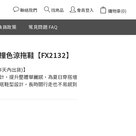
聯絡我們
找商品
會員登入
購物車(0)
換貨政策
常見問題 FAQ
立即購買
撞色涼拖鞋【FX2132】
作天內出貨)】
計，提升整體華麗感，為夏日穿搭增
底鞋型設計，長時間行走也不易感到