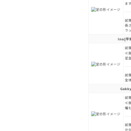
ま
試穿
長
ラ
Ino
[平
試穿
≪
足
試穿
全
Gakk
試穿
≪
幅
試穿
か