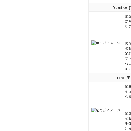
Yumiko
[
試穿
か
り
試穿
≪
足
す
3
ま
Ichi
[平
試穿
ち
な
試穿
≪
全
け