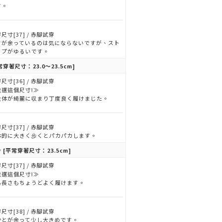
す。
尺寸[37] / 赤腳試穿
さが余っているのは気にならないですが、スト
ップがゆるいです。
常穿著尺寸：23.0～23.5cm]
尺寸[36] / 赤腳試穿
我選這個尺寸!≫
全体が綺麗に収まり丁度良く履けまじた。
尺寸[37] / 赤腳試穿
体的に大きく歩くとパカパカします。
y
[平常穿著尺寸：23.5cm]
尺寸[37] / 赤腳試穿
我選這個尺寸!≫
も長さもちょうどよく履けます。
尺寸[38] / 赤腳試穿
かとが余って少し大きめです。