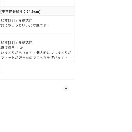
す。
[平常穿著尺寸：24.5cm]
尺寸[38] / 赤腳試穿
体的にちょうどいい尺寸感です。
尺寸[39] / 赤腳試穿
我選這個尺寸!≫
よいゆとりがあります。個人的に少しゆとりが
るフィットが好きなのでこちらを選びます。
！