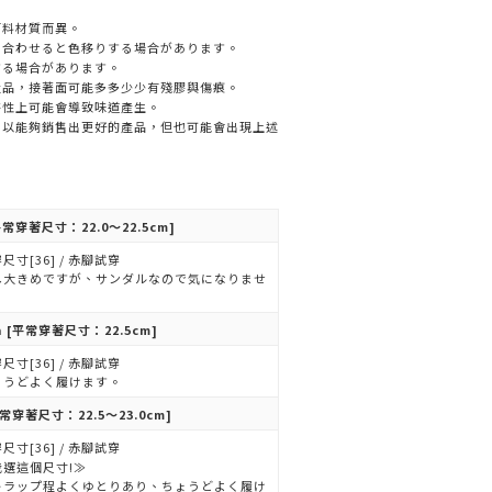
面料材質而異。
と合わせると色移りする場合があります。
する場合があります。
產品，接著面可能多多少少有殘膠與傷痕。
特性上可能會導致味道產生。
，以能夠銷售出更好的產品，但也可能會出現上述
常穿著尺寸：22.0～22.5cm]
尺寸[36] / 赤腳試穿
し大きめですが、サンダルなので気になりませ
。
n
[平常穿著尺寸：22.5cm]
尺寸[36] / 赤腳試穿
ょうどよく履けます。
常穿著尺寸：22.5～23.0cm]
尺寸[36] / 赤腳試穿
我選這個尺寸!≫
トラップ程よくゆとりあり、ちょうどよく履け