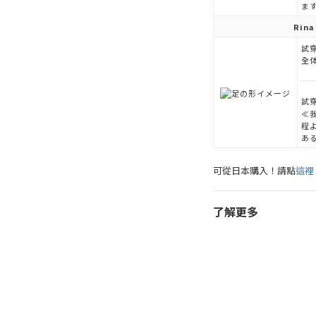
ま
Rina
試穿
全
試穿
≪
程
あ
可從日本購入！請點
這裡
了解更多