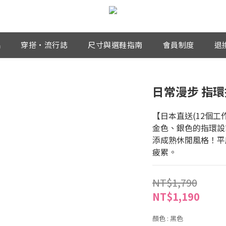
品
穿搭・流行誌
尺寸與選鞋指南
會員制度
退
日常漫步 指環
【日本直送(12個工
金色、銀色的指環設
添成熟休閒風格！平
疲累。
NT$1,790
NT$1,190
顏色
: 黑色