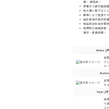
擇， 請見諒。
穿著尺寸感可能因
色の薄い靴下など
摩擦により色落ち
由於是海外製作的
商品的染料或材質
我們努力加強檢查
情況，敬請諒解。
Naho
[平
試穿
少
ん
Robi
試穿
ち
Yuki
[平
試穿
≪
ス