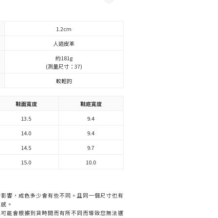
1.2cm
人造皮革
約181g
(測量尺寸：37)
較輕的
鞋面寬度
鞋底寬度
13.5
9.4
14.0
9.4
14.5
9.7
15.0
10.0
的影響，成色多少會有些不同。且同一個尺寸也有
著感。
色可能會根據到貨時間而有所不同而導致您無法選