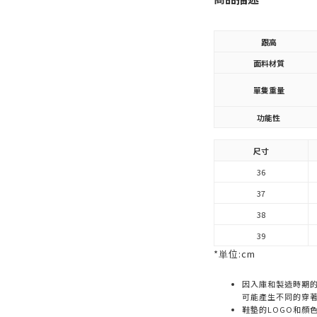
跟高
面料材質
單隻重量
功能性
尺寸
36
37
38
39
*単位:cm
因入庫和製造時期
可能產生不同的穿
鞋墊的LOGO和顏