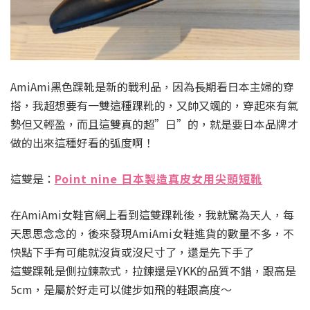
AmiAmi黑色踝靴是新的戰利品，因為長期看日本主婦的穿
搭，我超想要有一雙這種踝靴的，又帥又颯的，穿起來有氣
勢但又輕盈，而且這雙真的超”日”的，就是要日本品牌才
做的出來這種好看的弧度啊！
這雙是：
Point nine 日本製造真皮女用尖頭短靴
在AmiAmi女鞋官網上看到這雙踝靴後，我就驚為天人，每
天思思念念的，後來發現AmiAmi女鞋進貨的數量不多，不
快點下手有可能就沒貨或沒尺寸了，還是先下手了
這雙踝靴是側拉鍊款式，拉鍊還是YKK的品質不錯，跟高是
5cm，是屬於好走可以健步如飛的鞋跟高度～