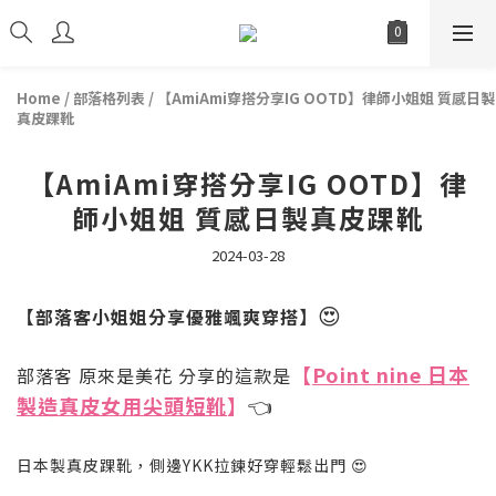
Home
/
部落格列表
/
【AmiAmi穿搭分享IG OOTD】律師小姐姐 質感日製
真皮踝靴
【AmiAmi穿搭分享IG OOTD】律
師小姐姐 質感日製真皮踝靴
2024-03-28
😍
【部落客小姐姐分享優雅颯爽穿搭】
【
Point nine 日本
部落客 原來是美花 分享的這款是
製造真皮女用尖頭短靴
】
👈
日本製真皮踝靴，
側邊YKK拉鍊好穿輕鬆出門
😍