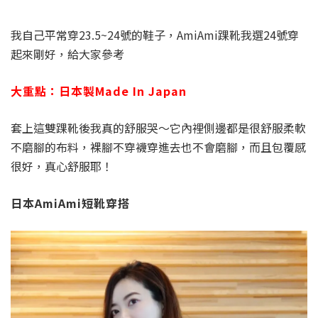
我自己平常穿23.5~24號的鞋子，AmiAmi踝靴我選24號穿
起來剛好，給大家參考
大重點：日本製Made In Japan
套上這雙踝靴後我真的舒服哭～它內裡側邊都是很舒服柔軟
不磨腳的布料，裸腳不穿襪穿進去也不會磨腳，而且包覆感
很好，真心舒服耶！
日本AmiAmi短靴穿搭