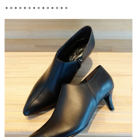
🔸🔹🔸🔹🔸🔹🔸🔹🔸🔹🔸🔹🔸🔹