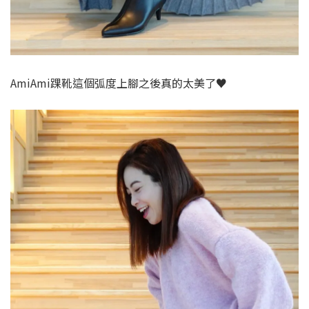
AmiAmi踝靴這個弧度上腳之後真的太美了♥