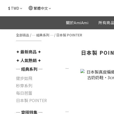
$
TWD
繁體中文
關於AmiAmi
所有商
全部商品
/
─ 經典系列 ─
/
日本製 POINTER
✦ 最新商品 ✦
日本製 POIN
✦ 人氣熱銷 ✦
─ 經典系列 ─
健步如飛
秒穿系列
每日芭蕾
日本製 POINTER
─ 穿搭特集 ─