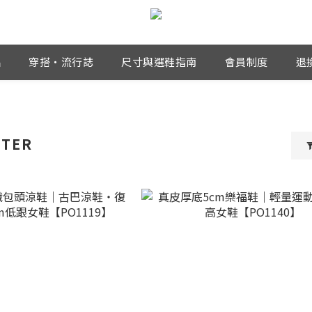
品
穿搭・流行誌
尺寸與選鞋指南
會員制度
退
TER