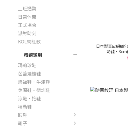
上班通勤
日常休閒
正式場合
派對時刻
KOL網紅款
日本製真皮編織包
奶鞋・3cm
─ 精選類別 ─
瑪莉珍鞋
芭蕾娃娃鞋
樂福鞋・牛津鞋
休閒鞋・德訓鞋
涼鞋・拖鞋
穆勒鞋
跟鞋
靴子