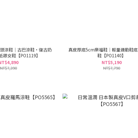
頭涼鞋｜古巴涼鞋・復古奶
真皮厚底5cm樂福鞋｜輕量運動鞋
低跟女鞋【PO1119】
鞋【PO1140】
NT$4,890
NT$5,190
NT$7,390
NT$7,790