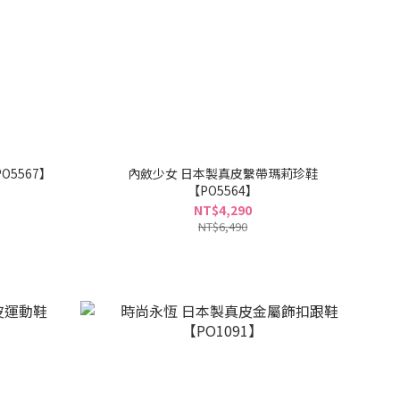
5567】
內斂少女 日本製真皮繫帶瑪莉珍鞋
【PO5564】
NT$4,290
NT$6,490