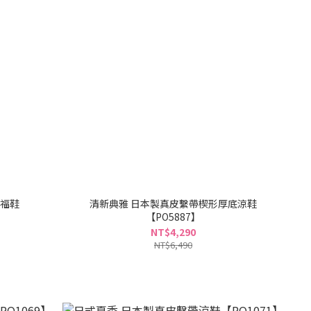
樂福鞋
清新典雅 日本製真皮繫帶楔形厚底涼鞋
【PO5887】
NT$4,290
NT$6,490