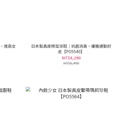
底・增高女
日本製真皮楔型涼鞋｜抗菌消臭・優雅通勤好
走【PO5540】
NT$4,290
NT$6,490