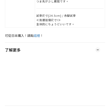
つま先が少し窮屈です。
試穿尺寸[24.5cm] / 赤腳試穿
≪我選這個尺寸!≫
全体的にちょうどいいです。
可從日本購入！請點
這裡
！
了解更多