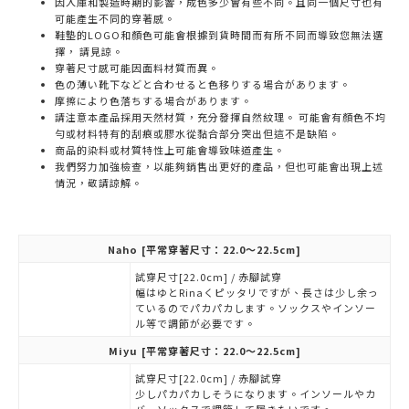
因入庫和製造時期的影響，成色多少會有些不同。且同一個尺寸也有
可能產生不同的穿著感。
鞋墊的LOGO和顏色可能會根據到貨時間而有所不同而導致您無法選
擇， 請見諒。
穿著尺寸感可能因面料材質而異。
色の薄い靴下などと合わせると色移りする場合があります。
摩擦により色落ちする場合があります。
請注意本產品採用天然材質，充分發揮自然紋理。 可能會有顏色不均
勻或材料特有的刮痕或膠水從黏合部分突出但這不是缺陷。
商品的染料或材質特性上可能會導致味道產生。
我們努力加強檢查，以能夠銷售出更好的產品，但也可能會出現上述
情況，敬請諒解。
Naho
[平常穿著尺寸：22.0～22.5cm]
試穿尺寸[22.0cm] / 赤腳試穿
幅はゆとRinaくピッタリですが、長さは少し余っ
ているのでパカパカします。ソックスやインソー
ル等で調節が必要です。
Miyu
[平常穿著尺寸：22.0～22.5cm]
試穿尺寸[22.0cm] / 赤腳試穿
少しパカパカしそうになります。インソールやカ