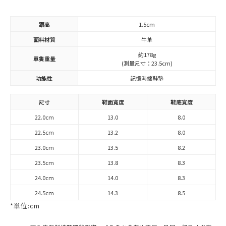
跟高
1.5cm
面料材質
牛革
約178g
單隻重量
(測量尺寸：23.5cm)
功能性
記憶海綿鞋墊
尺寸
鞋面寬度
鞋底寬度
22.0cm
13.0
8.0
22.5cm
13.2
8.0
23.0cm
13.5
8.2
23.5cm
13.8
8.3
24.0cm
14.0
8.3
24.5cm
14.3
8.5
*単位:cm