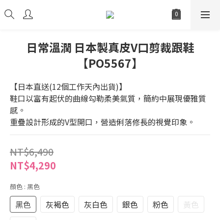
日常溫潤 日本製真皮V口剪裁跟鞋
【PO5567】
【日本直送(12個工作天內出貨)】
鞋口以富有起伏的曲線勾勒柔美氣質，簡約中展現優雅質
感。
重疊設計形成的V型開口，營造俐落修長的視覺印象。
NT$6,490
NT$4,290
顏色
: 黑色
黑色
灰褐色
灰白色
銀色
粉色
黃色