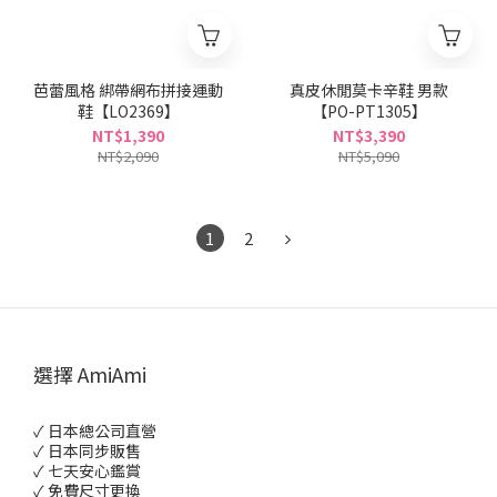
芭蕾風格 綁帶網布拼接運動
真皮休閒莫卡辛鞋 男款
鞋【LO2369】
【PO-PT1305】
NT$1,390
NT$3,390
NT$2,090
NT$5,090
1
2
選擇 AmiAmi
✓ 日本總公司直營
✓ 日本同步販售
✓ 七天安心鑑賞
✓ 免費尺寸更換