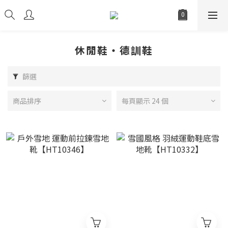
休閒鞋・德訓鞋
篩選
商品排序
每頁顯示 24 個