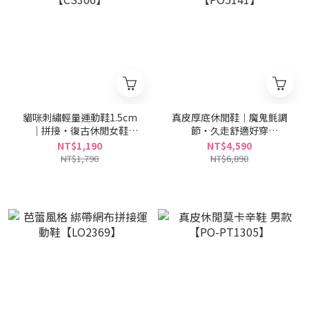
貓咪刺繡輕量運動鞋1.5cm
真皮厚底休閒鞋｜魔鬼氈調
｜拼接・復古休閒女鞋
節・久走舒適好穿
【CS306】
【PO5141】
NT$1,190
NT$4,590
NT$1,790
NT$6,890