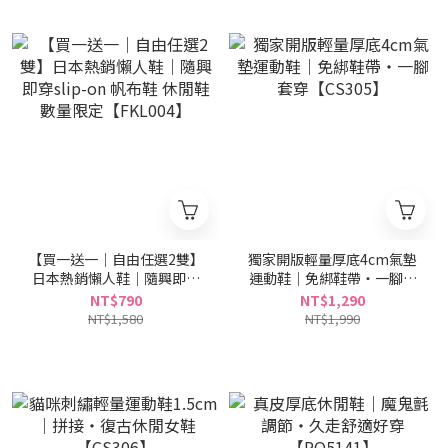
【買一送一｜自由任選2雙】
獨家開版輕量厚底4cm氣墊
日本熱銷懶人鞋｜隨興即穿
運動鞋｜免綁鞋帶・一腳套
slip-on 帆布鞋 休閒鞋 數量
穿【CS305】
NT$790
NT$1,290
限定【FKL004】
NT$1,580
NT$1,990