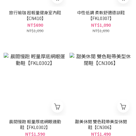
旅行瑜珈 超輕量健身室內鞋
中性低調 柔軟舒適德訓鞋
【CN410】
【FKL0307】
NT$690
NT$1,090
NT$1,090
NT$1,690
晨間慢跑 輕量厚底網眼運動
甜美休閒 雙色鞋帶美型休閒
鞋【FKL0302】
鞋【CN306】
NT$1,590
NT$1,490