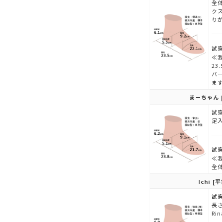
全
ク
り
試穿
≪
2
バ
ま
まーちゃん
試穿
足
試穿
≪
全
Ichi
[平
試穿
長
Ri