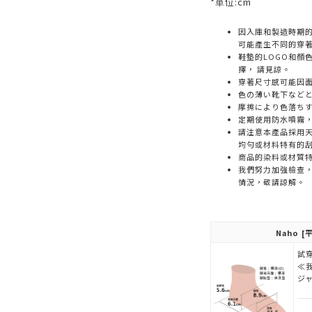
*単位:cm
因入庫和製造時期
可能產生不同的穿
鞋墊的LOGO和顏
擇， 請見諒。
穿著尺寸感可能因
色の薄い靴下など
摩擦により色落ち
定期使用防水噴霧
請注意本產品採用天
均勻或材料特有的
商品的染料或材質
我們努力加強檢查
情況，敬請諒解。
Naho
[平
試穿
≪
ジ