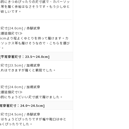
体的にきつめぴったりの尺寸感で、カバーソッ
ス等を履く余裕はなさそうです。もう少しゆと
が欲しいです。
尺寸[24.0cm] / 赤腳試穿
我選這個尺寸!≫
3.5cmより程よくゆとりを持って履けます。カ
ーソックス等も履けそうなので、こちらを選び
す。
[平常穿著尺寸：23.5～24.0cm]
尺寸[23.5cm] / 加襪試穿
入れはできますが履くと窮屈でした。
尺寸[24.0cm] / 加襪試穿
我選這個尺寸!≫
体的にちょうどいい尺寸感で履けました。
常穿著尺寸：24.0～24.5cm]
尺寸[24.5cm] / 赤腳試穿
さはちょうどぴったりですが幅や鞋口はゆと
naくぴったりでした。