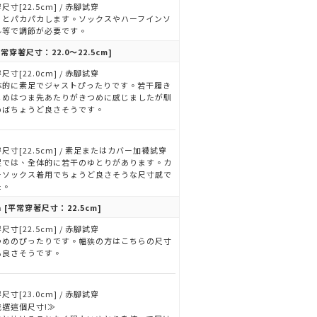
尺寸[22.5cm] / 赤腳試穿
くとパカパカします。ソックスやハーフインソ
ル等で調節が必要です。
常穿著尺寸：22.0～22.5cm]
尺寸[22.0cm] / 赤腳試穿
体的に素足でジャストぴったりです。若干履き
じめはつま先あたりがきつめに感じましたが馴
めばちょうど良さそうです。
尺寸[22.5cm] / 素足またはカバー加襪試穿
足では、全体的に若干のゆとりがあります。カ
ーソックス着用でちょうど良さそうな尺寸感で
た。
n
[平常穿著尺寸：22.5cm]
尺寸[22.5cm] / 赤腳試穿
つめのぴったりです。幅狭の方はこちらの尺寸
も良さそうです。
尺寸[23.0cm] / 赤腳試穿
我選這個尺寸!≫