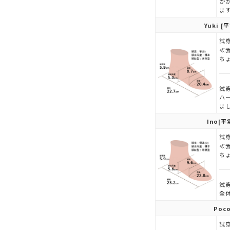
か
ま
Yuki
[平
試穿
≪
ち
試穿
ハ
ま
Ino
[平
試穿
≪
ち
試穿
全
Poc
試穿