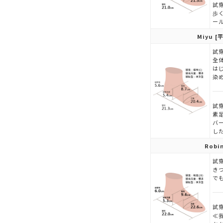
試穿
歩
ー
Miyu
[平
試穿
全
は
染
試穿
素
バ
し
Robi
試穿
き
で
試穿
≪