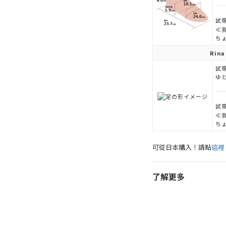
試穿
≪
ち
Rina
試穿
ゆと
試穿
≪
ち
可從日本購入！請點
這裡
了解更多