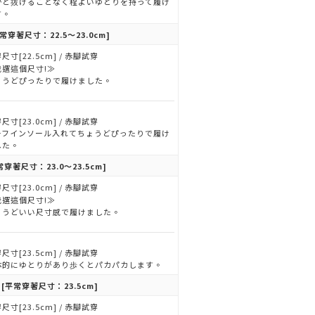
かと抜けることなく程よいゆとりを持って履け
す。
常穿著尺寸：22.5～23.0cm]
尺寸[22.5cm] / 赤腳試穿
我選這個尺寸!≫
ょうどぴったりで履けました。
尺寸[23.0cm] / 赤腳試穿
ーフインソール入れてちょうどぴったりで履け
した。
常穿著尺寸：23.0～23.5cm]
尺寸[23.0cm] / 赤腳試穿
我選這個尺寸!≫
ょうどいい尺寸感で履けました。
尺寸[23.5cm] / 赤腳試穿
体的にゆとりがあり歩くとパカパカします。
o
[平常穿著尺寸：23.5cm]
尺寸[23.5cm] / 赤腳試穿