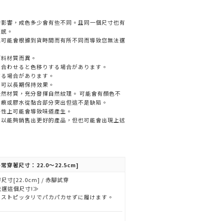
的影響，成色多少會有些不同。且同一個尺寸也有
著感。
色可能會根據到貨時間而有所不同而導致您無法選
面料材質而異。
と合わせると色移りする場合があります。
する場合があります。
，可以長期保持效果。
然材質，充分發揮自然紋理。 可能會有顏色不
刮痕或膠水從黏合部分突出但這不是缺陷。
特性上可能會導致味道產生。
，以能夠銷售出更好的產品，但也可能會出現上述
常穿著尺寸：22.0～22.5cm]
尺寸[22.0cm] / 赤腳試穿
我選這個尺寸!≫
ャストピッタリでパカパカせずに履けます。