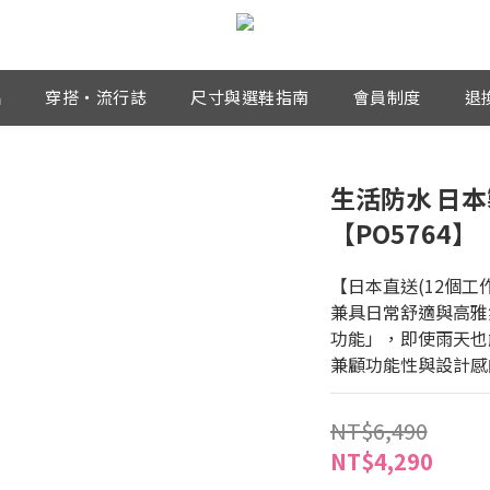
品
穿搭・流行誌
尺寸與選鞋指南
會員制度
退
生活防水 日
【PO5764】
【日本直送(12個工
兼具日常舒適與高雅
功能」，即使雨天也
兼顧功能性與設計感
NT$6,490
NT$4,290