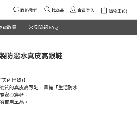
聯絡我們
找商品
會員登入
購物車(0)
換貨政策
常見問題 FAQ
立即購買
本製防潑水真皮高跟鞋
作天內出貨)】
氣質的真皮高跟鞋，具備「生活防水
能安心穿著。
的實用單品。