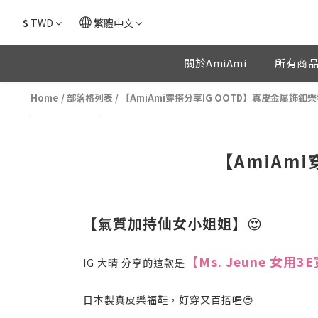
$
TWD
繁體中文
關於AmiAmi
所有商
Home
/
部落格列表
/
【AmiAmi穿搭分享IG OOTD】真皮金屬飾
【AmiAm
【氣質加持仙女小姐姐】
😍
【
Ms. Jeune 女
IG 大晴 分享的這款是
日本製真皮樂福鞋，好穿又百搭喔😍