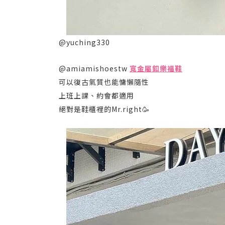
@yuching330
@amiamishoestw
寬金屬釦樂福鞋
可以復古氣質也能慵懶隨性
上班上課、約會都適用
絕對是鞋櫃裡的Mr.right🥳