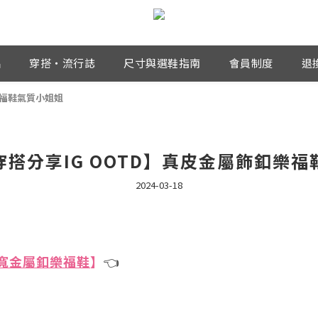
品
穿搭・流行誌
尺寸與選鞋指南
會員制度
退
釦樂福鞋氣質小姐姐
i穿搭分享IG OOTD】真皮金屬飾釦樂
2024-03-18
用3E寬金屬釦樂福鞋
】
👈