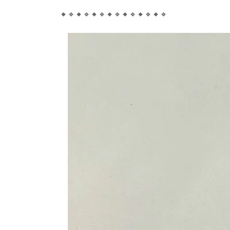
🔸🔹🔸🔹🔸🔹🔸🔹🔸🔹🔸🔹🔸🔹