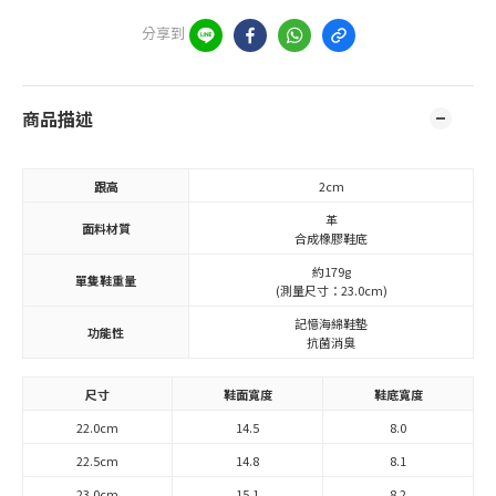
分享到
商品描述
跟高
2cm
革
面料材質
合成橡膠鞋底
約179g
單隻鞋重量
(測量尺寸：23.0cm)
記憶海綿鞋墊
功能性
抗菌消臭
尺寸
鞋面寬度
鞋底寬度
22.0cm
14.5
8.0
22.5cm
14.8
8.1
23.0cm
15.1
8.2