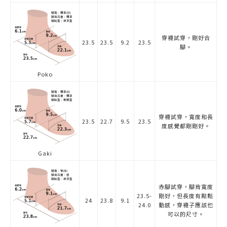
穿襪試穿，剛好合
23.5
23.5
9.2
23.5
腳。
Poko
穿襪試穿，寬度和長
23.5
22.7
9.5
23.5
度感覺都剛剛好。
Gaki
赤腳試穿，腳背寬度
23.5-
剛好，但長度有點鬆
24
23.8
9.1
24.0
動感，穿襪子應該也
可以的尺寸。