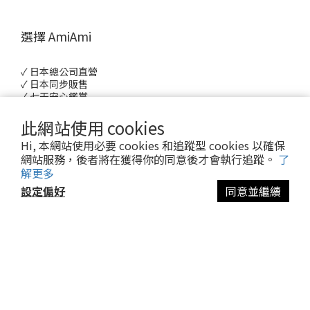
選擇 AmiAmi
✓ 日本總公司直營
✓ 日本同步販售
✓ 七天安心鑑賞
✓ 免費尺寸更換
此網站使用 cookies
Hi, 本網站使用必要 cookies 和追蹤型 cookies 以確保
關於我們
網站服務，後者將在獲得你的同意後才會執行追蹤。
了
解更多
品牌故事
設定偏好
同意並繼續
品牌介紹
立即購買
會員制度
日本官方網站
購物指南