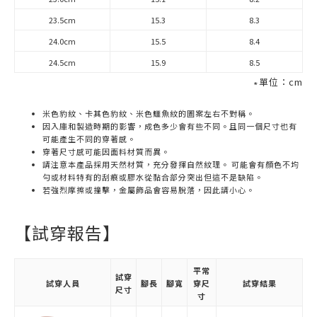
23.5cm
15.3
8.3
24.0cm
15.5
8.4
24.5cm
15.9
8.5
∗單位：cm
米色豹紋、卡其色豹紋、米色鱷魚紋的圖案左右不對稱。
因入庫和製造時期的影響，成色多少會有些不同。且同一個尺寸也有
可能產生不同的穿著感。
穿著尺寸感可能因面料材質而異。
請注意本產品採用天然材質，充分發揮自然紋理。 可能會有顏色不均
勻或材料特有的刮痕或膠水從黏合部分突出但這不是缺陷。
若強烈摩擦或撞擊，金屬飾品會容易脫落，因此請小心。
【試穿報告】
平常
試穿
試穿人員
腳長
腳寬
穿尺
試穿結果
尺寸
寸