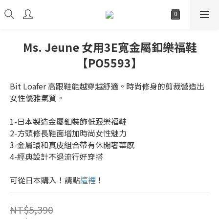
Ms. Jeune 女用3E寬金屬釦樂福鞋
【PO5593】
Bit Loafer 高跟鞋能越穿越舒適。時尚修身的剪裁營造出
女性優雅氣質。
1-日本製造金屬釦裝飾低跟樂福鞋
2-方頭修長鞋面增加時尚女性魅力
3-金屬環和真皮組合帶有休閒奢華感
4-經典設計不退流行好穿搭
可從日本購入！請點
這裡
！
NT$5,390