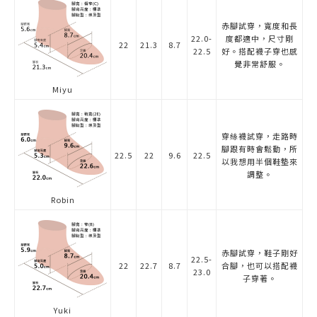
赤腳試穿，寬度和長
22.0-
度都適中，尺寸剛
22
21.3
8.7
22.5
好。搭配襪子穿也感
覺非常舒服。
Miyu
穿絲襪試穿，走路時
腳跟有時會鬆動，所
22.5
22
9.6
22.5
以我想用半個鞋墊來
調整。
Robin
赤腳試穿，鞋子剛好
22.5-
22
22.7
8.7
合腳，也可以搭配襪
23.0
子穿著。
Yuki