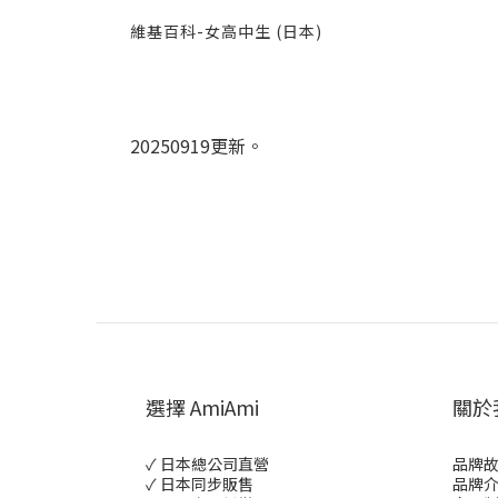
維基百科-
女高中生 (日本)
20250919更新。
選擇 AmiAmi
關於
✓ 日本總公司直營
品牌
✓ 日本同步販售
品牌