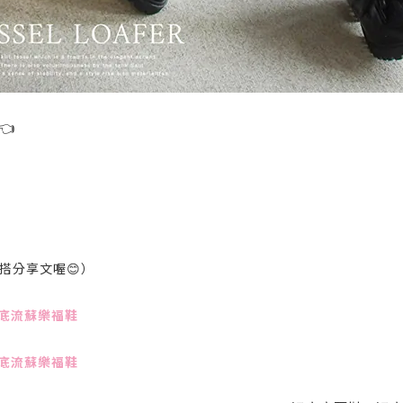
👈
搭分享文喔😊）
 厚底流蘇樂福鞋
 厚底流蘇樂福鞋