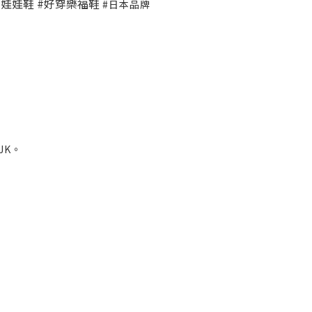
穿娃娃鞋 #好穿樂福鞋
#日本品牌
JK。