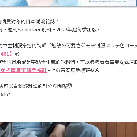
女為消費對象的日本潮流雜誌。
週刊Seventeen創刊。2022年起每季出版。
紹日本高中生制服穿搭的特輯「無敵の可愛さ♡モテ制服はラテ色コ－
401】
😍
歡學院風🏫或是帶點學生感的咪粉們，可以參考看看這雙女式厚底

女式厚底流蘇樂福鞋
👞
=
👍
青春無敵櫻花妹🌸👧
站
可以看到該雜誌的部分頁面喔😇
161751