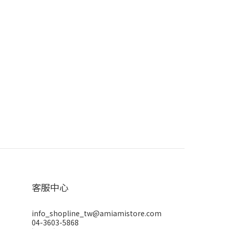
客服中心
info_shopline_tw@amiamistore.com
04-3603-5868