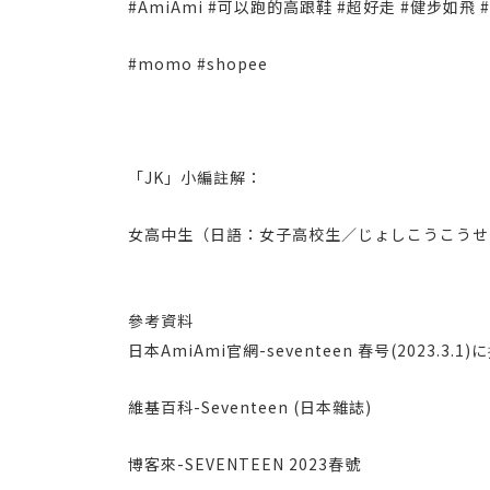
#AmiAmi #可以跑的高跟鞋 #超好走 #健步如飛 #ami
#momo #shopee
「JK」小編註解：
女高中生（日語：女子高校生／じょしこうこうせい j
參考資料
日本AmiAmi官網-seventeen 春号(2023.3
維基百科-Seventeen (日本雜誌)
博客來-SEVENTEEN 2023春號