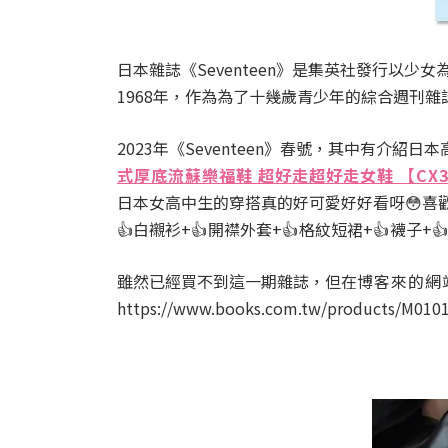
日本雜誌《Seventeen》是集英社發行以少
1968年，作為為了十幾歲青少年的綜合週刊雜誌，
2023年《Seventeen》春號，其中有介
式厚底流蘇樂福鞋 超好走超好走女鞋 【CX3
日本女高中生的穿搭真的好可愛好好看呀😳喜
👍白襯衫+
👍
開襟外套+
👍
格紋短裙+
👍
襪子+

雖然已經買不到這一期雜誌，但在
博客來的網
https://www.books.com.tw/products/M010