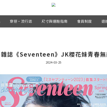
品
穿搭・流行誌
尺寸與選鞋指南
會員制度
退
雜誌《Seventeen》JK櫻花妹青春
2024-03-25