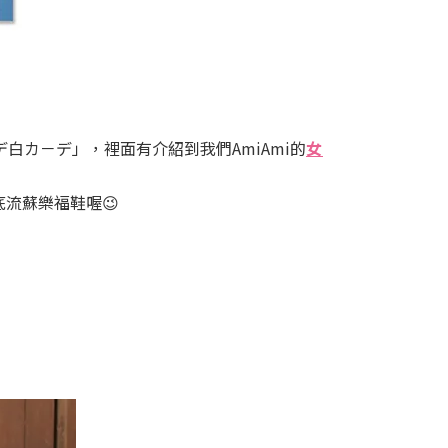
デ白カ－デ」，裡面有介紹到我們AmiAmi的
女
流蘇樂福鞋喔😉