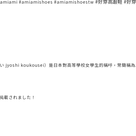
#好穿高跟鞋 #好
ami #amiamishoes #amiamishoestw
yoshi koukousei）是日本對高等學校女學生的稱呼，常簡稱為
.1)に掲載されました！