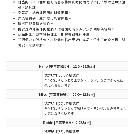
鞋墊的LOGO和顏色可能會根據到貨時間而有所不同，導致您無法選
擇，請見諒。
穿著尺寸感可能因面料材質而異。
與淺色襪子一起穿著可能會掉色。
摩擦可能會導致褪色。
由於是海外製作的產品，接著面可能多多少少有殘膠與傷痕。
商品的染料或材質特性上可能會導致味道產生。
我們努力加強檢查，以能夠銷售出更好的產品，但也可能會出現上述
情況，敬請諒解。
Naho
[平常穿著尺寸：22.0～22.5cm]
試穿尺寸[36] / 赤腳試穿
全体的にゆとりありますが、サンダルなのでそんなに
気にならないです。
Miyu
[平常穿著尺寸：22.0～22.5cm]
試穿尺寸[36] / 赤腳試穿
全体的にゆとりもって履けます。サンダルなのでそんな
に気にならないです。
Robin
[平常穿著尺寸：22.5cm]
試穿尺寸[36] / 赤腳試穿