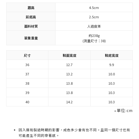
跟高
4.5cm
前底高
2.5cm
面料材質
人造皮革
約238g
單隻重量
(測量尺寸：38)
尺寸
鞋面寬度
鞋底寬度
36
12.7
9.9
37
13.2
10.0
38
13.8
10.3
39
13.8
10.3
40
14.2
10.3
∗單位:cm
因入庫和製造時期的影響，成色多少會有些不同。且同一個尺寸也有
可能產生不同的穿著感。