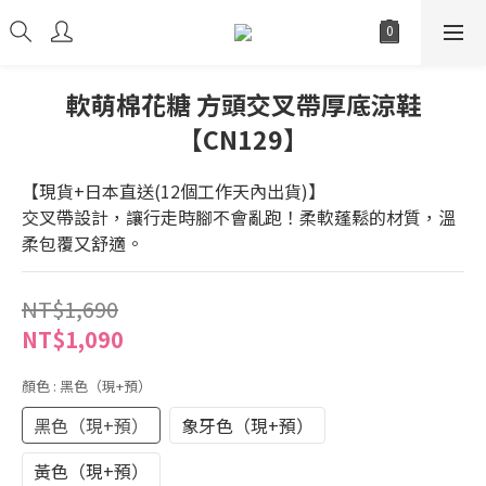
軟萌棉花糖 方頭交叉帶厚底涼鞋
【CN129】
【現貨+日本直送(12個工作天內出貨)】
交叉帶設計，讓行走時腳不會亂跑！柔軟蓬鬆的材質，溫
柔包覆又舒適。
NT$1,690
NT$1,090
顏色
: 黑色（現+預）
黑色（現+預）
象牙色（現+預）
黃色（現+預）