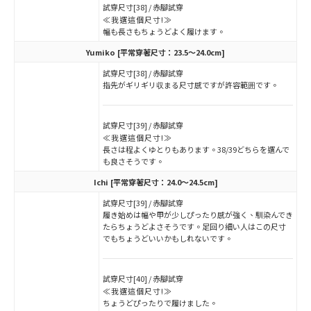
試穿尺寸[38] / 赤腳試穿
≪我選這個尺寸!≫
幅も長さもちょうどよく履けます。
Yumiko
[平常穿著尺寸：23.5～24.0cm]
試穿尺寸[38] / 赤腳試穿
指先がギリギリ収まる尺寸感ですが許容範囲です。
試穿尺寸[39] / 赤腳試穿
≪我選這個尺寸!≫
長さは程よくゆとりもあります。38/39どちらを選んで
も良さそうです。
Ichi
[平常穿著尺寸：24.0～24.5cm]
試穿尺寸[39] / 赤腳試穿
履き始めは幅や甲が少しぴったり感が強く、馴染んでき
たらちょうどよさそうです。足回り細い人はこの尺寸
でもちょうどいいかもしれないです。
試穿尺寸[40] / 赤腳試穿
≪我選這個尺寸!≫
ちょうどぴったりで履けました。