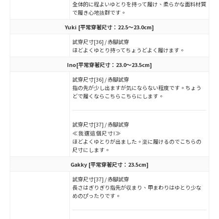
全体的に程よいゆとりを持って履け、柔らかな面料材質
で履き心地抜群です。
Yuki
[平常穿著尺寸：22.5～23.0cm]
試穿尺寸[36] / 赤腳試穿
ほどよくゆとり持ってちょうどよく履けます。
Ino
[平常穿著尺寸：23.0～23.5cm]
試穿尺寸[36] / 赤腳試穿
指の先が少し出ますが気にならない程度です。ちょう
どで履くならこちらこちらにします。
試穿尺寸[37] / 赤腳試穿
≪我選這個尺寸!≫
ほどよくゆとりが出ました。楽に履けるのでこちらの
尺寸にします。
Gakky
[平常穿著尺寸：23.5cm]
試穿尺寸[37] / 赤腳試穿
長さはぎりぎり指先が収まり、甲まわりはゆとり少な
めのぴったりです。