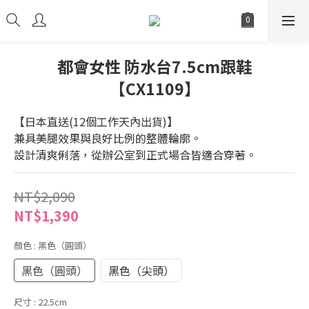
都會女性 防水台7.5cm跟鞋
【CX1109】
【日本直送(12個工作天內出貨)】
兼具美腿效果與良好比例的整體輪廓。
設計清爽俐落，從辦公室到正式場合皆適合穿著。
NT$2,090
NT$1,390
顏色
: 黑色（圓頭）
黑色（圓頭）
黑色（尖頭）
尺寸
: 22.5cm