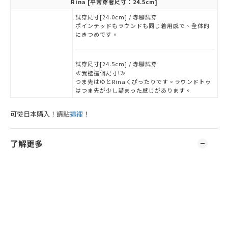
Rina
[平常穿著尺寸：24.5cm]
試穿尺寸[24.0cm] / 赤腳試穿
ポインテッドもラウンドも同じ着用感で、全体的
にきつめです。
試穿尺寸[24.5cm] / 赤腳試穿
≪我選這個尺寸!≫
つま先はゆとRinaくぴったりです。ラウンドトゥ
はつま先が少し詰まった感じがあります。
可從日本購入！請點
這裡
！
了解更多