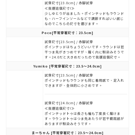
試穿尺寸[23.0cm] / 赤腳試穿
≪我選這個尺寸!≫
少しゆとりが出ました。ポインテッドもラウンド
も、ハーフインソールなどで調節すればいい感じ
なのでこちらの尺寸を選びます。
Poco
[平常穿著尺寸：23.5cm]
試穿尺寸[23.5cm] / 赤腳試穿
ポインテッドはちょうどいいです。ラウンドは若
干つま先がきつめですが、履く内に馴染みそうで
す。24.0だと大きめだったので我選這個尺寸。
Yumiko
[平常穿著尺寸：23.5～24.0cm]
試穿尺寸[23.5cm] / 赤腳試穿
ポインテッドもラウンドも同じ着用感で、足入れ
できますが、全体的に小さめです。
試穿尺寸[24.0cm] / 赤腳試穿
≪我選這個尺寸!≫
ポインテッドトゥは長さも幅も丁度良く履けま
す。ラウンドトゥはつま先あたりが若干窮屈感が
ありますが馴染みそうです。
まーちゃん
[平常穿著尺寸：23.5～24.0cm]