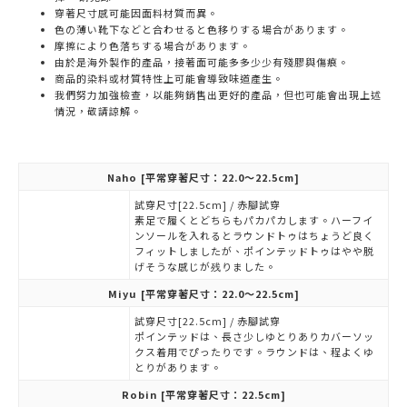
穿著尺寸感可能因面料材質而異。
色の薄い靴下などと合わせると色移りする場合があります。
摩擦により色落ちする場合があります。
由於是海外製作的產品，接著面可能多多少少有殘膠與傷痕。
商品的染料或材質特性上可能會導致味道產生。
我們努力加強檢查，以能夠銷售出更好的產品，但也可能會出現上述
情況，敬請諒解。
Naho
[平常穿著尺寸：22.0～22.5cm]
試穿尺寸[22.5cm] / 赤腳試穿
素足で履くとどちらもパカパカします。ハーフイ
ンソールを入れるとラウンドトゥはちょうど良く
フィットしましたが、ポインテッドトゥはやや脱
げそうな感じが残りました。
Miyu
[平常穿著尺寸：22.0～22.5cm]
試穿尺寸[22.5cm] / 赤腳試穿
ポインテッドは、長さ少しゆとりありカバーソッ
クス着用でぴったりです。ラウンドは、程よくゆ
とりがあります。
Robin
[平常穿著尺寸：22.5cm]