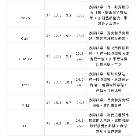
赤腳試穿，有一點寬鬆的
尺寸感，腳跟處稍有點
37
23.5
9.2
23.5
Poko
鬆。 加鞋墊調整後，應
該會更合適。
赤腳試穿，寬度和長度剛
37
22.7
9.5
23.5
Gaki
好，穿起來沒有壓迫感。
赤腳試穿，腳尖稍微抵到
23.5-
鞋，但穿一段時間後應該
37
23.8
9.1
Yumiko
24.0
會更合適。 如果想穿得
比較貼腳，可以
赤腳試穿，腳趾較緊貼，
24.0-
穿一段時間後，應該會更
38
23.7
10.1
Ichi
24.5
合適。 若要赤腳穿鞋，
這個尺寸會比較
赤腳試穿，長度和寬度都
39
25.1
9.7
24.5
Miki
剛好，穿起來合適。
赤腳試穿，對我這種腳比
24.5-
較寬的人來說，寬度和腳
39
24.2
10.5
Eri
25.0
趾都感覺有點緊。 我想
穿尺寸合適的高