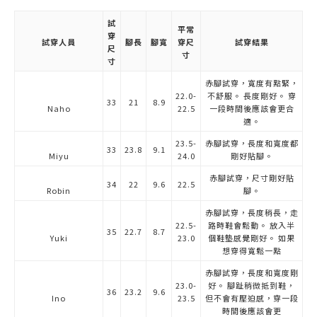
試
平常
穿
試穿人員
腳長
腳寬
穿尺
試穿結果
尺
寸
寸
赤腳試穿，寬度有點緊，
22.0-
不舒服。 長度剛好。 穿
33
21
8.9
Naho
22.5
一段時間後應該會更合
適。
23.5-
赤腳試穿，長度和寬度都
33
23.8
9.1
Miyu
24.0
剛好貼腳。
赤腳試穿，尺寸剛好貼
34
22
9.6
22.5
Robin
腳。
赤腳試穿，長度稍長，走
22.5-
路時鞋會鬆動。 放入半
35
22.7
8.7
Yuki
23.0
個鞋墊感覺剛好。 如果
想穿得寬鬆一點
赤腳試穿，長度和寬度剛
23.0-
好。 腳趾稍微抵到鞋，
36
23.2
9.6
Ino
23.5
但不會有壓迫感，穿一段
時間後應該會更