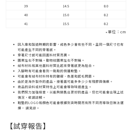
39
14.5
8.0
40
15.0
8.2
41
15.5
8.2
∗單位：cm
因入庫和製造時期的影響，成色多少會有些不同。且同一個尺寸也有
可能產生不同的穿著感。
穿著尺寸感可能因面料材質而異。
圖案左右不對稱。動物紋圖案左右不對稱。
絨布材料和其他面料材質比起來穿著感更為貼合。
入腳時有可能會看到一點點的側邊軟墊。
可能會有絨布材料特有的皺褶、色差和起毛問題。
由於是海外製作的產品，接著面可能多多少少有殘膠與傷痕。
商品的染料或材質特性上可能會導致味道產生。
我們努力加強檢查，以能夠銷售出更好的產品，但也可能會出現上述
情況，敬請諒解。
鞋墊的LOGO和顏色可能會根據到貨時間而有所不同而導致您無法選
擇， 請見諒。
【試穿報告】