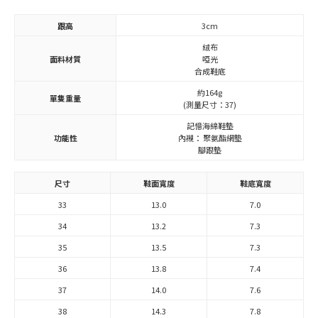
跟高
3cm
絨布
面料材質
啞光
合成鞋底
約164g
單隻重量
(測量尺寸：37)
記憶海綿鞋墊
功能性
內襯： 聚氨酯網墊
腳跟墊
尺寸
鞋面寬度
鞋底寬度
33
13.0
7.0
34
13.2
7.3
35
13.5
7.3
36
13.8
7.4
37
14.0
7.6
38
14.3
7.8