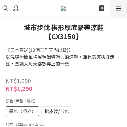
城市步伐 楔形厚底繫帶涼鞋
【CX3150】
【日本直送(12個工作天內出貨)】
以洗練極簡風格展現獨特魅力的涼鞋，兼具美感與好走
性，是讓人每天都想穿上的一雙。
NT$1,990
NT$1,290
顏色
: 黑色（啞光）
黑色（啞光）
蛇皮紋/米色
尺寸
: S(22.5cm～23.0cm)