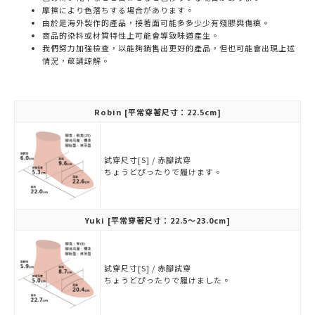
摩擦により色落ちする場合があります。
由於是海外製作的產品，接著面可能多多少少有殘膠與傷痕。
商品的染料或材質特性上可能會導致味道產生。
我們努力加強檢查，以能夠銷售出更好的產品，但也可能會出現上述
情況，敬請諒解。
Robin
[平常穿著尺寸：22.5cm]
試穿尺寸[S] / 赤腳試穿
ちょうどぴったりで履けます。
Yuki
[平常穿著尺寸：22.5～23.0cm]
試穿尺寸[S] / 赤腳試穿
ちょうどぴったりで履けました。