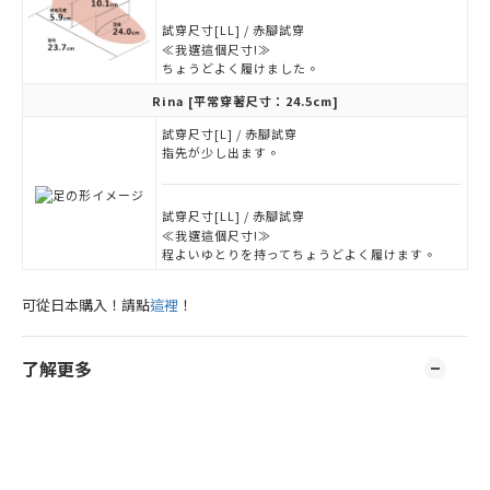
試穿尺寸[LL] / 赤腳試穿
≪我選這個尺寸!≫
ちょうどよく履けました。
Rina
[平常穿著尺寸：24.5cm]
試穿尺寸[L] / 赤腳試穿
指先が少し出ます。
試穿尺寸[LL] / 赤腳試穿
≪我選這個尺寸!≫
程よいゆとりを持ってちょうどよく履けます。
可從日本購入！請點
這裡
！
了解更多