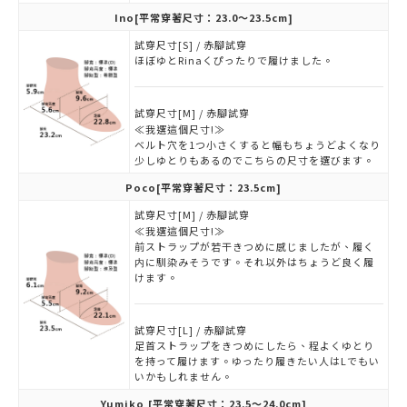
Ino
[平常穿著尺寸：23.0～23.5cm]
試穿尺寸[S] / 赤腳試穿
ほぼゆとRinaくぴったりで履けました。
試穿尺寸[M] / 赤腳試穿
≪我選這個尺寸!≫
ベルト穴を1つ小さくすると幅もちょうどよくなり
少しゆとりもあるのでこちらの尺寸を選びます。
Poco
[平常穿著尺寸：23.5cm]
試穿尺寸[M] / 赤腳試穿
≪我選這個尺寸!≫
前ストラップが若干きつめに感じましたが、履く
内に馴染みそうです。それ以外はちょうど良く履
けます。
試穿尺寸[L] / 赤腳試穿
足首ストラップをきつめにしたら、程よくゆとり
を持って履けます。ゆったり履きたい人はLでもい
いかもしれません。
Yumiko
[平常穿著尺寸：23.5～24.0cm]