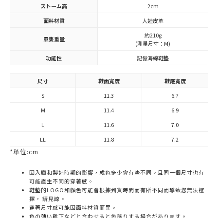
ストーム高
2cm
面料材質
人造皮革
約210g
單隻重量
(測量尺寸：M)
功能性
記憶海綿鞋墊
尺寸
鞋面寬度
鞋底寬度
S
11.3
6.7
M
11.4
6.9
L
11.6
7.0
LL
11.8
7.2
*単位:cm
因入庫和製造時期的影響，成色多少會有些不同。且同一個尺寸也有
可能產生不同的穿著感。
鞋墊的LOGO和顏色可能會根據到貨時間而有所不同而導致您無法選
擇， 請見諒。
穿著尺寸感可能因面料材質而異。
色の薄い靴下などと合わせると色移りする場合があります。