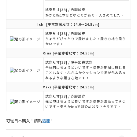
試穿尺寸[38] / 赤腳試穿
かかと指1本ほどゆとりがあり、大きめでした。
Ichi
[平常穿著尺寸：24.0～24.5cm]
試穿尺寸[38] / 赤腳試穿
ちょうどぴったりで履けました。履き心地も柔ら
かいです。
Rina
[平常穿著尺寸：24.5cm]
試穿尺寸[38] / 薄手加襪試穿
全体的にちょうどいいです。指先が窮屈に感じる
こともなく、ふかふかクッションで足が包み込ま
れるような履き心地です。
Miki
[平常穿著尺寸：24.5cm]
試穿尺寸[38] / 赤腳試穿
幅と甲はちょうど良いですが指先があたってきつ
いです。柔らかInoで馴染めば良さそうです。
可從日本購入！請點
這裡
！