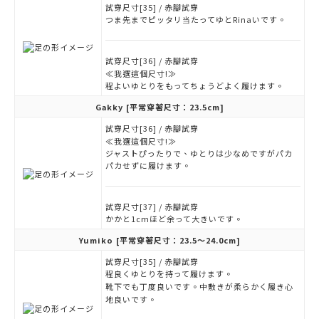
試穿尺寸[35] / 赤腳試穿
つま先までピッタリ当たってゆとRinaいです。
試穿尺寸[36] / 赤腳試穿
≪我選這個尺寸!≫
程よいゆとりをもってちょうどよく履けます。
Gakky
[平常穿著尺寸：23.5cm]
試穿尺寸[36] / 赤腳試穿
≪我選這個尺寸!≫
ジャストぴったりで、ゆとりは少なめですがパカ
パカせずに履けます。
試穿尺寸[37] / 赤腳試穿
かかと1cmほど余って大きいです。
Yumiko
[平常穿著尺寸：23.5～24.0cm]
試穿尺寸[35] / 赤腳試穿
程良くゆとりを持って履けます。
靴下でも丁度良いです。中敷きが柔らかく履き心
地良いです。