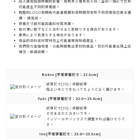
因入庫和製造時期的影響，成色多少會有些不同。且同一個尺寸也有
可能產生不同的穿著感。
鞋墊的LOGO和顏色可能會根據到貨時間而有所不同而導致您無法選
擇， 請見諒。
穿著尺寸感可能因面料材質而異。
色の薄い靴下などと合わせると色移りする場合があります。
摩擦により色落ちする場合があります。
商品的染料或材質特性上可能會導致味道產生。
我們努力加強檢查，以能夠銷售出更好的產品，但也可能會出現上述
情況，敬請諒解。
Robin
[平常穿著尺寸：22.5cm]
試穿尺寸[35] / 赤腳試穿
程よいゆとりをもってちょうどよく履けます。
Yuki
[平常穿著尺寸：22.5～23.0cm]
試穿尺寸[35] / 赤腳試穿
そのままだと大きいです。
インソールやソックスで調整すれば履けそうで
す。
Ino
[平常穿著尺寸：23.0～23.5cm]