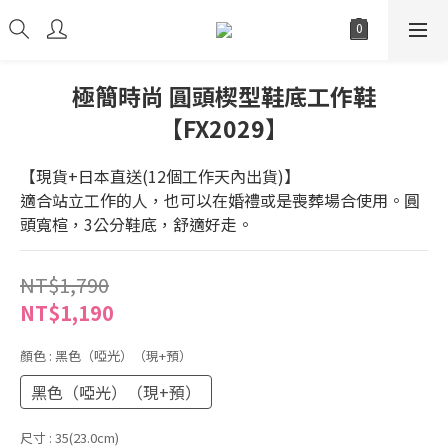
極簡時尚 圓頭楔型鞋底工作鞋
【FX2029】
【現貨+日本直送(12個工作天內出貨)】
適合站立工作的人，也可以在婚禮或是喪葬場合使用。圓
頭寬楦，3公分鞋底，舒適好走。
NT$1,790
NT$1,190
顏色
: 黑色（啞光）（現+預）
黑色（啞光）（現+預）
尺寸
: 35(23.0cm)