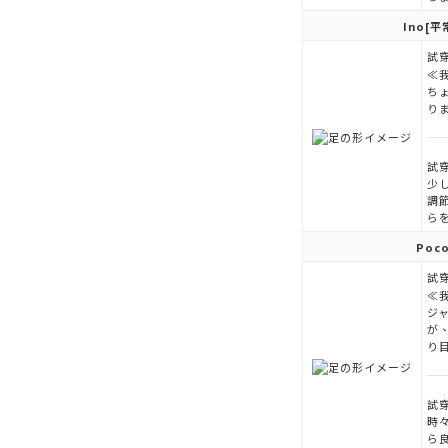
Ino
[平
試穿
≪
ち
り
試穿
少
調
ら
Poc
試穿
≪
ジ
が
り目
試穿
時
ら