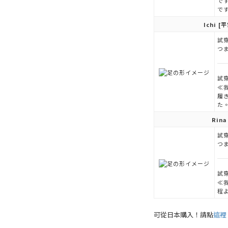
で
で
Ichi
[平
試穿
つ
試穿
≪
履
た
Rina
試穿
つ
試穿
≪
程
可從日本購入！請點
這裡