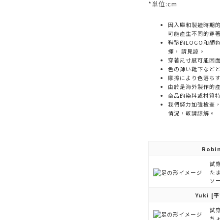
*単位:cm
因入庫和製造時期
可能產生不同的穿
鞋墊的LOGO和顏
擇， 請見諒。
穿著尺寸感可能因
色の薄い靴下など
摩擦により色落ち
由於是海外製作的
商品的染料或材質
我們努力加強檢查
情況，敬請諒解。
Robi
試穿
た
ソ
Yuki
[平
試穿
ち