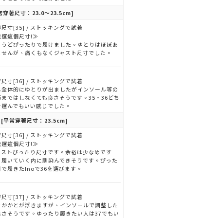
常穿著尺寸：23.0～23.5cm]
尺寸[35] / ストッキングで試着
我選這個尺寸!≫
ょうどぴったりで履けました。ゆとりはほぼあ
ませんが、痛くもなくジャスト尺寸でした。
尺寸[36] / ストッキングで試着
し全体的にゆとりが出ましたがインソール等の
節まではしなくても良さそうです。35・36どち
を選んでもいい感じでした。
o
[平常穿著尺寸：23.5cm]
尺寸[36] / ストッキングで試着
我選這個尺寸!≫
ャストぴったり尺寸です。余裕は少なめです
、履いていく内に馴染んできそうです。ぴった
で履きたInoで36を選びます。
尺寸[37] / ストッキングで試着
々かかとが浮きますが、インソールで調整した
良さそうです。ゆったり履きたい人は37でもい