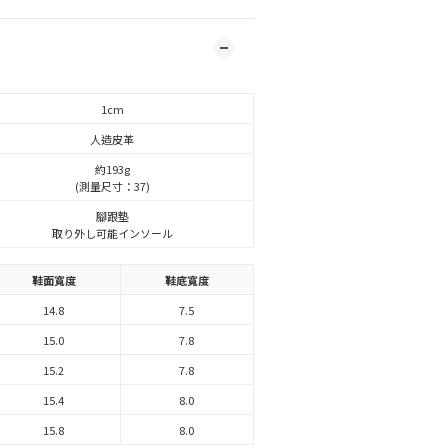
1cm
人造皮革
約193g
(測量尺寸：37)
腳跟墊
取り外し可能インソール
鞋面寬度
鞋底寬度
14.8
7.5
15.0
7.8
15.2
7.8
15.4
8.0
15.8
8.0