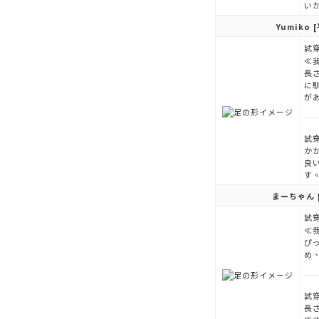
い
Yumiko
[
試穿
≪
長
に
が
試穿
か
良
す
まーちゃん
試穿
≪
ぴ
め
試穿
長