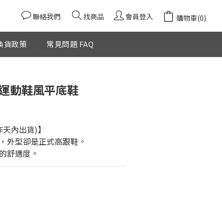
聯絡我們
找商品
會員登入
購物車(0)
換貨政策
常見問題 FAQ
立即購買
頭運動鞋風平底鞋
作天內出貨)】
，外型卻是正式高跟鞋。
的舒適度。