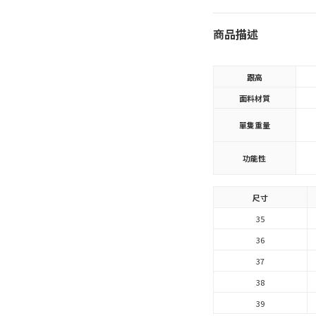
商品描述
跟高
面料材質
單隻重量
功能性
尺寸
35
36
37
38
39