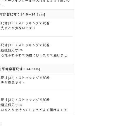
す。ハーフインソールを入れるとより丁度いい
す。
常穿著尺寸：24.0～24.5cm]
尺寸[38] / ストッキングで試着
ま先ゆとり少ないです。
尺寸[39] / ストッキングで試着
我選這個尺寸!≫
き心地ふわふわで快適にぴったりで履けまし
。
[平常穿著尺寸：24.5cm]
尺寸[38] / ストッキングで試着
ま先が窮屈です。
尺寸[39] / ストッキングで試着
我選這個尺寸!≫
よいゆとりを持ってちょうどよく履けます。
！