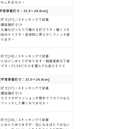
かもしれません。
平常穿著尺寸：23.5～24.0cm]
尺寸[37] / ストッキングで試着
我選這個尺寸!≫
さも幅もぴったりで履ける尺寸です。履くうち
馴染みそうです。全体的に柔らかくフィット感
あります。
尺寸[38] / ストッキングで試着
かとは少しゆとりがあります。鞋面寬度は丁度
いです。37/38どちらを選んでも良さそうで
。
[平常穿著尺寸：23.5～24.0cm]
尺寸[37] / ストッキングで試着
我選這個尺寸!≫
ったりですがクッションが厚手でフカフカなた
、フィットして痛くなりません。
尺寸[38] / ストッキングで試着
さにゆとりありますが、気になるほどではない