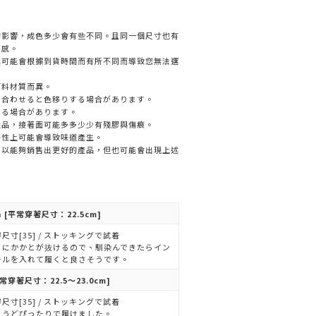
的影響，成色多少會有些不同。且同一個尺寸也有
著感。
色可能會根據到貨時間而有所不同而導致您無法選
面料材質而異。
と合わせると色移りする場合があります。
する場合があります。
產品，接著面可能多多少少有殘膠與傷痕。
特性上可能會導致味道產生。
，以能夠銷售出更好的產品，但也可能會出現上述
n
[平常穿著尺寸：22.5cm]
尺寸[35] / ストッキングで試着
まにかかとが抜けるので、馴染んできたらイン
ールを入れて履くと良さそうです。
常穿著尺寸：22.5～23.0cm]
尺寸[35] / ストッキングで試着
ょうどぴったりで履けました。