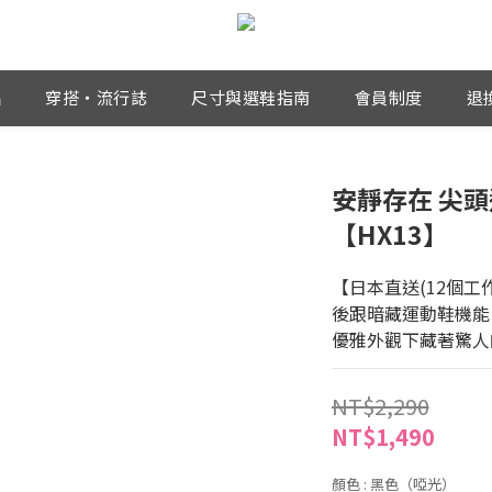
品
穿搭・流行誌
尺寸與選鞋指南
會員制度
退
安靜存在 尖
【HX13】
【日本直送(12個工
後跟暗藏運動鞋機能
優雅外觀下藏著驚人
NT$2,290
NT$1,490
顏色
: 黑色（啞光）