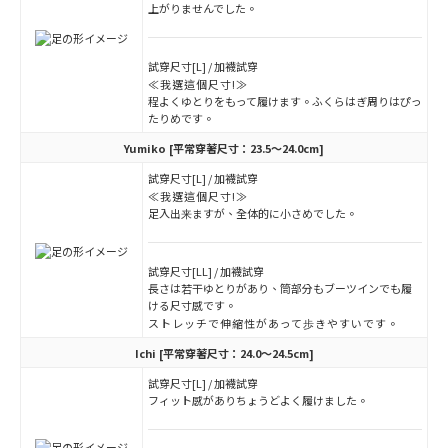
上がりませんでした。
試穿尺寸[L] / 加襪試穿
≪我選這個尺寸!≫
程よくゆとりをもって履けます。ふくらはぎ周りはぴっ
たりめです。
Yumiko
[平常穿著尺寸：23.5～24.0cm]
試穿尺寸[L] / 加襪試穿
≪我選這個尺寸!≫
足入出来ますが、全体的に小さめでした。
試穿尺寸[LL] / 加襪試穿
長さは若干ゆとりがあり、筒部分もブーツインでも履
ける尺寸感です。
ストレッチで伸縮性があって歩きやすいです。
Ichi
[平常穿著尺寸：24.0～24.5cm]
試穿尺寸[L] / 加襪試穿
フィット感がありちょうどよく履けました。