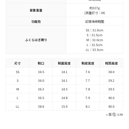
約327g
單隻重量
(測量尺寸：M)
功能性
記憶海綿鞋墊
SS：31.0cm
S：31.5cm
ふくらはぎ周り
M：32.0cm
L：32.5cm
LL：33.5cm
尺寸
鞋口
鞋面寬度
鞋底寬度
靴筒高度
SS
34.5
14.1
7.6
38.0
S
36.0
14.1
7.7
39.2
M
36.3
14.5
7.8
39.5
L
36.5
14.8
7.9
40.0
LL
38.6
15.0
8.1
40.0
∗単位:cm