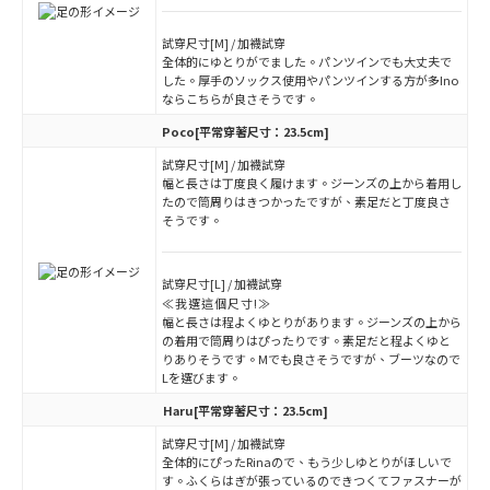
試穿尺寸[M] / 加襪試穿
全体的にゆとりがでました。パンツインでも大丈夫で
した。厚手のソックス使用やパンツインする方が多Ino
ならこちらが良さそうです。
Poco
[平常穿著尺寸：23.5cm]
試穿尺寸[M] / 加襪試穿
幅と長さは丁度良く履けます。ジーンズの上から着用し
たので筒周りはきつかったですが、素足だと丁度良さ
そうです。
試穿尺寸[L] / 加襪試穿
≪我選這個尺寸!≫
幅と長さは程よくゆとりがあります。ジーンズの上から
の着用で筒周りはぴったりです。素足だと程よくゆと
りありそうです。Mでも良さそうですが、ブーツなので
Lを選びます。
Haru
[平常穿著尺寸：23.5cm]
試穿尺寸[M] / 加襪試穿
全体的にぴったRinaので、もう少しゆとりがほしいで
す。ふくらはぎが張っているのできつくてファスナーが