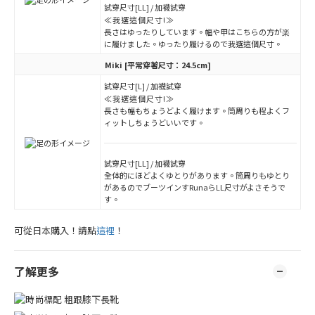
試穿尺寸[LL] / 加襪試穿
≪我選這個尺寸!≫
長さはゆったりしています。幅や甲はこちらの方が楽
に履けました。ゆったり履けるので我選這個尺寸。
Miki
[平常穿著尺寸：24.5cm]
試穿尺寸[L] / 加襪試穿
≪我選這個尺寸!≫
長さも幅もちょうどよく履けます。筒周りも程よくフ
ィットしちょうどいいです。
試穿尺寸[LL] / 加襪試穿
全体的にほどよくゆとりがあります。筒周りもゆとり
があるのでブーツインすRunaらLL尺寸がよさそうで
す。
可從日本購入！請點
這裡
！
了解更多