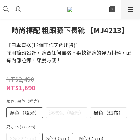
時尚標配 粗跟膝下長靴 【MJ4213】
【日本直送(12個工作天內出貨)】
採用簡約設計，適合任何風格。柔軟舒適的彈力材料，配
有內部拉鍊，穿脫方便！
NT$2,490
NT$1,690
顏色
: 黑色（啞光）
黑色（啞光）
深棕色（啞光）
黑色（絨布）
尺寸
: S(23.0cm)
SS(22.5cm)
S(23.0cm)
M(23.5cm)