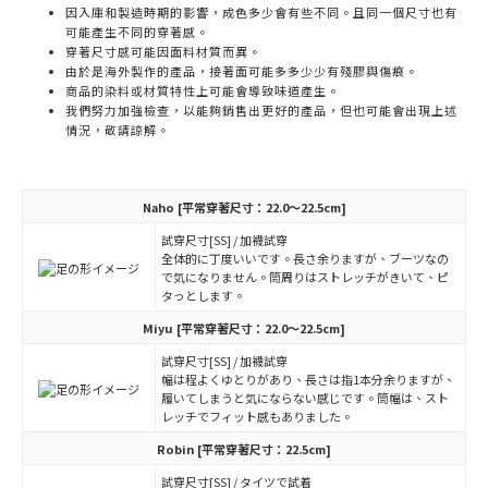
因入庫和製造時期的影響，成色多少會有些不同。且同一個尺寸也有
可能產生不同的穿著感。
穿著尺寸感可能因面料材質而異。
由於是海外製作的產品，接著面可能多多少少有殘膠與傷痕。
商品的染料或材質特性上可能會導致味道產生。
我們努力加強檢查，以能夠銷售出更好的產品，但也可能會出現上述
情況，敬請諒解。
Naho
[平常穿著尺寸：22.0～22.5cm]
試穿尺寸[SS] / 加襪試穿
全体的に丁度いいです。長さ余りますが、ブーツなの
で気になりません。筒周りはストレッチがきいて、ピ
タっとします。
Miyu
[平常穿著尺寸：22.0～22.5cm]
試穿尺寸[SS] / 加襪試穿
幅は程よくゆとりがあり、長さは指1本分余りますが、
履いてしまうと気にならない感じです。筒幅は、スト
レッチでフィット感もありました。
Robin
[平常穿著尺寸：22.5cm]
試穿尺寸[SS] / タイツで試着