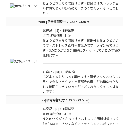
ちょうどぴったりで履けます。筒周りはストレッチ面
料材質でよく伸びるので、きつくなくフィットしまし
た。
Yuki
[平常穿著尺寸：22.5～23.0cm]
試穿尺寸[S] / 加襪試穿
≪我選這個尺寸!≫
ちょうどぴったりで履けます。筒部分もちょうどいい
です。ストレッチ面料材質なのでブーツインもできま
す。Sのほうが筒部分綺麗にフィットしているので我選
這個尺寸。
試穿尺寸[M] / 加襪試穿
ほどよくゆとりもって履けます。厚手ソックスならこの
尺寸でもよさそうです。筒部分の鞋口が結構ゆったり
して隙間ができていますが、ズレおちてくることはな
いです！
Ino
[平常穿著尺寸：23.0～23.5cm]
試穿尺寸[S] / 加襪試穿
≪我選這個尺寸!≫
ゆとRinaくぴったりです。ストレッチ面料材質でよく
伸びるので、きつくなくフィットしていい感じです。