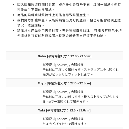
因入庫和製造時期的影響，成色多少會有些不同。且同一個尺寸也有
可能產生不同的穿著感。
商品的染料或材質特性上可能會導致味道產生。
我們努力加強檢查，以能夠銷售出更好的產品，但也可能會出現上述
情況，敬請諒解。
請注意本產品採用天然材質，充分發揮自然紋理。 可能會有顏色不均
勻或材料特有的刮痕或膠水從黏合部分突出但這不是缺陷。
Naho
[平常穿著尺寸：22.0～22.5cm]
試穿尺寸[22.0cm] / 赤腳試穿
全体的に丁度よく履けます。ストラップは少し短くし
た方がピッタリとフィットします。
Miyu
[平常穿著尺寸：22.0～22.5cm]
試穿尺寸[22.0cm] / 赤腳試穿
全体的に丁度いい感じです。後ろストラップが少しゆ
るInoで一番短くして履きます。
Yuki
[平常穿著尺寸：22.5～23.0cm]
試穿尺寸[22.5cm] / 赤腳試穿
ちょうどぴったりで履けます。