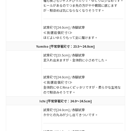
幅も長さもジャストぴったりで、ゆとりは少なめです。
ヒールがあるのでつま先の方がやや窮屈に感じます
が、馴染めば気にならなくなりそうです。
試穿尺寸[24.0cm] / 赤腳試穿
≪我選這個尺寸!≫
ほどよいゆとりもって楽に履けます。
Yumiko
[平常穿著尺寸：23.5～24.0cm]
試穿尺寸[23.5cm] / 赤腳試穿
足入れ出来ますが、全体的に小さめでした。
試穿尺寸[24.0cm] / 赤腳試穿
≪我選這個尺寸!≫
全体的にゆとRinaくピッタリですが、柔らかな生地な
ので馴染みそうです。
Ichi
[平常穿著尺寸：24.0～24.5cm]
試穿尺寸[24.0cm] / 赤腳試穿
かかとの丸みが少し出てきついです。