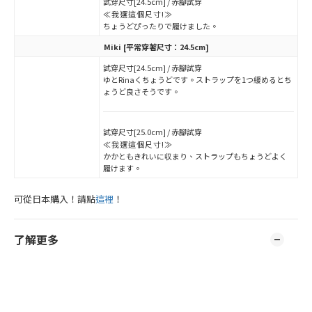
試穿尺寸[24.5cm] / 赤腳試穿
≪我選這個尺寸!≫
ちょうどぴったりで履けました。
Miki
[平常穿著尺寸：24.5cm]
試穿尺寸[24.5cm] / 赤腳試穿
ゆとRinaくちょうどです。ストラップを1つ緩めるとち
ょうど良さそうです。
試穿尺寸[25.0cm] / 赤腳試穿
≪我選這個尺寸!≫
かかともきれいに収まり、ストラップもちょうどよく
履けます。
可從日本購入！請點
這裡
！
了解更多