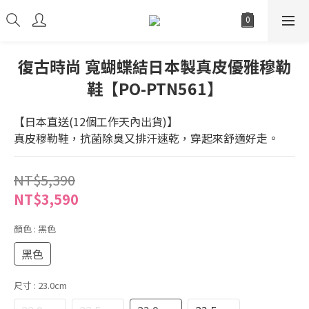
復古時尚 寬蝴蝶結日本製真皮優雅穆勒
鞋【PO-PTN561】
【日本直送(12個工作天內出貨)】
真皮穆勒鞋，抗菌除臭又排汗速乾，穿起來舒適好走。
NT$5,390
NT$3,590
顏色
: 黑色
黑色
尺寸
: 23.0cm