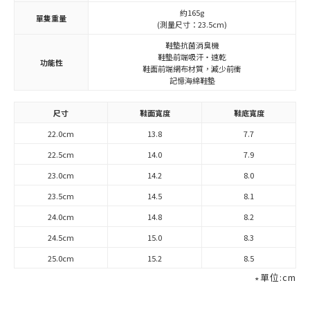
約165g
單隻重量
(測量尺寸：23.5cm)
鞋墊抗菌消臭機
鞋墊前端吸汗・速乾
功能性
鞋面前端網布材質，減少前衝
記憶海綿鞋墊
尺寸
鞋面寬度
鞋底寬度
22.0cm
13.8
7.7
22.5cm
14.0
7.9
23.0cm
14.2
8.0
23.5cm
14.5
8.1
24.0cm
14.8
8.2
24.5cm
15.0
8.3
25.0cm
15.2
8.5
∗單位:cm