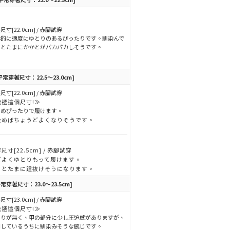
尺寸[22.0cm] / 赤腳試穿
体的に適度にゆとりのあるぴったりです。馴染んで
るとたまにかかとがパカパカしそうです。
平常穿著尺寸：22.5～23.0cm]
尺寸[22.0cm] / 赤腳試穿
我選這個尺寸!≫
つめぴったりで履けます。
染めばちょうどよくなりそうです。
尺寸[22.5cm] / 赤腳試穿
どよくゆとりもって履けます。
くとたまに踵抜けそうになります。
平常穿著尺寸：23.0～23.5cm]
尺寸[23.0cm] / 赤腳試穿
我選這個尺寸!≫
とりが無く、甲の部分に少し圧迫感がありますが、
用しているうちに馴染みそうな感じです。