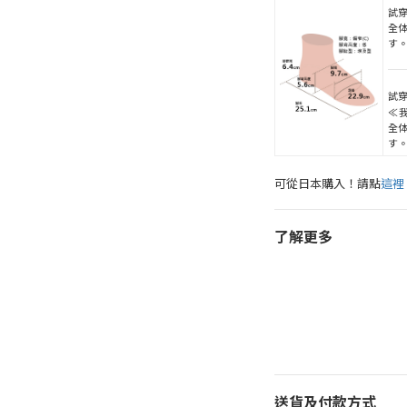
試穿
全
す
試穿
≪
全
す
可從日本購入！請點
這裡
了解更多
送貨及付款方式