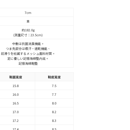
7cm
革
約182.0g
(測量尺寸：23.5cm)
中敷は抗菌消臭機能。
つま先部分は吸汗・速乾機能、
前滑りを軽減するメッシュ面料材質。
足に優しい記憶海綿墊内蔵。
記憶海綿鞋墊
鞋面寬度
鞋底寬度
15.8
7.5
16.0
7.7
16.5
8.0
17.0
8.2
17.2
8.3
17.4
8.5