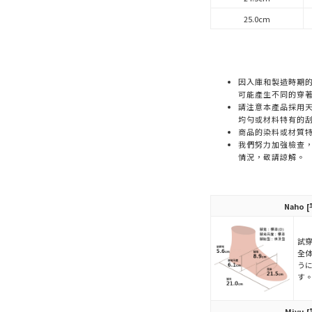
25.0cm
因入庫和製造時期
可能產生不同的穿
請注意本產品採用天
均勻或材料特有的
商品的染料或材質
我們努力加強檢查
情況，敬請諒解。
Naho
[
試穿
全
う
す
Miyu
[