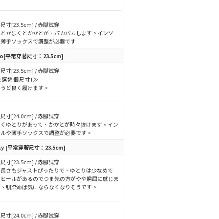
尺寸[23.5cm] / 赤腳試穿
くとか歩くとかかとが、パカパカします。インソー
や薄手ソックスで調整が必要です
o
[平常穿著尺寸：23.5cm]
尺寸[23.5cm] / 赤腳試穿
我選這個尺寸!≫
ょうど良く履けます。
尺寸[24.0cm] / 赤腳試穿
よくゆとりがあって、かかとが時々抜けます。イン
ールや薄手ソックスで調整が必要です。
ky
[平常穿著尺寸：23.5cm]
尺寸[23.5cm] / 赤腳試穿
も長さもジャストぴったりで、ゆとりは少なめで
。ヒールがあるのでつま先の方がやや窮屈に感じま
が、馴染めば気にならなくなりそうです。
尺寸[24.0cm] / 赤腳試穿