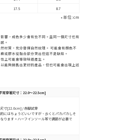
17.5
8.7
∗単位:cm
的影響，成色多少會有些不同。且同一個尺寸也有
著感。
然材質，充分發揮自然紋理。 可能會有顏色不
刮痕或膠水從黏合部分突出但這不是缺陷。
特性上可能會導致味道產生。
，以能夠銷售出更好的產品，但也可能會出現上述
平常穿著尺寸：22.0～22.5cm]
尺寸[22.0cm] / 赤腳試穿
体的にはちょうどいいですが、歩くとパカパカしそ
になります。ハーフインソール等で調節が必要で
。
平常穿著尺寸：22.0～22.5cm]