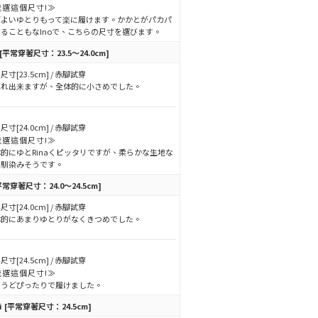
我選這個尺寸!≫
どよいゆとりもって楽に履けます。かかとがパカパ
ることもなInoで、こちらの尺寸を選びます。
[平常穿著尺寸：23.5～24.0cm]
尺寸[23.5cm] / 赤腳試穿
入れ出来ますが、全体的に小さめでした。
尺寸[24.0cm] / 赤腳試穿
我選這個尺寸!≫
的にゆとRinaくピッタリですが、柔らかな生地な
で馴染みそうです。
平常穿著尺寸：24.0～24.5cm]
尺寸[24.0cm] / 赤腳試穿
体的にあまりゆとりがなくきつめでした。
尺寸[24.5cm] / 赤腳試穿
我選這個尺寸!≫
ょうどぴったりで履けました。
i
[平常穿著尺寸：24.5cm]