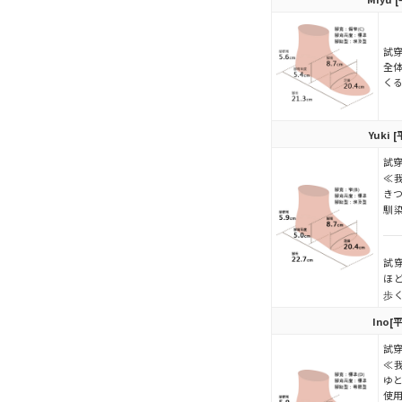
試穿
全
く
Yuki
[
試穿
≪
き
馴
試穿
ほ
歩
Ino
[
試穿
≪
ゆ
使