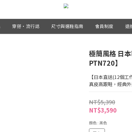
品
穿搭・流行誌
尺寸與選鞋指南
會員制度
退
極簡風格 日本
PTN720】
【日本直送(12個工
真皮高跟鞋，經典外
NT$5,390
NT$3,590
顏色
: 黑色