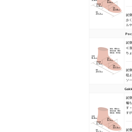
試穿
歩
ル
Poc
試穿
≪
ち
試穿
程
ソ
Gak
試穿
幅
す
す
試穿