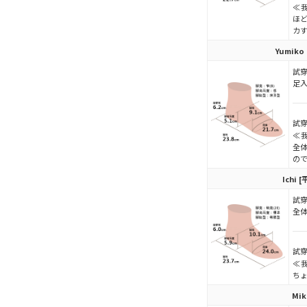
≪
ほ
カす
Yumiko
試穿
足
試穿
≪
全体
の
Ichi
[
試穿
全
試穿
≪
ち
Mik