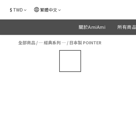
$
TWD
繁體中文
關於AmiAmi
所有商
全部商品
/
─ 經典系列 ─
/
日本製 POINTER