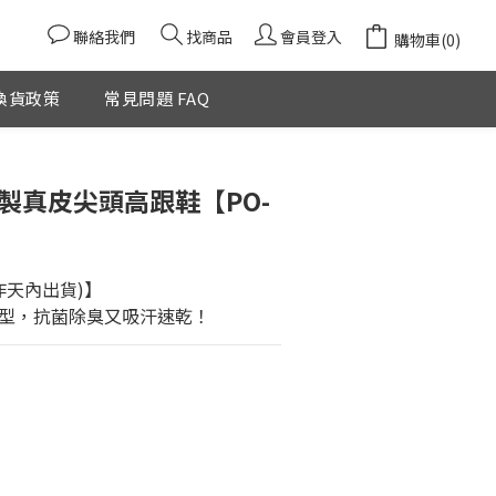
聯絡我們
找商品
會員登入
購物車(0)
換貨政策
常見問題 FAQ
立即購買
製真皮尖頭高跟鞋【PO-
作天內出貨)】
型，抗菌除臭又吸汗速乾！