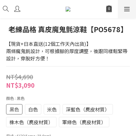
老練品格 真皮魔鬼氈涼鞋【PO5678】
【現貨+日本直送(12個工作天內出貨)】
兩條魔鬼氈設計，可根據腳的厚度調整，後跟同樣鬆緊帶
設計，穿脫好方便！
NT$4,690
NT$3,090
顏色
: 黑色
黑色
白色
米色
深藍色（麂皮材質）
橡木色（麂皮材質）
軍綠色（麂皮材質）
尺寸
: S(22.5cm～23.0cm)