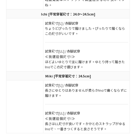
ね。
Ichi
[平常穿著尺寸：24.0～24.5cm]
試穿尺寸[L] / 赤腳試穿
ちょうどぴったりで履けました。ぴったりで履くなら
この尺寸がいいです。
試穿尺寸[LL] / 赤腳試穿
≪我選這個尺寸!≫
ほどよいゆとりで楽に履けます。ゆとり持って履きた
Inoでこの尺寸選びます。
Miki
[平常穿著尺寸：24.5cm]
試穿尺寸[L] / 赤腳試穿
長さにゆとりはありませんが柔らかInoで痛くならずに
履けます。
試穿尺寸[LL] / 赤腳試穿
≪我選這個尺寸!≫
長さはLL尺寸が良いです。かかとのストラップがゆる
Inoで、一番きつくすると良さそうです。