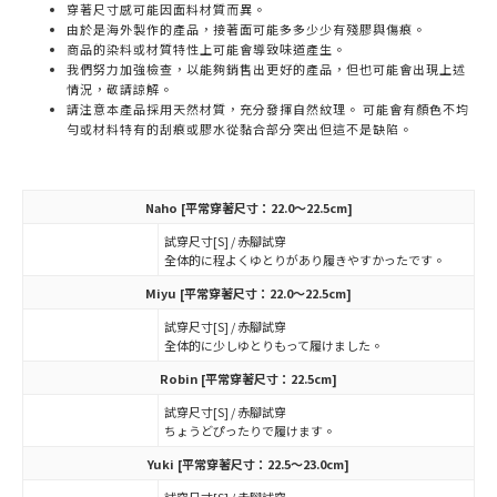
穿著尺寸感可能因面料材質而異。
由於是海外製作的產品，接著面可能多多少少有殘膠與傷痕。
商品的染料或材質特性上可能會導致味道產生。
我們努力加強檢查，以能夠銷售出更好的產品，但也可能會出現上述
情況，敬請諒解。
請注意本產品採用天然材質，充分發揮自然紋理。 可能會有顏色不均
勻或材料特有的刮痕或膠水從黏合部分突出但這不是缺陷。
Naho
[平常穿著尺寸：22.0～22.5cm]
試穿尺寸[S] / 赤腳試穿
全体的に程よくゆとりがあり履きやすかったです。
Miyu
[平常穿著尺寸：22.0～22.5cm]
試穿尺寸[S] / 赤腳試穿
全体的に少しゆとりもって履けました。
Robin
[平常穿著尺寸：22.5cm]
試穿尺寸[S] / 赤腳試穿
ちょうどぴったりで履けます。
Yuki
[平常穿著尺寸：22.5～23.0cm]