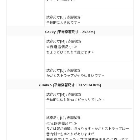
試穿尺寸[L] / 赤腳試穿
全体的に大きめです。
Gakky
[平常穿著尺寸：23.5cm]
試穿尺寸[M] / 赤腳試穿
≪我選這個尺寸!≫
ちょうどぴったりで履けます。
試穿尺寸[L] / 赤腳試穿
かかとストラップがややゆるいです。
Yumiko
[平常穿著尺寸：23.5～24.0cm]
試穿尺寸[M] / 赤腳試穿
全体的にゆとRinaくピッタリでした。
試穿尺寸[L] / 赤腳試穿
≪我選這個尺寸!≫
長さは足が綺麗に収まります。かかとストラップは一
番内側でもゆとりがありますが
鞋面寬度はストラップで調整出来るのが良いです