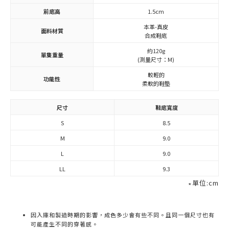
前底高
1.5cm
本革-真皮
面料材質
合成鞋底
約120g
單隻重量
(測量尺寸：M)
較輕的
功能性
柔軟的鞋墊
尺寸
鞋底寬度
S
8.5
M
9.0
L
9.0
LL
9.3
∗單位:cm
因入庫和製造時期的影響，成色多少會有些不同。且同一個尺寸也有
可能產生不同的穿著感。