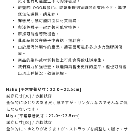
尺寸也有可能產生不同的穿著感。
鞋墊的LOGO和顏色可能會根據到貨時間而有所不同，導致
您無法選擇，請見諒。
穿著尺寸感可能因面料材質而異。
與淺色襪子一起穿著可能會掉色。
摩擦可能會導致褪色。
此產品將裝在袋子中寄送，無鞋盒。
由於是海外製作的產品，接著面可能多多少少有殘膠與傷
痕。
商品的染料或材質特性上可能會導致味道產生。
我們努力加強檢查，以能夠銷售出更好的產品，但也可能會
出現上述情況，敬請諒解。
Naho
[平常穿著尺寸：22.0～22.5cm]
試穿尺寸[36] / 赤腳試穿
全体的にゆとりのある尺寸感ですが、サンダルなのでそんなに気
にならないです。
Miyu
[平常穿著尺寸：22.0～22.5cm]
試穿尺寸[36] / 赤腳試穿
全体的に、ゆとりがありますが、ストラップを調整して履け、サ