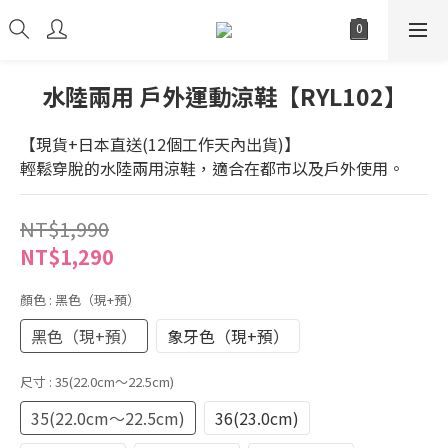
水陸兩用 戶外運動涼鞋【RYL102】
【現貨+日本直送(12個工作天內出貨)】
輕鬆穿脫的水陸兩用涼鞋，適合在都市以及戶外使用。
NT$1,990
NT$1,290
顏色
: 黑色（現+預）
黑色（現+預）
象牙色（現+預）
尺寸
: 35(22.0cm～22.5cm)
35(22.0cm～22.5cm)
36(23.0cm)