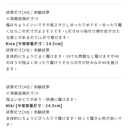
試穿尺寸[40] / 赤腳試穿
≪我選這個尺寸!≫
幅はちょうどいいですが長さが少しゆったりめです。ゆったり履
くならこの尺寸がよさそうです。L尺寸は小指付け根付近が当た
る感じがあるのでLL尺寸選びます。
Rina
[平常穿著尺寸：24.5cm]
試穿尺寸[39] / 赤腳試穿
全体的にちょうどよく履けます。39でも問題なく履けますが40
のほうが程よくゆったり履けてそちらの方が好みなの40を選び
ます。
試穿尺寸[40] / 赤腳試穿
≪我選這個尺寸!≫
程よいゆとりがあり、快適に履けます。
Miki
[平常穿著尺寸：24.5cm]
試穿尺寸[38] / 赤腳試穿
全体的にちょうどぴったりで履けます。軽くて履き心地が良いで
す。