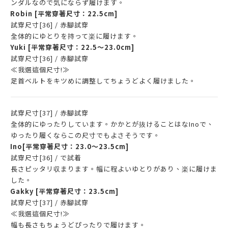
ンダルなので気にならず履けます。
Robin
[平常穿著尺寸：22.5cm]
試穿尺寸[36] / 赤腳試穿
全体的にゆとりを持って楽に履けます。
Yuki
[平常穿著尺寸：22.5～23.0cm]
試穿尺寸[36] / 赤腳試穿
≪我選這個尺寸!≫
足首ベルトをキツめに調整してちょうどよく履けました。
試穿尺寸[37] / 赤腳試穿
全体的にゆったりしています。かかとが抜けることはなInoで、
ゆったり履くならこの尺寸でもよさそうです。
Ino
[平常穿著尺寸：23.0～23.5cm]
試穿尺寸[36] / で試着
長さピッタリ収まります。幅に程よいゆとりがあり、楽に履けま
した。
Gakky
[平常穿著尺寸：23.5cm]
試穿尺寸[37] / 赤腳試穿
≪我選這個尺寸!≫
幅も長さもちょうどぴったりで履けます。