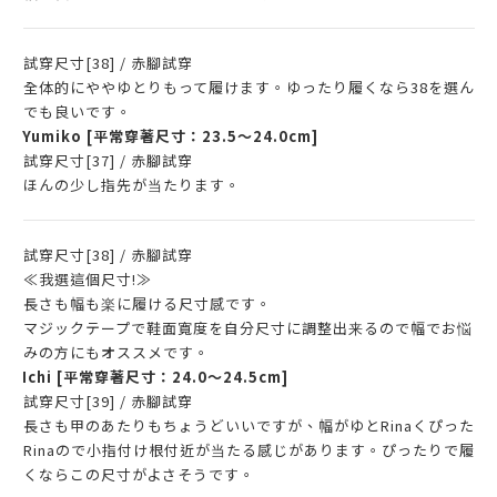
試穿尺寸[38] / 赤腳試穿
全体的にややゆとりもって履けます。ゆったり履くなら38を選ん
でも良いです。
Yumiko
[平常穿著尺寸：23.5～24.0cm]
試穿尺寸[37] / 赤腳試穿
ほんの少し指先が当たります。
試穿尺寸[38] / 赤腳試穿
≪我選這個尺寸!≫
長さも幅も楽に履ける尺寸感です。
マジックテープで鞋面寬度を自分尺寸に調整出来るので幅でお悩
みの方にもオススメです。
Ichi
[平常穿著尺寸：24.0～24.5cm]
試穿尺寸[39] / 赤腳試穿
長さも甲のあたりもちょうどいいですが、幅がゆとRinaくぴった
Rinaので小指付け根付近が当たる感じがあります。ぴったりで履
くならこの尺寸がよさそうです。