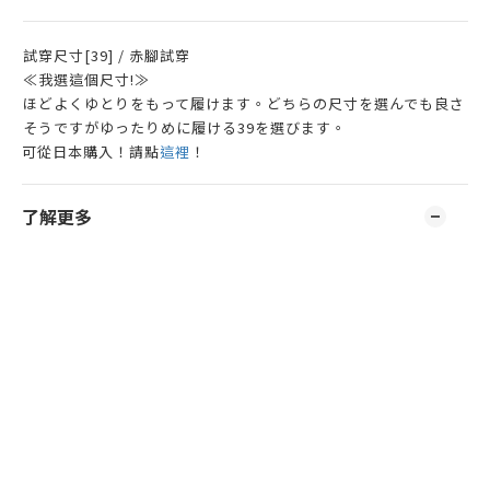
試穿尺寸[39] / 赤腳試穿
≪我選這個尺寸!≫
ほどよくゆとりをもって履けます。どちらの尺寸を選んでも良さ
そうですがゆったりめに履ける39を選びます。
可從日本購入！請點
這裡
！
了解更多