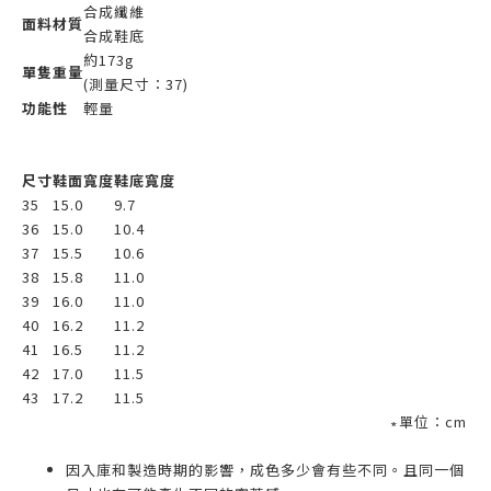
合成纖維
面料材質
合成鞋底
約173g
單隻重量
(測量尺寸：37)
功能性
輕量
尺寸
鞋面寬度
鞋底寬度
35
15.0
9.7
36
15.0
10.4
37
15.5
10.6
38
15.8
11.0
39
16.0
11.0
40
16.2
11.2
41
16.5
11.2
42
17.0
11.5
43
17.2
11.5
∗單位：cm
因入庫和製造時期的影響，成色多少會有些不同。且同一個