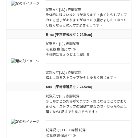
試穿尺寸[LL] / 赤腳試穿
全体的に程よいゆとりがあります。歩くと少しブカブ
カする感じがありますがゆったり履けました。ゆった
り履くならこの尺寸がよさそうです。
Rina
[平常穿著尺寸：24.5cm]
試穿尺寸[L] / 赤腳試穿
≪我選這個尺寸!≫
全体的にちょうどよく履ける
試穿尺寸[LL] / 赤腳試穿
指上にあるストラップが少しゆるく感じます。
Miki
[平常穿著尺寸：24.5cm]
試穿尺寸[L] / 赤腳試穿
少しかかとの丸みがでますが、気になるほどではあり
ません。ストラップの調整可能なので、ぴったりめに
履くならL尺寸でも良さそうです。
試穿尺寸[LL] / 赤腳試穿
≪我選這個尺寸!≫