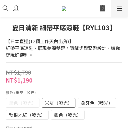
夏日清新 細帶平底涼鞋【RYL103】
【日本直送(12個工作天內出貨)】
細帶平底凉鞋，展現美麗雙足。隱藏式鬆緊帶設計，讓你
穿脫好便利。
NT$1,790
NT$1,190
顏色
: 米灰（啞光）
黑色（啞光）
米灰（啞光）
象牙色（啞光）
勃根地紅（啞光）
銀色（啞光）
尺寸
: S(23.0cm)