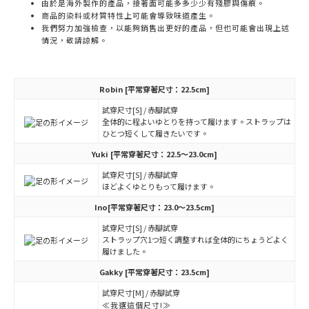
由於是海外製作的產品，接著面可能多多少少有殘膠與傷痕。
商品的染料或材質特性上可能會導致味道產生。
我們努力加強檢查，以能夠銷售出更好的產品，但也可能會出現上述
情況，敬請諒解。
Robin
[平常穿著尺寸：22.5cm]
試穿尺寸[S] / 赤腳試穿
全体的に程よいゆとりを持って履けます。ストラップは
ひとつ短くして履きたいです。
Yuki
[平常穿著尺寸：22.5～23.0cm]
試穿尺寸[S] / 赤腳試穿
ほどよくゆとりもって履けます。
Ino
[平常穿著尺寸：23.0～23.5cm]
試穿尺寸[S] / 赤腳試穿
ストラップ穴1つ短く調整すれば全体的にちょうどよく
履けました。
Gakky
[平常穿著尺寸：23.5cm]
試穿尺寸[M] / 赤腳試穿
≪我選這個尺寸!≫