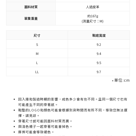
面料材質
人造皮革
約167g
單隻重量
(測量尺寸：M)
尺寸
鞋底寬度
S
9.2
M
9.4
L
9.5
LL
9.7
∗單位:cm
因入庫和製造時期的影響，成色多少會有些不同。且同一個尺寸也有
可能產生不同的穿著感。
鞋墊的LOGO和顏色可能會根據到貨時間而有所不同，導致您無法選
擇，請見諒。
穿著尺寸感可能因面料材質而異。
與淺色襪子一起穿著可能會掉色。
摩擦可能會導致褪色。