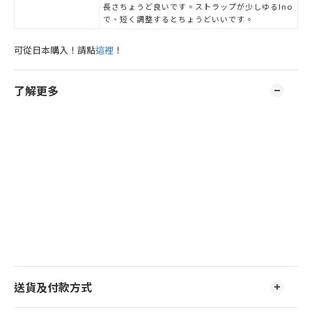
長さちょうど良いです。ストラップが少しゆるIno
で、短く調整するとちょうどいいです。
可從日本購入！請點
這裡
！
了解更多
送貨及付款方式