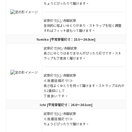
ちょうどぴったりで履けます。
試穿尺寸[L] / 赤腳試穿
全体的に程よいゆとりがあり、ストラップを短く調整
すればフィット感もって履けます。
Yumiko
[平常穿著尺寸：23.5～24.0cm]
試穿尺寸[M] / 赤腳試穿
長さにゆとりはありませんがぴったり尺寸です。スト
ラップも丁度良く履けます。
試穿尺寸[L] / 赤腳試穿
≪我選這個尺寸!≫
長さ程よくゆとりを持って履けます。ストラップは内か
ら2番目にして
丁度良いです。
Ichi
[平常穿著尺寸：24.0～24.5cm]
試穿尺寸[L] / 赤腳試穿
≪我選這個尺寸!≫
ちょうどぴったりで履けます。