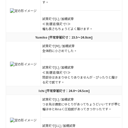
す。
試穿尺寸[L] / 加襪試穿
≪我選這個尺寸!≫
幅も長さもちょうどよく履けます。
Yumiko
[平常穿著尺寸：23.5～24.0cm]
試穿尺寸[M] / 加襪試穿
全体的に小さめでした。
試穿尺寸[L] / 加襪試穿
≪我選這個尺寸!≫
筒部分はあまりゆとりありませんが、ぴったりと履け
る尺寸感です。
Ichi
[平常穿著尺寸：24.0～24.5cm]
試穿尺寸[L] / 加襪試穿
つま先は適度にゆとりがあってちょうどいいですが甲と
幅はゆとRinaく圧迫感があってきつかったです。
試穿尺寸[LL] / 加襪試穿