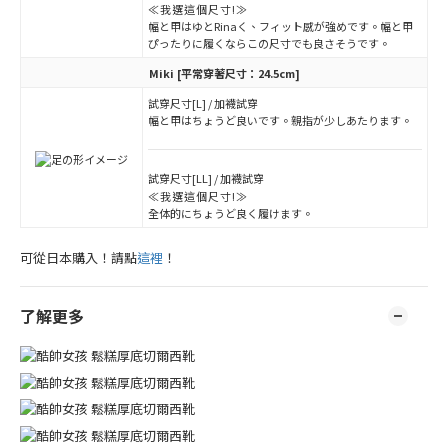
≪我選這個尺寸!≫
幅と甲はゆとRinaく、フィット感が強めです。幅と甲
ぴったりに履くならこの尺寸でも良さそうです。
Miki
[平常穿著尺寸：24.5cm]
試穿尺寸[L] / 加襪試穿
幅と甲はちょうど良いです。親指が少しあたります。
試穿尺寸[LL] / 加襪試穿
≪我選這個尺寸!≫
全体的にちょうど良く履けます。
可從日本購入！請點
這裡
！
了解更多