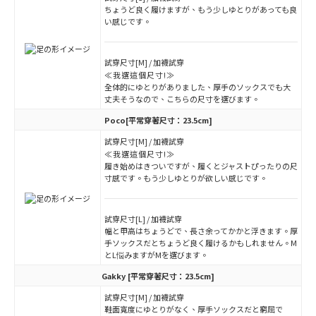
ちょうど良く履けますが、もう少しゆとりがあっても良
い感じです。
試穿尺寸[M] / 加襪試穿
≪我選這個尺寸!≫
全体的にゆとりがありました、厚手のソックスでも大
丈夫そうなので、こちらの尺寸を選びます。
Poco
[平常穿著尺寸：23.5cm]
試穿尺寸[M] / 加襪試穿
≪我選這個尺寸!≫
履き始めはきついですが、履くとジャストぴったりの尺
寸感です。もう少しゆとりが欲しい感じです。
試穿尺寸[L] / 加襪試穿
幅と甲高はちょうどで、長さ余ってかかと浮きます。厚
手ソックスだとちょうど良く履けるかもしれません。M
とL悩みますがMを選びます。
Gakky
[平常穿著尺寸：23.5cm]
試穿尺寸[M] / 加襪試穿
鞋面寬度にゆとりがなく、厚手ソックスだと窮屈で