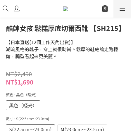
酷帥女孩 鬆糕厚底切爾西靴 【SH215】
【日本直送(12個工作天內出貨)】
潮流風格的靴子，穿上就很時尚。鬆厚的鞋底讓走路穩
健，腿型看起來更美麗。
NT$2,490
NT$1,690
顏色
: 黑色（啞光）
黑色（啞光）
尺寸
: S(22.5cm～23.0cm)
S(22.5cm～23.0cm)
M(23.0cm～23.5cm)