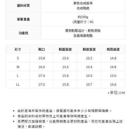
素色合成皮革
面料材質
合成鞋底
約399g
單隻重量
(測量尺寸：M)
兩側鬆緊設計，輕鬆穿脫
功能性
全面緩震鞋墊
尺寸
鞋口
鞋面寬度
鞋底寬度
靴筒高度
S
25.8
15.0
10.2
14.8
M
26.0
15.5
10.4
14.8
L
27.0
15.6
10.5
15.6
LL
27.0
15.8
10.7
15.6
∗単位:cm
由於是海外製作的產品，接著面可能多多少少有殘膠與傷痕。
商品的染料或材質特性上可能會導致味道產生。
我們努力加強檢查，以能夠銷售出更好的產品，但也可能會出現上述
情況，敬請諒解。