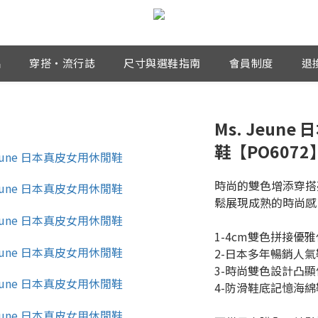
品
穿搭・流行誌
尺寸與選鞋指南
會員制度
退
Ms. Jeun
鞋【PO6072
時尚的雙色增添穿搭
鬆展現成熟的時尚感
1-4cm雙色拼接優
2-日本多年暢銷人氣
3-時尚雙色設計凸
4-防滑鞋底記憶海