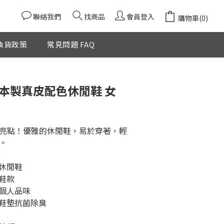
聯絡我們
找商品
會員登入
購物車(0)
換貨政策
常見問題 FAQ
立即購買
e 日本製真皮配色休閒鞋 女
】
亮點！優雅的休閒鞋，易於穿著，輕
。
雅休閒鞋
鞋款
顯個人品味
綿鞋墊抗菌除臭