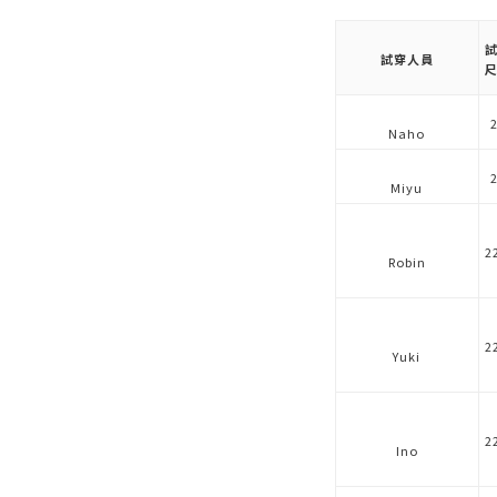
試穿人員
Naho
Miyu
2
Robin
2
Yuki
2
Ino