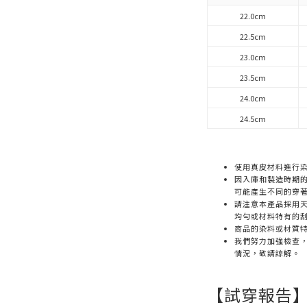
22.0cm
22.5cm
23.0cm
23.5cm
24.0cm
24.5cm
使用真皮材料進行
因入庫和製造時期
可能產生不同的穿
請注意本產品採用天
均勻或材料特有的
商品的染料或材質
我們努力加強檢查
情況，敬請諒解。
【試穿報告