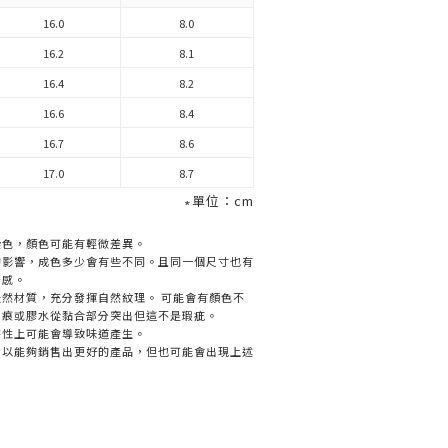
16.0
8.0
16.2
8.1
16.4
8.2
16.6
8.4
16.7
8.6
17.0
8.7
∗單位：cm
染色，顏色可能有輕微差異。
的影響，成色多少會有些不同。且同一個尺寸也有
著感。
然材質，充分發揮自然紋理。 可能會有顏色不
刮痕或膠水從黏合部分突出但這不是瑕疵。
特性上可能會導致味道產生。
，以能夠銷售出更好的產品，但也可能會出現上述
】