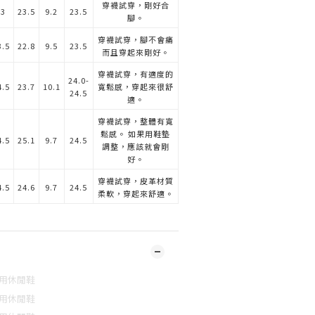
穿襪試穿，剛好合
23
23.5
9.2
23.5
腳。
穿襪試穿，腳不會痛
3.5
22.8
9.5
23.5
而且穿起來剛好。
穿襪試穿，有適度的
24.0-
4.5
23.7
10.1
寬鬆感，穿起來很舒
24.5
適。
穿襪試穿，整體有寬
鬆感。 如果用鞋墊
4.5
25.1
9.7
24.5
調整，應該就會剛
好。
穿襪試穿，皮革材質
4.5
24.6
9.7
24.5
柔軟，穿起來舒適。