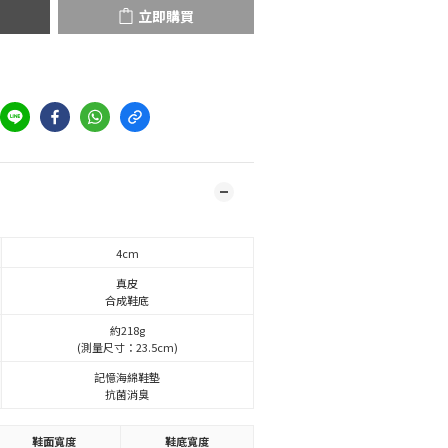
立即購買
4cm
真皮
合成鞋底
約218g
(測量尺寸：23.5cm)
記憶海綿鞋墊
抗菌消臭
鞋面寬度
鞋底寬度