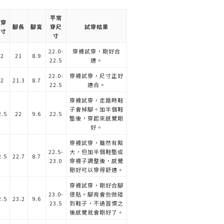
平常
試穿
腳長
腳寬
穿尺
試穿結果
尺寸
寸
22.0-
穿襪試穿，剛好合
22
21
8.9
22.5
適。
22.0-
穿襪試穿，尺寸正好
22
21.3
8.7
22.5
適合。
穿襪試穿，走路時鞋
子會掉腳。加半個鞋
2.5
22
9.6
22.5
墊後，穿起來感覺剛
好。
穿襪試穿，雖然有點
22.5-
大，但加半個鞋墊或
2.5
22.7
8.7
23.0
穿襪子調整後，感覺
剛好可以穿得舒適。
穿襪試穿，剛好合腳
23.0-
很貼。腳背會些微碰
2.5
23.2
9.6
23.5
到鞋子，不過習慣之
後感覺就會剛好了。