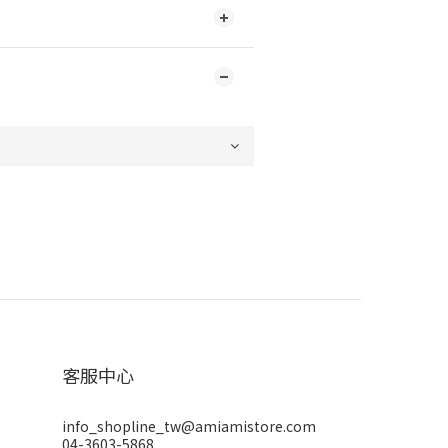
客服中心
info_shopline_tw@amiamistore.com
04-3603-5868