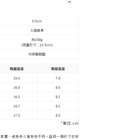
0.5cm
人造皮革
約208g
(測量尺寸：23.5cm)
可拆取鞋墊
鞋面寬度
鞋底寬度
16.0
7.8
16.0
8.0
16.5
8.2
16.7
8.2
17.0
8.5
*單位:cm
的影響，成色多少會有些不同。且同一個尺寸也有