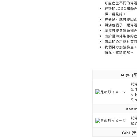
可能產生不同的穿
鞋墊的LOGO和顏
擇，請見諒。
穿著尺寸感可能因
與淺色襪子一起穿
摩擦可能會導致褪
由於是海外製作的
商品的染料或材質
我們努力加強檢查
情況，敬請諒解。
Miyu
[平
試穿
全
ッ
り
Robi
試穿
程
Yuki
[平