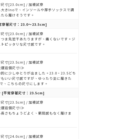
尺寸[23.0cm] / 加襪試穿
し大きInoで、インソールや厚手ソックスで調
したら履けそうです。
常穿著尺寸：23.0～23.5cm]
尺寸[23.0cm] / 加襪試穿
さつま先若干あたりますが、痛くないです。ジ
ストピッタリな尺寸感です。
尺寸[23.5cm] / 加襪試穿
我選這個尺寸!≫
的に少しゆとりが出ました。23.0・23.5どち
でもいい尺寸感ですが、ゆったり楽に履きた
noで、こちらの尺寸にします。
y
[平常穿著尺寸：23.5cm]
尺寸[23.5cm] / 加襪試穿
我選這個尺寸!≫
も長さもちょうどよく、窮屈感もなく履けま
。
尺寸[24.0cm] / 加襪試穿