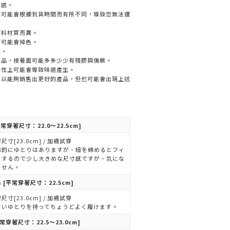
著感。
色可能會根據到貨時間而有所不同，導致您無法選
面料材質而異。
著可能會掉色。
色。
產品，接著面可能多多少少有殘膠與傷痕。
特性上可能會導致味道產生。
，以能夠銷售出更好的產品，但也可能會出現上述
常穿著尺寸：22.0～22.5cm]
尺寸[23.0cm] / 加襪試穿
体的にゆとりはありますが、紐を締めるとフィ
トするので少し大きめな尺寸感ですが、気にな
ません。
n
[平常穿著尺寸：22.5cm]
尺寸[23.0cm] / 加襪試穿
よいゆとりを持ってちょうどよく履けます。
常穿著尺寸：22.5～23.0cm]