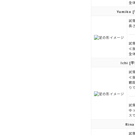
全
Yumiko
[
試穿
長
試穿
≪
全
Ichi
[平
試穿
≪
窮
り
試穿
ゆ
ス
Rina
試穿