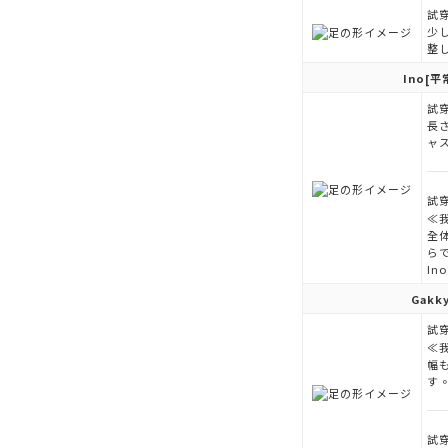
試穿
少
整
Ino
[平
試穿
長
ャ
試穿
≪
全体
ら
I
Gakk
試穿
≪
幅
す
試穿