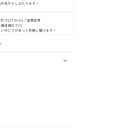
指の先が少し当たります。
尺寸[25.0cm] / 加襪試穿
我選這個尺寸!≫
よいゆとりがあって快適に履けます。
！