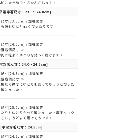
体的に大きめで、ぶかぶかします。
平常穿著尺寸：23.5～24.0cm]
尺寸[23.5cm] / 加襪試穿
さも幅もゆとRinaくぴったりです。
尺寸[24.0cm] / 加襪試穿
我選這個尺寸!≫
体的に程よくゆとりを持って履けます。
常穿著尺寸：24.0～24.5cm]
尺寸[24.5cm] / 加襪試穿
我選這個尺寸!≫
屈感なく適度にゆとりもあってちょうどぴった
で履けました。
尺寸[25.0cm] / 加襪試穿
ったりとゆとりもって履けました。厚手ソック
でもちょうどよく履けそうです。
[平常穿著尺寸：24.5cm]
尺寸[24.5cm] / 加襪試穿