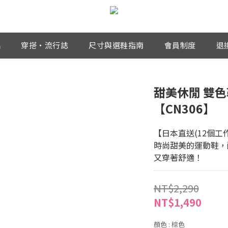
品
穿搭・流行誌
尺寸與選鞋指南
會員制度
退
甜美休閒 雙
【CN306】
【日本直送(12個工
時尚甜美的運動鞋，
又穿著舒適！
NT$2,290
NT$1,490
顏色
: 棕色