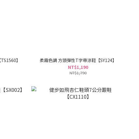
S1560】
柔霧色調 方頭彈性T字帶涼鞋【SY124】
NT$1,190
NT$1,790