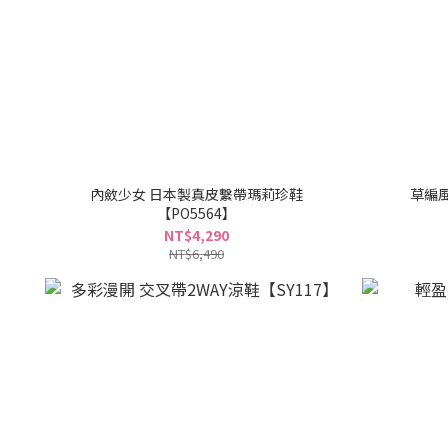
內斂少女 日本製真皮繫帶瑪莉珍鞋
草編風
【PO5564】
NT$4,290
NT$6,490