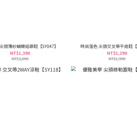
尖頭薄紗蝴蝶結跟鞋【SY047】
時尚落色 尖頭交叉帶平底鞋【S
NT$1,390
NT$1,290
NT$2,090
NT$1,990