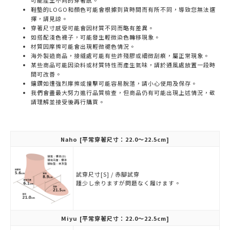
可能產生不同的穿著感。
鞋墊的LOGO和顏色可能會根據到貨時間而有所不同，導致您無法選
擇，請見諒。
穿著尺寸感受可能會因材質不同而略有差異。
如搭配淺色襪子，可能發生輕微染色轉移現象。
材質因摩擦可能會出現輕微褪色情況。
海外製造商品，接縫處可能有些許殘膠或細微刮痕，屬正常現象。
某些商品可能因染料或材質特性而產生氣味，請於通風處放置一段時
間可改善。
鑲鑽如遭強烈摩擦或撞擊可能容易脫落，請小心使用及保存。
我們會盡最大努力進行品質檢查，但商品仍有可能出現上述情況，敬
請理解並接受後再行購買。
Naho
[平常穿著尺寸：22.0～22.5cm]
試穿尺寸[S] / 赤腳試穿
踵少し余りますが問題なく履けます。
Miyu
[平常穿著尺寸：22.0～22.5cm]