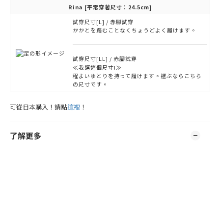
Rina
[平常穿著尺寸：24.5cm]
試穿尺寸[L] / 赤腳試穿
かかとを踏むことなくちょうどよく履けます。
試穿尺寸[LL] / 赤腳試穿
≪我選這個尺寸!≫
程よいゆとりを持って履けます。選ぶならこちら
の尺寸です。
可從日本購入！請點
這裡
！
了解更多