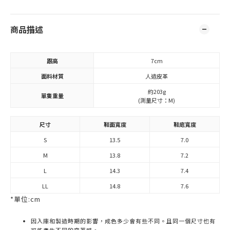
商品描述
跟高
7cm
面料材質
人造皮革
約203g
單隻重量
(測量尺寸：M)
尺寸
鞋面寬度
鞋底寬度
S
13.5
7.0
M
13.8
7.2
L
14.3
7.4
LL
14.8
7.6
*單位:cm
因入庫和製造時期的影響，成色多少會有些不同。且同一個尺寸也有