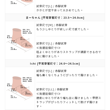
試穿尺寸[L] / 赤腳試穿
かかとが若干余って大きめでした。
まーちゃん
[平常穿著尺寸：23.5～24.0cm]
試穿尺寸[M] / 赤腳試穿
もう少しゆとりが欲しい尺寸感でした。
試穿尺寸[L] / 赤腳試穿
≪我選這個尺寸!≫
程よくゆとりがありストラップが調節できるので
楽に履けました。
Ichi
[平常穿著尺寸：24.0～24.5cm]
試穿尺寸[L] / 赤腳試穿
幅も痛くなくちょうどぴったりで履けました。
試穿尺寸[LL] / 赤腳試穿
≪我選這個尺寸!≫
適度にゆとりがあり幅も楽に履けました。甲野ス
トラップがぴったりフィットして脱げず履けま
す。