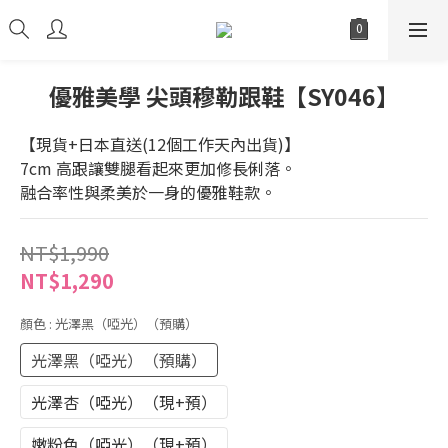
優雅美學 尖頭穆勒跟鞋【SY046】
【現貨+日本直送(12個工作天內出貨)】
7cm 高跟讓雙腿看起來更加修長俐落。
融合率性與柔美於一身的優雅鞋款。
NT$1,990
NT$1,290
顏色
: 光澤黑（啞光）（預購）
光澤黑（啞光）（預購）
光澤杏（啞光）（現+預）
嫩粉色（啞光）（現+預）