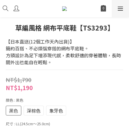
草編風格 網布平底鞋【TS3293】
【日本直送(12個工作天內出貨)】
簡約百搭、不必煩惱穿搭的網布平底鞋。
方頭設計為足下增添現代感，柔軟舒適的穿著體驗，長時
間外出也能自在輕鬆。
NT$1,790
NT$1,190
顏色
: 黑色
黑色
深棕色
象牙色
尺寸
: LL(24.5cm～25.0cm)