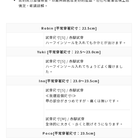
我們努力加強檢查，以能夠銷售出更好的產品，但也可能會出現上述
情況，敬請諒解。
Robin
[平常穿著尺寸：22.5cm]
試穿尺寸[S] / 赤腳試穿
ハーフインソールを入れてもかかとが抜けます。
Yuki
[平常穿著尺寸：22.5～23.0cm]
試穿尺寸[S] / 赤腳試穿
ハーフインソール入れてちょうどよく履けまし
た。
Ino
[平常穿著尺寸：23.0～23.5cm]
試穿尺寸[S] / 赤腳試穿
≪我選這個尺寸!≫
甲の部分がきつめですが、痛くは無いです。
試穿尺寸[M] / 赤腳試穿
全体的に大きく、歩くと脱げそうになります。
Poco
[平常穿著尺寸：23.5cm]