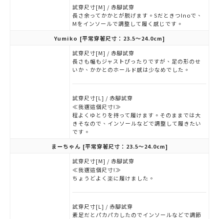
試穿尺寸[M] / 赤腳試穿
長さ余ってかかとが脱げます。SだときつInoで、
Mをインソールで調整して履く感じです。
Yumiko
[平常穿著尺寸：23.5～24.0cm]
試穿尺寸[M] / 赤腳試穿
長さも幅もジャストぴったりですが、足の形のせ
いか、かかとのホールド感は少なめでした。
試穿尺寸[L] / 赤腳試穿
≪我選這個尺寸!≫
程よくゆとりを持って履けます。そのままでは大
きそなので、インソールなどで調整して履きたい
です。
まーちゃん
[平常穿著尺寸：23.5～24.0cm]
試穿尺寸[M] / 赤腳試穿
≪我選這個尺寸!≫
ちょうどよく楽に履けました。
試穿尺寸[L] / 赤腳試穿
素足だとパカパカしたのでインソールなどで調節