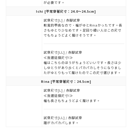
が必要です。
Ichi
[平常穿著尺寸：24.0～24.5cm]
試穿尺寸[L] / 赤腳試穿
較寬的甲高なので、幅がゆとRinaかったです。長
さもゆとり少なめです。足回り細い人はこの尺寸
でもちょうどよく履けそうです。
試穿尺寸[LL] / 赤腳試穿
≪我選這個尺寸!≫
幅はこちらのほうがちょうどいいです。長さは少
しゆとりがあり歩くとパカパカしそうになりまし
たがゆとりもって履けたのでこの尺寸選びます。
Rina
[平常穿著尺寸：24.5cm]
試穿尺寸[L] / 赤腳試穿
≪我選這個尺寸!≫
幅も長さもちょうどよく履けます。
試穿尺寸[LL] / 赤腳試穿
踵がカパカパします。