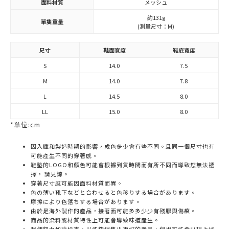
面料材質
メッシュ
約131g
單隻重量
(測量尺寸：M)
尺寸
鞋面寬度
鞋底寬度
S
14.0
7.5
M
14.0
7.8
L
14.5
8.0
LL
15.0
8.0
*単位:cm
因入庫和製造時期的影響，成色多少會有些不同。且同一個尺寸也有
可能產生不同的穿著感。
鞋墊的LOGO和顏色可能會根據到貨時間而有所不同而導致您無法選
擇， 請見諒。
穿著尺寸感可能因面料材質而異。
色の薄い靴下などと合わせると色移りする場合があります。
摩擦により色落ちする場合があります。
由於是海外製作的產品，接著面可能多多少少有殘膠與傷痕。
商品的染料或材質特性上可能會導致味道產生。