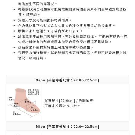
可能產生不同的穿著感。
鞋墊的LOGO和顏色可能會根據到貨時間而有所不同而導致您無法選
擇， 請見諒。
穿著尺寸感可能因面料材質而異。
色の薄い靴下などと合わせると色移りする場合があります。
摩擦により色落ちする場合があります。
請注意本產品採用天然材質，充分發揮自然紋理。 可能會有顏色不均
勻或材料特有的刮痕或膠水從黏合部分突出但這不是缺陷。
商品的染料或材質特性上可能會導致味道產生。
我們努力加強檢查，以能夠銷售出更好的產品，但也可能會出現上述
情況，敬請諒解。
Naho
[平常穿著尺寸：22.0～22.5cm]
試穿尺寸[22.0cm] / 赤腳試穿
丁度よく履けました。
Miyu
[平常穿著尺寸：22.0～22.5cm]