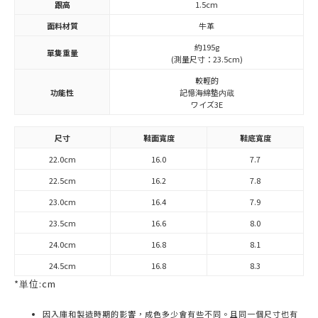
跟高
1.5cm
面料材質
牛革
約195g
單隻重量
(測量尺寸：23.5cm)
較輕的
功能性
記憶海綿墊内蔵
ワイズ3E
尺寸
鞋面寬度
鞋底寬度
22.0cm
16.0
7.7
22.5cm
16.2
7.8
23.0cm
16.4
7.9
23.5cm
16.6
8.0
24.0cm
16.8
8.1
24.5cm
16.8
8.3
*単位:cm
因入庫和製造時期的影響，成色多少會有些不同。且同一個尺寸也有