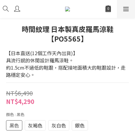
時間紋理 日本製真皮羅馬涼鞋
【PO5565】
【日本直送(12個工作天內出貨)】
具流行感的休閒設計羅馬涼鞋。
約1.5cm不過低的鞋跟，搭配接地面積大的鞋跟設計，走
路穩定安心。
NT$6,490
NT$4,290
顏色
: 黑色
黑色
灰褐色
灰白色
銀色