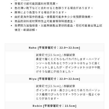
穿著尺寸感可能因面料材質而異。
色の薄い靴下などと合わせると色移りする場合があります。
摩擦により色落ちする場合があります。
由於是海外製作的產品，接著面可能多多少少有殘膠與傷痕。
商品的染料或材質特性上可能會導致味道產生。
我們努力加強檢查，以能夠銷售出更好的產品，但也可能會出現上述
情況，敬請諒解。
Naho
[平常穿著尺寸：22.0～22.5cm]
試穿尺寸[22.5cm] / 赤腳試穿
素足で履くとどちらもパカパカします。ハーフイ
ンソールを入れるとラウンドトゥはちょうど良く
フィットしましたが、ポインテッドトゥはやや脱
げそうな感じが残りました。
Miyu
[平常穿著尺寸：22.0～22.5cm]
試穿尺寸[22.5cm] / 赤腳試穿
ポインテッドは、長さ少しゆとりありカバーソッ
クス着用でぴったりです。ラウンドは、程よくゆ
とりがあります。
Robin
[平常穿著尺寸：22.5cm]