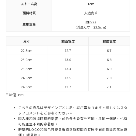
ストーム高
1cm
面料材質
人造皮革
約222g
單隻重量
(測量尺寸：23.5cm)
尺寸
鞋面寬度
鞋底寬度
22.5cm
12.7
6.7
23.0cm
13.0
6.8
23.5cm
13.3
6.9
24.0cm
13.5
7.0
24.5cm
13.7
7.1
*単位:cm
こちらの商品はデザインごとに尺寸感が異なります。詳しくはスタ
ッフコメントをご参考ください。
因入庫和製造時期的影響，成色多少會有些不同。且同一個尺寸也有
可能產生不同的穿著感。
鞋墊的LOGO和顏色可能會根據到貨時間而有所不同而導致您無法選
擇， 請見諒。