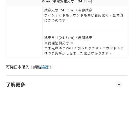
Rina
[平常穿著尺寸：24.5cm]
試穿尺寸[24.0cm] / 赤腳試穿
ポインテッドもラウンドも同じ着用感で、全体的
にきつめです。
試穿尺寸[24.5cm] / 赤腳試穿
≪我選這個尺寸!≫
つま先はゆとRinaくぴったりです。ラウンドトゥ
はつま先が少し詰まった感じがあります。
可從日本購入！請點
這裡
！
了解更多