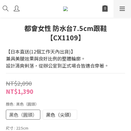
都會女性 防水台7.5cm跟鞋
【CX1109】
【日本直送(12個工作天內出貨)】
兼具美腿效果與良好比例的整體輪廓。
設計清爽俐落，從辦公室到正式場合皆適合穿著。
NT$2,090
NT$1,390
顏色
: 黑色（圓頭）
黑色（圓頭）
黑色（尖頭）
尺寸
: 22.5cm