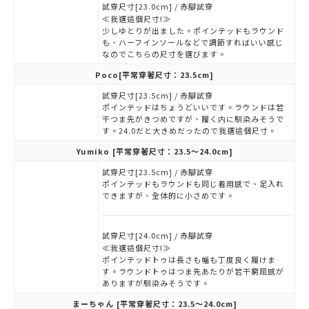
試穿尺寸[23.0cm] / 赤腳試穿
≪我選這個尺寸!≫
少しゆとりが出ました。ポインテッドもラウンド
も、ハーフインソールなどで調節すればいい感じ
なのでこちらの尺寸を選びます。
Poco
[平常穿著尺寸：23.5cm]
試穿尺寸[23.5cm] / 赤腳試穿
ポインテッドはちょうどいいです。ラウンドは若
干つま先がきつめですが、履く内に馴染みそうで
す。24.0だと大きめだったので我選這個尺寸。
Yumiko
[平常穿著尺寸：23.5～24.0cm]
試穿尺寸[23.5cm] / 赤腳試穿
ポインテッドもラウンドも同じ着用感で、足入れ
できますが、全体的に小さめです。
試穿尺寸[24.0cm] / 赤腳試穿
≪我選這個尺寸!≫
ポインテッドトゥは長さも幅も丁度良く履けま
す。ラウンドトゥはつま先あたりが若干窮屈感が
ありますが馴染みそうです。
まーちゃん
[平常穿著尺寸：23.5～24.0cm]