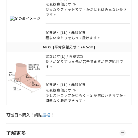
≪我選這個尺寸!≫
ぴったりフィットです。かかともはみ出ない長さ
です。
試穿尺寸[LL] / 赤腳試穿
程よいゆとりをもって履けます。
Miki
[平常穿著尺寸：24.5cm]
試穿尺寸[L] / 赤腳試穿
長さが足りずつま先が若干でますが許容範囲で
す。
試穿尺寸[LL] / 赤腳試穿
≪我選這個尺寸!≫
少しストラップがゆるく、足が前にいきますが、
問題なく着用できます。
可從日本購入！請點
這裡
！
了解更多