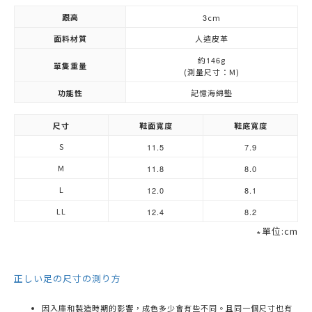
跟高
3
cm
面料材質
人造皮革
約
146
g
單隻重量
(測量尺寸：M)
功能性
記憶海綿墊
尺寸
鞋面寬度
鞋底寬度
S
11.5
7.9
M
11.8
8.0
L
12.0
8.1
LL
12.4
8.2
∗單位:cm
正しい足の尺寸の測り方
因入庫和製造時期的影響，成色多少會有些不同。且同一個尺寸也有