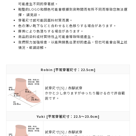
可能產生不同的穿著感。
鞋墊的LOGO和顏色可能會根據到貨時間而有所不同而導致您無法選
擇， 請見諒。
穿著尺寸感可能因面料材質而異。
色の薄い靴下などと合わせると色移りする場合があります。
摩擦により色落ちする場合があります。
商品的染料或材質特性上可能會導致味道產生。
我們努力加強檢查，以能夠銷售出更好的產品，但也可能會出現上述
情況，敬請諒解。
Robin
[平常穿著尺寸：22.5cm]
試穿尺寸[S] / 赤腳試穿
かかと少し余りますがゆったり履けるので許容範
囲です。
Yuki
[平常穿著尺寸：22.5～23.0cm]
試穿尺寸[S] / 赤腳試穿