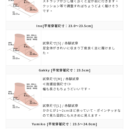
ストラップが少し緩く歩くと足が前に行きます。
クッション等で調整すればちょうどよく履けそう
です。
Ino
[平常穿著尺寸：23.0～23.5cm]
試穿尺寸[S] / 赤腳試穿
足全体がきれいに収まり丁度良く楽に履けまし
た。
Gakky
[平常穿著尺寸：23.5cm]
試穿尺寸[M] / 赤腳試穿
≪我選這個尺寸!≫
幅も長さもちょうどいいです。
試穿尺寸[L] / 赤腳試穿
かかとが1～2cmほど余っていて、ポインテッドな
ので見た目的にも大きめに見えます。
Yumiko
[平常穿著尺寸：23.5～24.0cm]