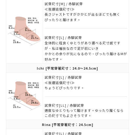
試穿尺寸[M] / 赤腳試穿
≪我選這個尺寸!≫
長さジャストですがかかとが出るほどでも無く
ぴったりと履けます。
試穿尺寸[L] / 赤腳試穿
全体的に程良くゆとりがあり選べる尺寸感です
が、私は幅狭なので足が前にいき
かかとの余りが気になるので、ぴったり履けるMが
好みです。
Ichi
[平常穿著尺寸：24.0～24.5cm]
試穿尺寸[L] / 赤腳試穿
≪我選這個尺寸!≫
ちょうどぴったりです。
試穿尺寸[LL] / 赤腳試穿
適度なゆとりもって履けます。ゆったり履くなら
この尺寸でもよさそうです。
Rina
[平常穿著尺寸：24.5cm]
試穿尺寸[L] / 赤腳試穿