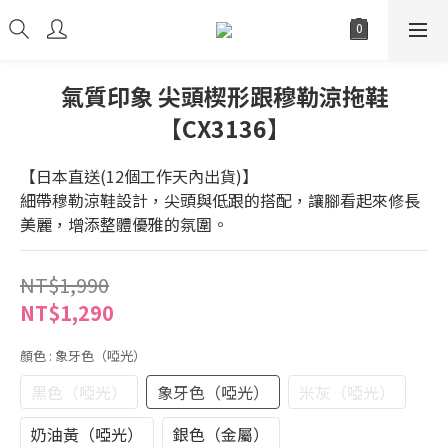
氣質印象 尖頭楔形跟穆勒涼拖鞋
【CX3136】
【日本直送(12個工作天內出貨)】
細帶穆勒涼鞋設計，尖頭與低跟的搭配，讓腳看起來修長
美麗，增添整體優雅的氛圍。
NT$1,990
NT$1,290
顏色
: 象牙色（啞光）
黑色（啞光）
象牙色（啞光）
米灰（啞光）
奶油黃（啞光）
銀色（金屬）