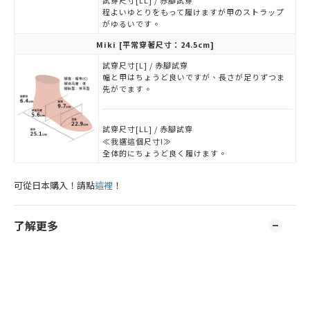
試穿尺寸[LL] / 赤腳試穿
程よいゆとりをもって履けますが甲のストラップ
がゆるいです。
Miki
[平常穿著尺寸：24.5cm]
試穿尺寸[L] / 赤腳試穿
幅と甲はちょうど良いですが、長さが足りずつま
先がでます。
試穿尺寸[LL] / 赤腳試穿
≪我選這個尺寸!≫
全体的にちょうど良く履けます。
可從日本購入！請點
這裡
！
了解更多