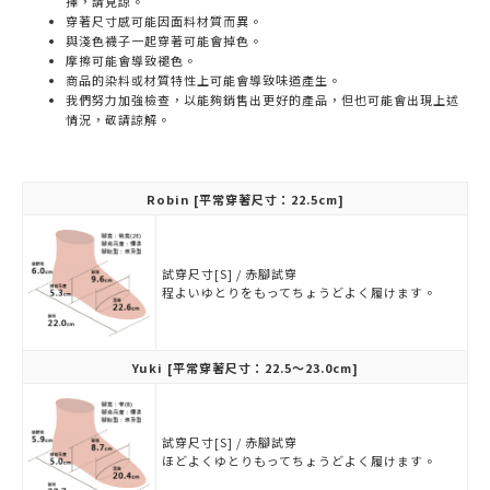
擇，請見諒。
穿著尺寸感可能因面料材質而異。
與淺色襪子一起穿著可能會掉色。
摩擦可能會導致褪色。
商品的染料或材質特性上可能會導致味道產生。
我們努力加強檢查，以能夠銷售出更好的產品，但也可能會出現上述
情況，敬請諒解。
Robin
[平常穿著尺寸：22.5cm]
試穿尺寸[S] / 赤腳試穿
程よいゆとりをもってちょうどよく履けます。
Yuki
[平常穿著尺寸：22.5～23.0cm]
試穿尺寸[S] / 赤腳試穿
ほどよくゆとりもってちょうどよく履けます。