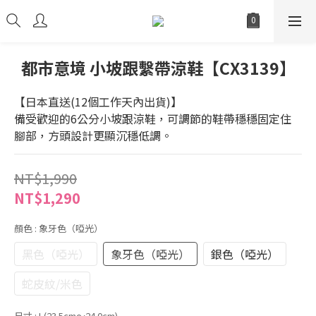
都市意境 小坡跟繫帶涼鞋【CX3139】
【日本直送(12個工作天內出貨)】
備受歡迎的6公分小坡跟涼鞋，可調節的鞋帶穩穩固定住
腳部，方頭設計更顯沉穩低調。
NT$1,990
NT$1,290
顏色
: 象牙色（啞光）
黑色（啞光）
象牙色（啞光）
銀色（啞光）
蛇皮紋/米色
尺寸
: L(23.5cm～24.0cm)