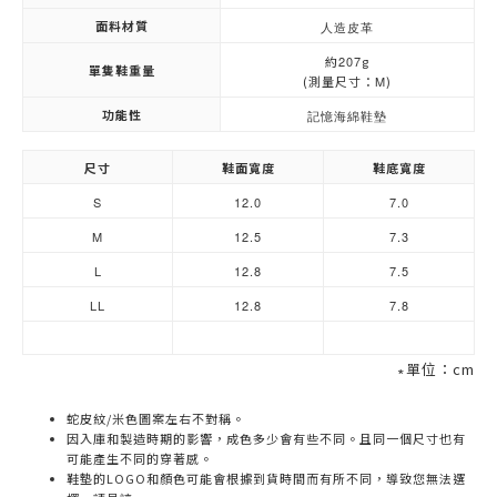
面料材質
人造皮革
約
207
g
單隻鞋重量
(測量尺寸：
M
)
功能性
記憶海綿鞋墊
尺寸
鞋面寬度
鞋底寬度
S
12.0
7.0
M
12.5
7.3
L
12.8
7.5
LL
12.8
7.8
∗單位：cm
蛇皮紋/米色圖案左右不對稱。
因入庫和製造時期的影響，成色多少會有些不同。且同一個尺寸也有
可能產生不同的穿著感。
鞋墊的LOGO和顏色可能會根據到貨時間而有所不同，導致您無法選