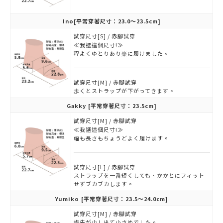
Ino
[平常穿著尺寸：23.0～23.5cm]
試穿尺寸[S] / 赤腳試穿
≪我選這個尺寸!≫
程よくゆとりあり楽に履けました。
試穿尺寸[M] / 赤腳試穿
歩くとストラップが下がってきます。
Gakky
[平常穿著尺寸：23.5cm]
試穿尺寸[M] / 赤腳試穿
≪我選這個尺寸!≫
幅も長さもちょうどよく履けます。
試穿尺寸[L] / 赤腳試穿
ストラップを一番短くしても、かかとにフィット
せずブカブカします。
Yumiko
[平常穿著尺寸：23.5～24.0cm]
試穿尺寸[M] / 赤腳試穿
指先が少し出て小さめでした。