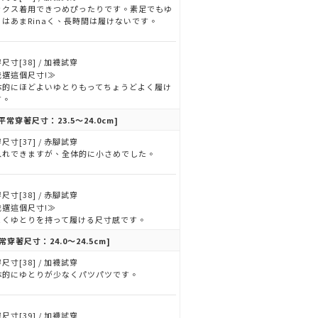
ックス着用できつめぴったりです。素足でもゆ
りはあまRinaく、長時間は履けないです。
尺寸[38] / 加襪試穿
我選這個尺寸!≫
体的にほどよいゆとりもってちょうどよく履け
す。
平常穿著尺寸：23.5～24.0cm]
尺寸[37] / 赤腳試穿
入れできますが、全体的に小さめでした。
尺寸[38] / 赤腳試穿
我選這個尺寸!≫
よくゆとりを持って履ける尺寸感です。
常穿著尺寸：24.0～24.5cm]
尺寸[38] / 加襪試穿
体的にゆとりが少なくパツパツです。
尺寸[39] / 加襪試穿