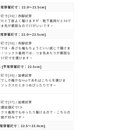
常穿著尺寸：22.0～22.5cm]
尺寸[36] / 赤腳試穿
足だと丁度よく履けますが、靴下着用だと36で
つま先が窮屈なので37がいいです。
常穿著尺寸：22.0～22.5cm]
尺寸[36] / 赤腳試穿
足では、長さも幅もちょうどいい感じで履けま
た。ソックス着用では、つま先あたりが窮屈な
で37尺寸を選びます。
n
[平常穿著尺寸：22.5cm]
尺寸[36] / 加襪試穿
足でしか履かなInoであればこちらを選びま
。ソックスだときつめぴったりです。
尺寸[37] / 加襪試穿
我選這個尺寸!≫
ックス着用でもゆったり履けるので、こちらの
寸感が好みです。
常穿著尺寸：22.5～23.0cm]