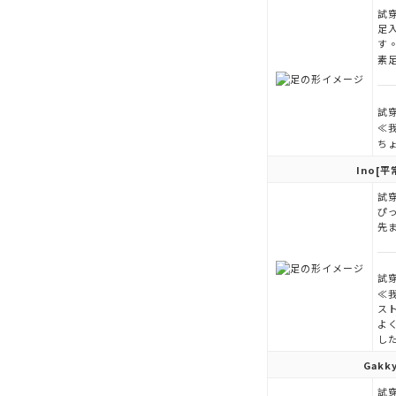
試穿
足
す
素
試穿
≪
ち
Ino
[平
試穿
ぴ
先
試穿
≪
ス
よ
し
Gakk
試穿