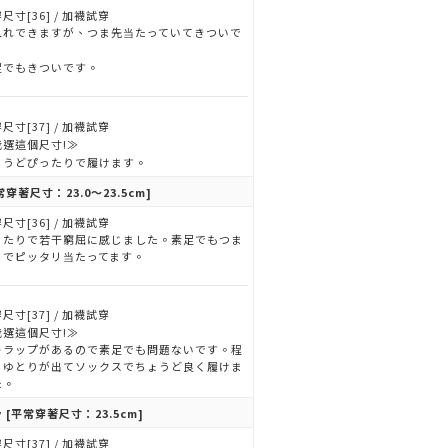
尺寸[36] / 加襪試穿
入れできますが、つま先当たっていてきついで
。
足でもきついです。
尺寸[37] / 加襪試穿
我選這個尺寸!≫
ょうどぴったりで履けます。
常穿著尺寸：23.0～23.5cm]
尺寸[36] / 加襪試穿
ったりで若干窮屈に感じました。素足でもつま
までピッタリ当たってます。
尺寸[37] / 加襪試穿
我選這個尺寸!≫
トラップがあるので素足でも問題ないです。程
くゆとりが出てソックスでちょうど良く履けま
た。
y
[平常穿著尺寸：23.5cm]
尺寸[37] / 加襪試穿