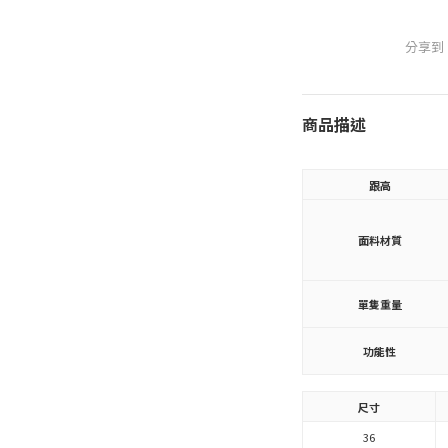
分享到
商品描述
跟高
面料材質
單隻重量
功能性
尺寸
36