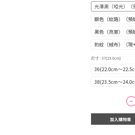
光澤黑（啞光）（
銀色（紋路）（預
黑色（亮蔥）（預
豹紋（絨布）（現
尺寸
: 37(23.0cm)
36(22.0cm～22.5
38(23.5cm～24.0
加入購物車