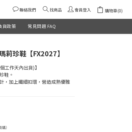
聯絡我們
找商品
會員登入
購物車(0)
換貨政策
常見問題 FAQ
立即購買
瑪莉珍鞋【FX2027】
2個工作天內出貨)】
珍鞋。
計，加上纖細扣環，營造成熟優雅
預購）