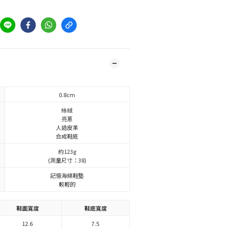
0.8cm
絲絨
亮蔥
人造皮革
合成鞋底
約123g
(測量尺寸：38)
記憶海綿鞋墊
較輕的
鞋面寬度
鞋底寬度
12.6
7.5