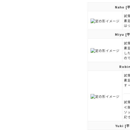
Naho
[平
試穿
素
は
Miyu
[平
試穿
素
し
の
Robi
試穿
素
す
試穿
≪
ソ
尺
Yuki
[平