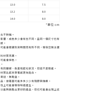
13.0
7.5
13.2
8.0
14.0
8.0
*單位:cm
左右不對稱。
的影響，成色多少會有些不同。且同一個尺寸也有
著感。
色可能會根據到貨時間而有所不同，導致您無法選
面料材質而異。
著可能會掉色。
色。
特有的皺褶、色差和起毛狀況，但這不是瑕疵。
料材質比起來穿著感更為貼合。
中寄送，無鞋盒。
產品，接著面可能多多少少有殘膠與傷痕。
特性上可能會導致味道產生。
，以能夠銷售出更好的產品，但也可能會出現上述