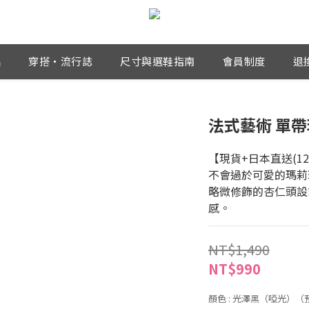
品
穿搭・流行誌
尺寸與選鞋指南
會員制度
退
法式藝術 單帶
【現貨+日本直送(1
不會過於可愛的瑪莉
略微修飾的杏仁頭設
感。
NT$1,490
NT$990
顏色
: 光澤黑（啞光）（