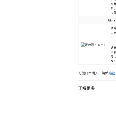
≪
ち
て
Rina
試穿
つ
試穿
≪
程
な
可從日本購入！請點
這裡
了解更多