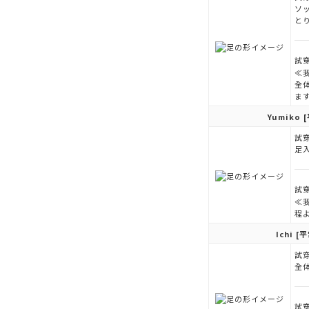
ソ
と
試穿
≪
全
ま
Yumiko
[
試穿
足
試穿
≪
程
Ichi
[平
試穿
全
試穿