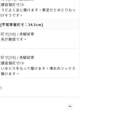
我選這個尺寸!≫
ょうどよく楽に履けます。素足だとゆとりもっ
履けそうです。
[平常穿著尺寸：24.5cm]
尺寸[38] / 赤腳試穿
ま先が窮屈です。
尺寸[39] / 赤腳試穿
我選這個尺寸!≫
よいゆとりをもって履けます。薄めのソックス
ら履けます。
！