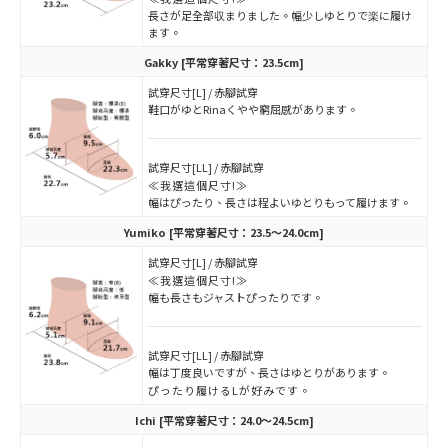
長さが足全部収まりました。幅少しゆとりで楽に履け
ます。
Gakky
[平常穿著尺寸：23.5cm]
試穿尺寸[L] / 赤腳試穿
鞋口がゆとRinaくやや窮屈感があります。
試穿尺寸[LL] / 赤腳試穿
≪我選這個尺寸!≫
幅はぴったり、長さは程よいゆとりもって履けます。
Yumiko
[平常穿著尺寸：23.5～24.0cm]
試穿尺寸[L] / 赤腳試穿
≪我選這個尺寸!≫
幅も長さもジャストぴったりです。
試穿尺寸[LL] / 赤腳試穿
幅は丁度良いですが、長さはゆとりがあります。
ぴったり履けるLが好みです。
Ichi
[平常穿著尺寸：24.0～24.5cm]