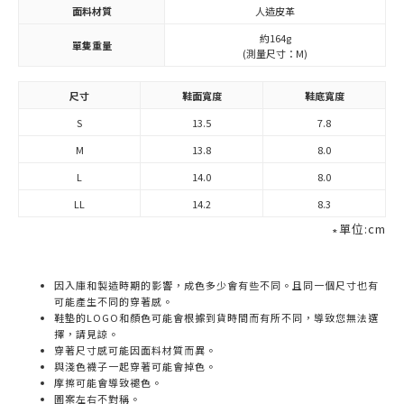
面料材質
人造皮革
約164g
單隻重量
(測量尺寸：M)
尺寸
鞋面寬度
鞋底寬度
S
13.5
7.8
M
13.8
8.0
L
14.0
8.0
LL
14.2
8.3
∗單位:cm
因入庫和製造時期的影響，成色多少會有些不同。且同一個尺寸也有
可能產生不同的穿著感。
鞋墊的LOGO和顏色可能會根據到貨時間而有所不同，導致您無法選
擇，請見諒。
穿著尺寸感可能因面料材質而異。
與淺色襪子一起穿著可能會掉色。
摩擦可能會導致褪色。
圖案左右不對稱。