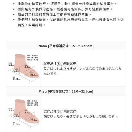
此鞋款的楦頭較窄。 選擇尺寸時，請參考試穿成員的試穿報告。
由於是海外製作的產品，接著面可能多多少少有殘膠與傷痕。
商品的染料或材質特性上可能會導致味道產生。
我們努力加強檢查，以能夠銷售出更好的產品，但也可能會出現上述
情況，敬請諒解。
Naho
[平常穿著尺寸：22.0～22.5cm]
試穿尺寸[S] / 赤腳試穿
長さは少し余りますがサンダルなのであまり気になら
ないです。
Miyu
[平常穿著尺寸：22.0～22.5cm]
試穿尺寸[S] / 赤腳試穿
幅はぴったり、長さは少しゆとりもって履けます。