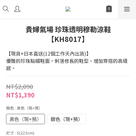
貴婦氣場 珍珠透明穆勒涼鞋
【KH8017】
【現貨+日本直送(12個工作天內出貨)】
優雅的珍珠點綴鞋面，俐落修長的鞋型，增加穿搭的高級
感。
NT$2,090
NT$1,390
顏色
: 黑色（現+預）
黑色（現+預）
銀色（現+預）
尺寸
: S(22.5cm)