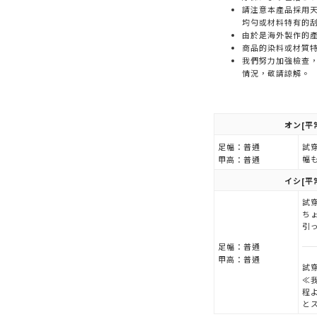
請注意本產品採用天
均勻或材料特有的
由於是海外製作的
商品的染料或材質
我們努力加強檢查
情況，敬請諒解。
オン
[平
足幅：
普通
試穿
幅
甲高：
普通
イシ
[平
試穿
ち
引
足幅：
普通
甲高：
普通
試穿
≪
程
と