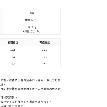
cm
本革 レザー
約191g
(測量尺寸：M)
鞋面寬度
鞋底寬度
12.5
11.0
12.7
11.5
13.5
12.0
的影響，成色多少會有些不同。且同一個尺寸也有
著感。
色可能會根據到貨時間而有所不同而導致您無法選
面料材質而異。
と合わせると色移りする場合があります。
する場合があります。