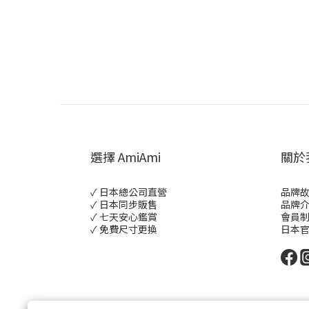
選擇 AmiAmi
關於
✓ 日本總公司直營
品牌
✓ 日本同步販售
品牌
✓ 七天安心鑑賞
會員
✓ 免費尺寸更換
日本