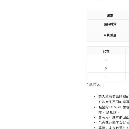
跟高
面料材質
單隻重量
尺寸
S
M
L
*単位:cm
因入庫和製造時期
可能產生不同的穿
鞋墊的LOGO和顏
擇， 請見諒。
穿著尺寸感可能因
色の薄い靴下など
摩擦により色落ち