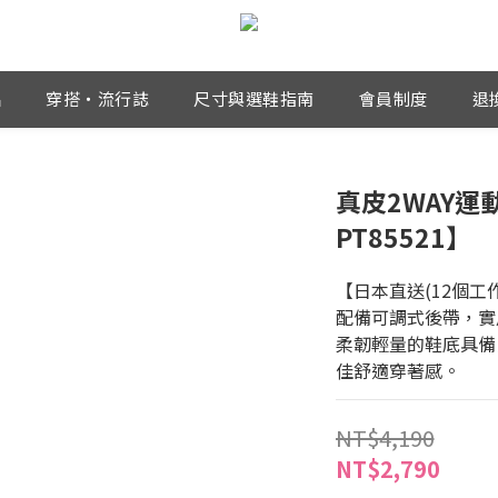
品
穿搭・流行誌
尺寸與選鞋指南
會員制度
退
真皮2WAY運
PT85521】
【日本直送(12個工
配備可調式後帶，實
柔韌輕量的鞋底具備
佳舒適穿著感。
NT$4,190
NT$2,790