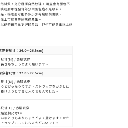
然材質，充分發揮自然紋理。 可能會有顏色不
刮痕或膠水從黏合部分突出但這不是缺陷。
產品，接著面可能多多少少有殘膠與傷痕。
特性上可能會導致味道產生。
，以能夠銷售出更好的產品，但也可能會出現上述
常穿著尺寸：26.0～26.5cm]
尺寸[M] / 赤腳試穿
も長さもちょうどよく履けます。
常穿著尺寸：27.0～27.5cm]
尺寸[M] / 赤腳試穿
ょうどぴったりですが、ストラップをかかとに
っ掛けようとすると入りませんでした。
尺寸[L] / 赤腳試穿
我選這個尺寸!≫
よいゆとりもありちょうどよく履けます。かか
ストラップにしてもちょうどいいです。