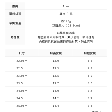
跟高
1cm
面料材質
真皮-牛革
約146g
單隻重量
(測量尺寸：23.5cm)
鞋墊抗菌消臭
功能性
鞋墊腳趾區網眼材質，減少前衝、吸汗速乾
內裡採具抗菌效果的彈性材質，防止異味
尺寸
鞋面寬度
鞋底寬度
22.0cm
13.0
7.6
22.5cm
13.3
7.8
23.0cm
13.5
7.9
23.5cm
13.7
8.0
24.0cm
14.0
8.2
24.5cm
14.2
8.3
25.0cm
14.4
8.4