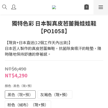
獨特色彩 日本製真皮芭蕾舞娃娃鞋
【PO1058】
【現貨+日本直送(12個工作天內出貨)】
日本匠人製作的真皮芭蕾舞鞋，抗菌除臭吸汗的鞋墊，隨
時隨地保持舒適的穿著感。
NT$6,490
NT$4,290
顏色
: 黑色（現+預）
黑色（現+預）
灰褐色（現+預）
粉色（絨布）（現+預）