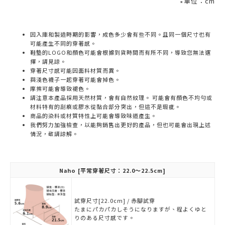
∗單位：cm
因入庫和製造時期的影響，成色多少會有些不同。且同一個尺寸也有
可能產生不同的穿著感。
鞋墊的LOGO和顏色可能會根據到貨時間而有所不同，導致您無法選
擇，請見諒。
穿著尺寸感可能因面料材質而異。
與淺色襪子一起穿著可能會掉色。
摩擦可能會導致褪色。
請注意本產品採用天然材質，會有自然紋理。 可能會有顏色不均勻或
材料特有的刮痕或膠水從黏合部分突出，但這不是瑕疵。
商品的染料或材質特性上可能會導致味道產生。
我們努力加強檢查，以能夠銷售出更好的產品，但也可能會出現上述
情況，敬請諒解。
Naho
[平常穿著尺寸：22.0～22.5cm]
試穿尺寸[22.0cm] / 赤腳試穿
たまにパカパカしそうになりますが、程よくゆと
りのある尺寸感です。