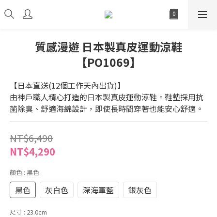
質感漫遊 日本製真皮運動涼鞋
【PO1069】
【日本直送(12個工作天內出貨)】
由神戶職人精心打造的日本製真皮運動涼鞋。鞋墊採用抗
菌除臭、舒適海綿設計，即使長時間穿著也能安心舒適。
NT$6,490
NT$4,290
顏色
: 黑色
黑色
灰白色
深海軍藍
銀灰色
尺寸
: 23.0cm