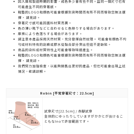
因入庫和製造時期的影響，成色多少會有些不同。且同一個尺寸也有
可能產生不同的穿著感。
鞋墊的LOGO和顏色可能會根據到貨時間而有所不同而導致您無法選
擇， 請見諒。
穿著尺寸感可能因面料材質而異。
色の薄い靴下などと合わせると色移りする場合があります。
摩擦により色落ちする場合があります。
請注意本產品採用天然材質，充分發揮自然紋理。 可能會有顏色不均
勻或材料特有的刮痕或膠水從黏合部分突出但這不是缺陷。
商品的染料或材質特性上可能會導致味道產生。
鞋墊的LOGO和顏色可能會根據到貨時間而有所不同而導致您無法選
擇， 請見諒。
我們努力加強檢查，以能夠銷售出更好的產品，但也可能會出現上述
情況，敬請諒解。
Robin
[平常穿著尺寸：22.5cm]
試穿尺寸[22.5cm] / 赤腳試穿
全体的にゆったりしていますがかかとが抜けるこ
ともなInoで許容範囲です。