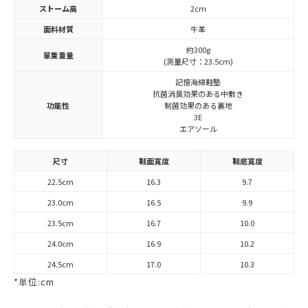
ストーム高
2cm
面料材質
牛革
約300g
單隻重量
(測量尺寸：23.5cm)
記憶海綿鞋墊
抗菌消臭効果のある中敷き
功能性
制菌効果のある裏地
3E
エアソール
尺寸
鞋面寬度
鞋底寬度
22.5cm
16.3
9.7
23.0cm
16.5
9.9
23.5cm
16.7
10.0
24.0cm
16.9
10.2
24.5cm
17.0
10.3
*単位:cm