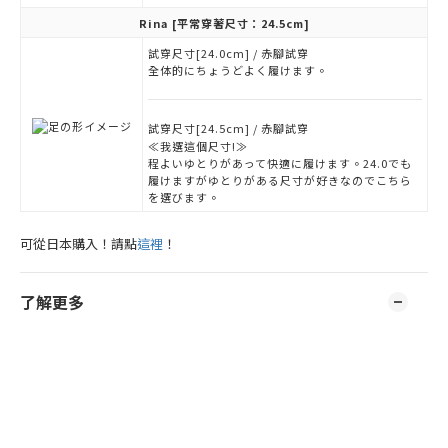
Rina
[平常穿著尺寸：24.5cm]
試穿尺寸[24.0cm] / 赤腳試穿
全体的にちょうどよく履けます。
試穿尺寸[24.5cm] / 赤腳試穿
≪我選這個尺寸!≫
程よいゆとりがあって快適に履けます。24.0でも
履けますがゆとりがある尺寸が好きなのでこちら
を選びます。
可從日本購入！請點
這裡
！
了解更多