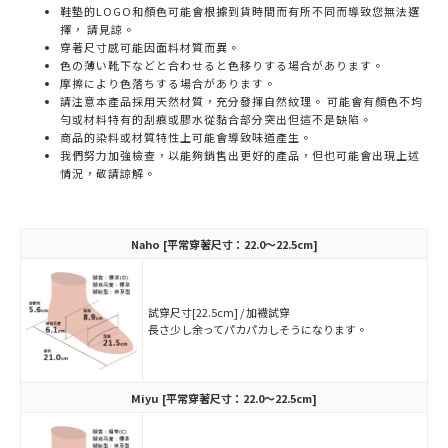
鞋墊的LOGO和顏色可能會根據到貨時間而有所不同而導致您無法選
擇， 請見諒。
穿著尺寸感可能因面料材質而異。
色の薄い靴下などと合わせると色移りする場合があります。
摩擦により色落ちする場合があります。
請注意本產品採用天然材質，充分發揮自然紋理。 可能會有顏色不均
勻或材料特有的刮痕或膠水從黏合部分突出但這不是缺陷。
商品的染料或材質特性上可能會導致味道產生。
我們努力加強檢查，以能夠銷售出更好的產品，但也可能會出現上述
情況，敬請諒解。
Naho
[平常穿著尺寸：22.0～22.5cm]
試穿尺寸[22.5cm] / 加襪試穿
長さ少し余ってパカパカしそうになります。
Miyu
[平常穿著尺寸：22.0～22.5cm]