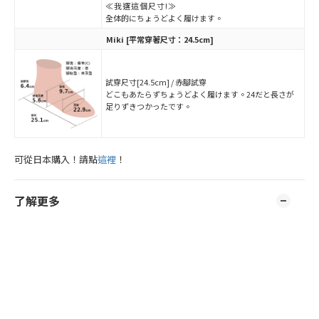
≪我選這個尺寸!≫
全体的にちょうどよく履けます。
Miki
[平常穿著尺寸：24.5cm]
試穿尺寸[24.5cm] / 赤腳試穿
どこもあたらずちょうどよく履けます。24だと長さが
足りずきつかったです。
可從日本購入！請點
這裡
！
了解更多