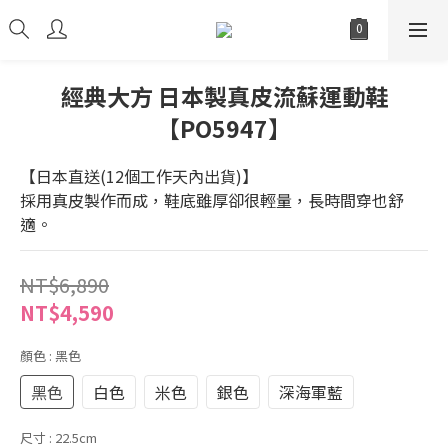
經典大方 日本製真皮流蘇運動鞋
【PO5947】
【日本直送(12個工作天內出貨)】
採用真皮製作而成，鞋底雖厚卻很輕量，長時間穿也舒
適。
NT$6,890
NT$4,590
顏色
: 黑色
黑色
白色
米色
銀色
深海軍藍
尺寸
: 22.5cm