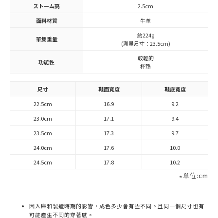
ストーム高
2.5cm
面料材質
牛革
約224g
單隻重量
(測量尺寸：23.5cm)
較輕的
功能性
杯墊
尺寸
鞋面寬度
鞋底寬度
22.5cm
16.9
9.2
23.0cm
17.1
9.4
23.5cm
17.3
9.7
24.0cm
17.6
10.0
24.5cm
17.8
10.2
∗単位:cm
因入庫和製造時期的影響，成色多少會有些不同。且同一個尺寸也有
可能產生不同的穿著感。