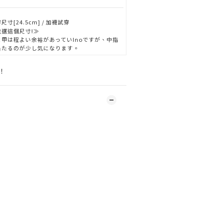
尺寸[24.5cm] / 加襪試穿
我選這個尺寸!≫
と甲は程よい余裕があっていInoですが、中指
当たるのが少し気になります。
！