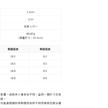
1.5cm
1cm
本革 レザー
約287g
(測量尺寸：23.5cm)
鞋面寬度
鞋底寬度
18.3
8.3
18.5
8.5
18.8
8.5
18.8
8.8
的影響，成色多少會有些不同。且同一個尺寸也有
著感。
色可能會根據到貨時間而有所不同而導致您無法選