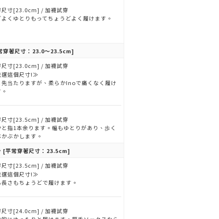
尺寸[23.0cm] / 加襪試穿
どよくゆとりもってちょうどよく履けます。
常穿著尺寸：23.0～23.5cm]
尺寸[23.0cm] / 加襪試穿
我選這個尺寸!≫
ま先当たりますが、柔らかInoで痛くなく履け
す。
尺寸[23.5cm] / 加襪試穿
かと指1本余ります。幅もゆとりがあり、歩く
ぶかぶかします。
y
[平常穿著尺寸：23.5cm]
尺寸[23.5cm] / 加襪試穿
我選這個尺寸!≫
も長さもちょうどで履けます。
尺寸[24.0cm] / 加襪試穿