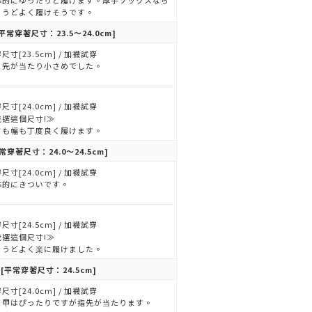
体的にゆったりと履けます。厚手ソックスなら
ょうどよく履けそうです。
平常穿著尺寸：23.5～24.0cm]
尺寸[23.5cm] / 加襪試穿
ま先が当たり小さめでした。
尺寸[24.0cm] / 加襪試穿
我選這個尺寸!≫
さも幅も丁度良く履けます。
常穿著尺寸：24.0～24.5cm]
尺寸[24.0cm] / 加襪試穿
体的にきついです。
尺寸[24.5cm] / 加襪試穿
我選這個尺寸!≫
ょうどよく楽に履けました。
[平常穿著尺寸：24.5cm]
尺寸[24.0cm] / 加襪試穿
と甲はぴったりですが指先が当たります。