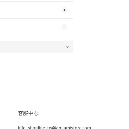
客服中心
info_shopline_tw@amiamistore.com