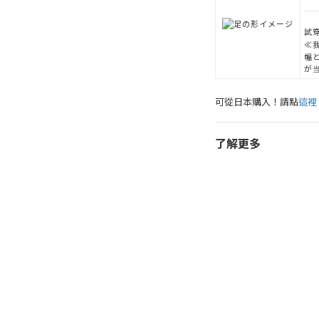
試穿
≪
幅
が
可從日本購入！請點
這裡
了解更多