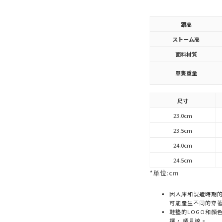
跟高
ストーム高
面料材質
單隻重量
尺寸
23.0cm
23.5cm
24.0cm
24.5cm
*単位:cm
因入庫和製造時期
可能產生不同的穿
鞋墊的LOGO和顏
擇， 請見諒。