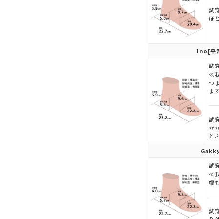
試穿
ほ
Ino
[平
試穿
≪
つ
ま
試穿
か
と
Gakk
試穿
≪
幅
試穿