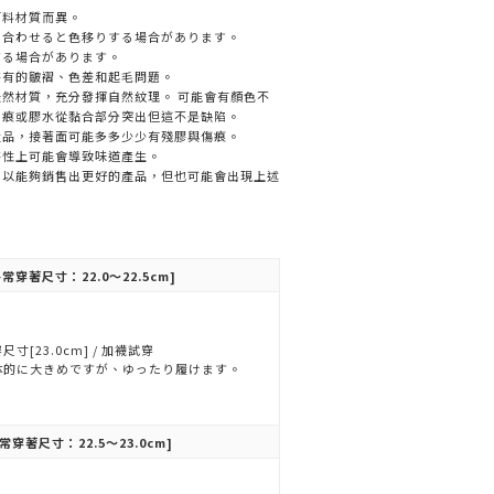
面料材質而異。
と合わせると色移りする場合があります。
する場合があります。
特有的皺褶、色差和起毛問題。
然材質，充分發揮自然紋理。 可能會有顏色不
刮痕或膠水從黏合部分突出但這不是缺陷。
產品，接著面可能多多少少有殘膠與傷痕。
特性上可能會導致味道產生。
，以能夠銷售出更好的產品，但也可能會出現上述
常穿著尺寸：22.0～22.5cm]
尺寸[23.0cm] / 加襪試穿
体的に大きめですが、ゆったり履けます。
常穿著尺寸：22.5～23.0cm]