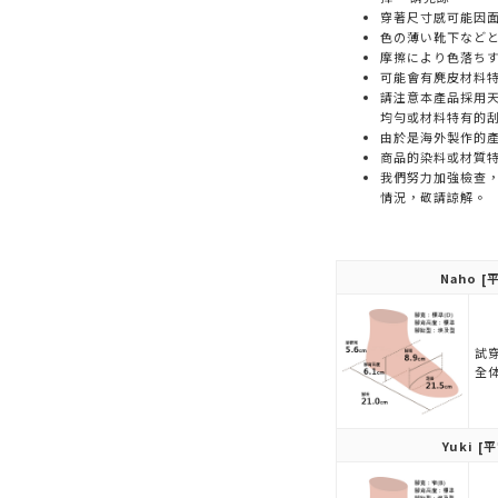
穿著尺寸感可能因
色の薄い靴下など
摩擦により色落ち
可能會有麂皮材料
請注意本產品採用天
均勻或材料特有的
由於是海外製作的
商品的染料或材質
我們努力加強檢查
情況，敬請諒解。
Naho
[平
試穿
全
Yuki
[平