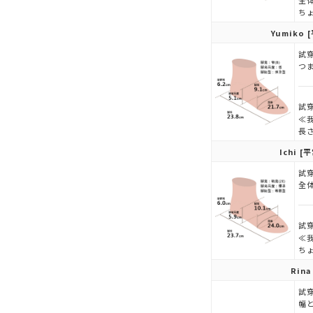
全
ち
Yumiko
[
試穿
つ
試穿
≪
長
Ichi
[平
試穿
全
試穿
≪
ち
Rina
試穿
幅