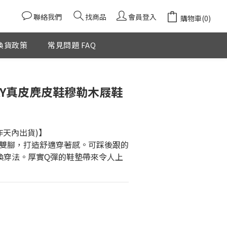
聯絡我們
找商品
會員登入
購物車(0)
換貨政策
常見問題 FAQ
立即購買
AY真皮麂皮鞋穆勒木屐鞋
作天內出貨)】
雙腳，打造舒適穿著感。可踩後跟的
轉換穿法。厚實Q彈的鞋墊帶來令人上