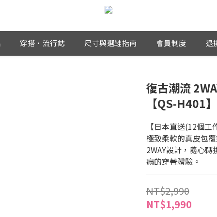
品
穿搭・流行誌
尺寸與選鞋指南
會員制度
退
復古潮流 2W
【QS-H401】
【日本直送(12個工
極致柔軟的真皮包覆
2WAY設計，隨心
癮的穿著體驗。
NT$2,990
NT$1,990