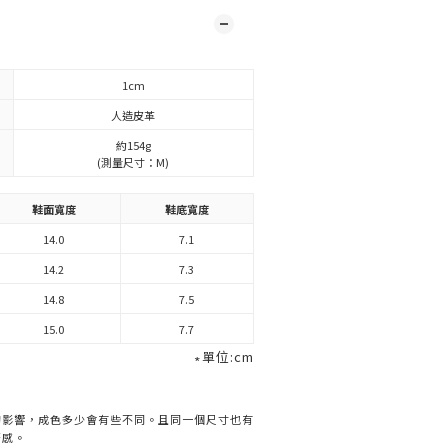
1cm
人造皮革
約154g
(測量尺寸：M)
鞋面寬度
鞋底寬度
14.0
7.1
14.2
7.3
14.8
7.5
15.0
7.7
∗單位:cm
的影響，成色多少會有些不同。且同一個尺寸也有
著感。