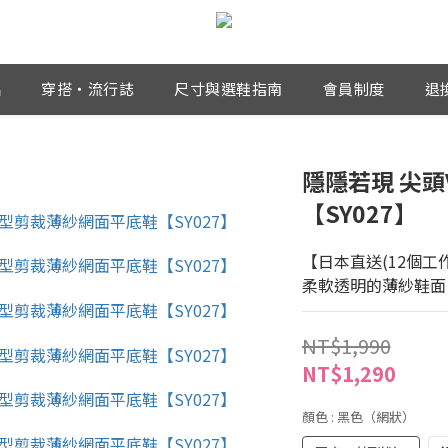
品
穿搭・流行誌
尺寸與選鞋指南
會員制度
退
隱隱若現 尖
【SY027】
【日本直送(12個工
柔軟透明的薄紗鞋面
NT$1,990
NT$1,290
顏色
: 黑色（網狀）