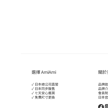
選擇 AmiAmi
關於
✓ 日本總公司直營
品牌
✓ 日本同步販售
品牌
✓ 七天安心鑑賞
會員
✓ 免費尺寸更換
日本