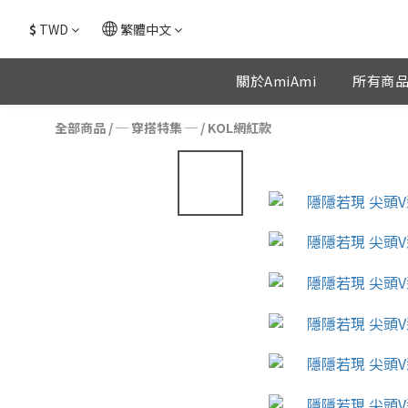
$
TWD
繁體中文
關於AmiAmi
所有商
全部商品
/
─ 穿搭特集 ─
/
KOL網紅款