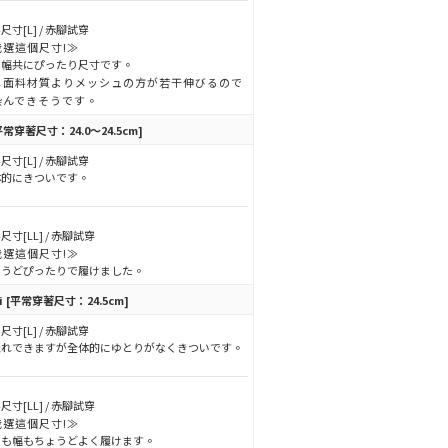
尺寸[L] / 赤腳試穿
我選這個尺寸!≫
さ幅共にぴったり尺寸です。
メ面料材質よりメッシュの方が若干伸びるので
染んできそうです。
平常穿著尺寸：24.0～24.5cm]
尺寸[L] / 赤腳試穿
体的にきついです。
尺寸[LL] / 赤腳試穿
我選這個尺寸!≫
ょうどぴったりで履けました。
i
[平常穿著尺寸：24.5cm]
尺寸[L] / 赤腳試穿
入れできますが全体的にゆとりがなくきついです。
尺寸[LL] / 赤腳試穿
我選這個尺寸!≫
さも幅もちょうどよく履けます。