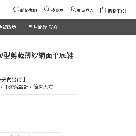
聯絡我們
找商品
會員登入
購物車(0)
換貨政策
常見問題 FAQ
立即購買
頭V型剪裁薄紗網面平底鞋
作天內出貨)】
，中縫線設計，簡潔大方。