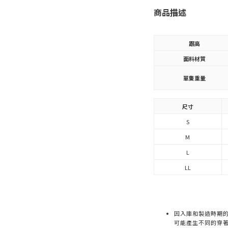
商品描述
跟高
面料材質
單隻重量
尺寸
S
M
L
LL
因入庫和製造時期
可能產生不同的穿