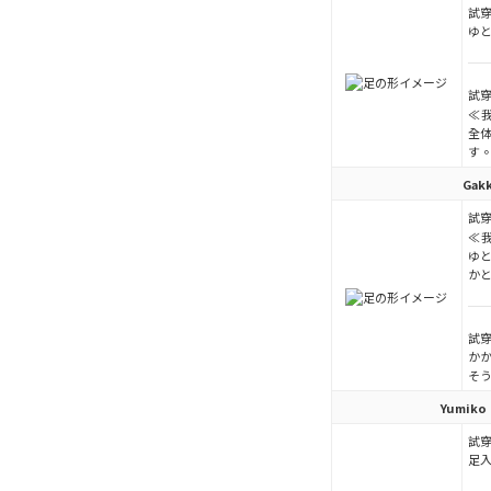
試穿
ゆと
試穿
≪
全
す
Gak
試穿
≪
ゆ
か
試穿
か
そ
Yumiko
試穿
足