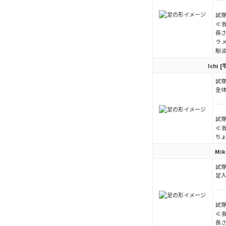
試穿
≪
長
ラ
馴
Ichi
[
試穿
全
試穿
≪
ち
Mik
試穿
足
試穿
≪
長