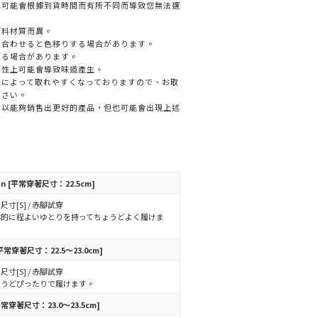
色可能會根據到貨時間而有所不同而導致您無法選
面料材質而異。
と合わせると色移りする場合があります。
する場合があります。
特性上可能會導致味道產生。
撃によって取れやすくなっておりますので、お取
ださい。
，以能夠銷售出更好的產品，但也可能會出現上述
in
[平常穿著尺寸：22.5cm]
尺寸[S] / 赤腳試穿
体的に程よいゆとりを持ってちょうどよく履けま
。
平常穿著尺寸：22.5～23.0cm]
尺寸[S] / 赤腳試穿
ょうどぴったりで履けます。
平常穿著尺寸：23.0～23.5cm]