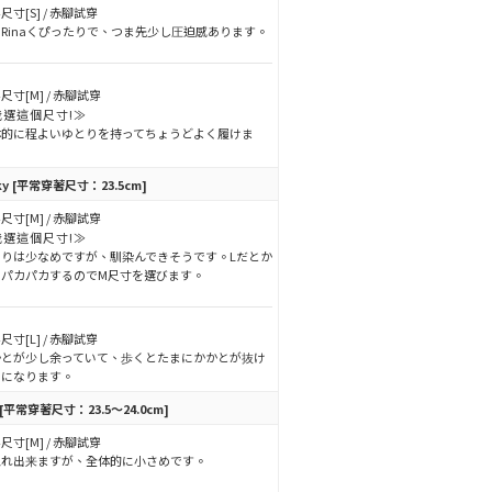
尺寸[S] / 赤腳試穿
Rinaくぴったりで、つま先少し圧迫感あります。
尺寸[M] / 赤腳試穿
我選這個尺寸!≫
体的に程よいゆとりを持ってちょうどよく履けま
。
ky
[平常穿著尺寸：23.5cm]
尺寸[M] / 赤腳試穿
我選這個尺寸!≫
とりは少なめですが、馴染んできそうです。Lだとか
とパカパカするのでM尺寸を選びます。
尺寸[L] / 赤腳試穿
かとが少し余っていて、歩くとたまにかかとが抜け
うになります。
[平常穿著尺寸：23.5～24.0cm]
尺寸[M] / 赤腳試穿
入れ出来ますが、全体的に小さめです。