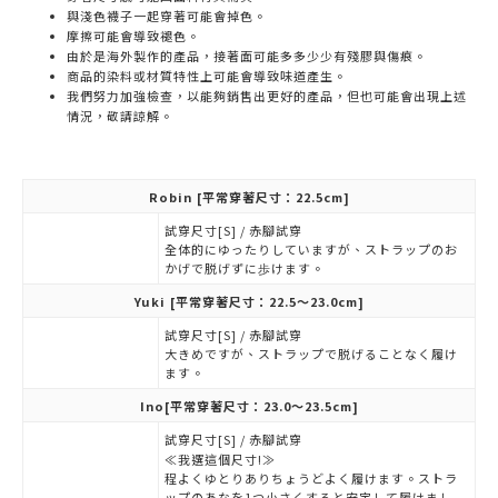
與淺色襪子一起穿著可能會掉色。
摩擦可能會導致褪色。
由於是海外製作的產品，接著面可能多多少少有殘膠與傷痕。
商品的染料或材質特性上可能會導致味道產生。
我們努力加強檢查，以能夠銷售出更好的產品，但也可能會出現上述
情況，敬請諒解。
Robin
[平常穿著尺寸：22.5cm]
試穿尺寸[S] / 赤腳試穿
全体的にゆったりしていますが、ストラップのお
かげで脱げずに歩けます。
Yuki
[平常穿著尺寸：22.5～23.0cm]
試穿尺寸[S] / 赤腳試穿
大きめですが、ストラップで脱げることなく履け
ます。
Ino
[平常穿著尺寸：23.0～23.5cm]
試穿尺寸[S] / 赤腳試穿
≪我選這個尺寸!≫
程よくゆとりありちょうどよく履けます。ストラ
ップのあなを1つ小さくすると安定して履けまし