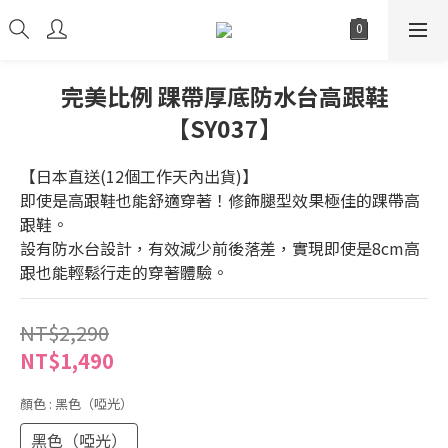
完美比例 踝帶厚底防水台高跟鞋
【SY037】
【日本直送(12個工作天內出貨)】
即使是高跟鞋也能舒適穿著！修飾腿型效果極佳的踝帶高
跟鞋。
設有防水台設計，有效減少前後落差，實現即使是8cm高
跟也能輕鬆行走的穿著體驗。
NT$2,290
NT$1,490
顏色
: 黑色（啞光）
黑色（啞光）