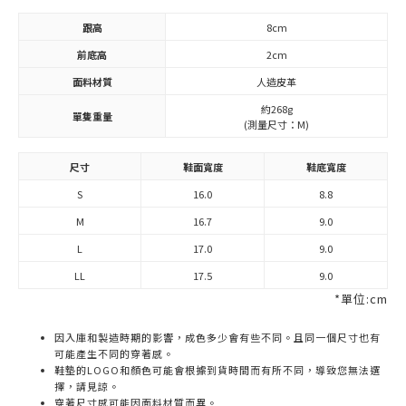
跟高
8cm
前底高
2cm
面料材質
人造皮革
約268g
單隻重量
(測量尺寸：M)
尺寸
鞋面寬度
鞋底寬度
S
16.0
8.8
M
16.7
9.0
L
17.0
9.0
LL
17.5
9.0
*單位:cm
因入庫和製造時期的影響，成色多少會有些不同。且同一個尺寸也有
可能產生不同的穿著感。
鞋墊的LOGO和顏色可能會根據到貨時間而有所不同，導致您無法選
擇，請見諒。
穿著尺寸感可能因面料材質而異。