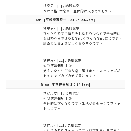
試穿尺寸[L] / 赤腳試穿
かかと指1本余り、全体的に大きめでした。
Ichi
[平常穿著尺寸：24.0～24.5cm]
試穿尺寸[L] / 赤腳試穿
ぴったりですが幅が少しゆとり少なめで全体的に
も馴染むまではゆとRinaくぴったRina感じです。
馴染むとちょうどよくなりそうです。
試穿尺寸[LL] / 赤腳試穿
≪我選這個尺寸!≫
適度にゆとりがあり楽に履けます。ストラップが
あるのでパカパカせず履けます。
Rina
[平常穿著尺寸：24.5cm]
試穿尺寸[L] / 赤腳試穿
≪我選這個尺寸!≫
全体的にぴったりです。生地が柔らかくてフィッ
トします。
試穿尺寸[LL] / 赤腳試穿
ゆとりのあるフィットです。靴下を合わせて履く