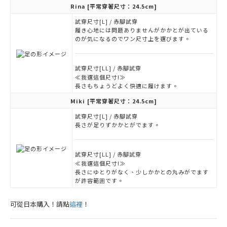
Rina
[平常穿著尺寸：24.5cm]
試穿尺寸[L] / 赤腳試穿
履き心地には問題ありませんがかかとが出ている
のが気になるのでワン尺寸上を選びます。
試穿尺寸[LL] / 赤腳試穿
≪我選這個尺寸!≫
長さもちょうどよく快適に履けます。
Miki
[平常穿著尺寸：24.5cm]
試穿尺寸[L] / 赤腳試穿
長さが足りずかかとがでます。
試穿尺寸[LL] / 赤腳試穿
≪我選這個尺寸!≫
長さにゆとりがなく、少しかかとの丸みがでます
が許容範囲です。
可從日本購入！請點
這裡
！