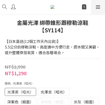
金屬光澤 綁帶錐形跟穆勒涼鞋
【SY114】
【日本直送(12個工作天內出貨)】
5.5公分的穆勒涼鞋，高度適中方便行走，既休閒又美觀，
提升整體穿搭氣質，適合各種場合。
NT$1,990
NT$1,290
顏色
: 光澤黑（啞光）
光澤黑（啞光）
光澤杏（啞光）
深紫色（緞面）
深棕色（緞面）
米灰（緞面）