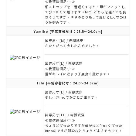
≪我選這個尺寸!≫
細ストラップを一番短くすると、甲がフィットし
てぴったりで履けます。MとLどちらを選んでも良
さそうですが、ややゆとりもって履けるL尺寸のほ
うが好みです。
Yumiko
[平常穿著尺寸：23.5～24.0cm]
試穿尺寸[M] / 赤腳試穿
かかとが出て少し小さめでした。
試穿尺寸[L] / 赤腳試穿
≪我選這個尺寸!≫
足がキレイに収まり丁度良く履けます。
Ichi
[平常穿著尺寸：24.0～24.5cm]
試穿尺寸[L] / 赤腳試穿
少し小さInoでかかとが出ます。
試穿尺寸[LL] / 赤腳試穿
≪我選這個尺寸!≫
ちょうどぴったりですが幅がゆとRinaくぴった
Rinaのですが馴染むとちょうどよさそうです。