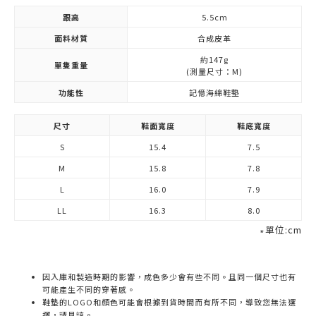
跟高
5.5cm
面料材質
合成皮革
約147g
單隻重量
(測量尺寸：M)
功能性
記憶海綿鞋墊
尺寸
鞋面寬度
鞋底寬度
S
15.4
7.5
M
15.8
7.8
L
16.0
7.9
LL
16.3
8.0
∗單位:cm
因入庫和製造時期的影響，成色多少會有些不同。且同一個尺寸也有
可能產生不同的穿著感。
鞋墊的LOGO和顏色可能會根據到貨時間而有所不同，導致您無法選
擇，請見諒。