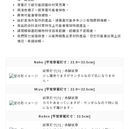
穿著尺寸感可能因面料材質而異。
與淺色襪子一起穿著可能會掉色。
摩擦可能會導致褪色。
由於是海外製作的產品，接著面可能多多少少有殘膠與傷痕。
商品的染料或材質特性上可能會導致味道產生。
請理解緞面的織物特性容易起皺，起皺並不是瑕疵。
我們努力加強檢查，以能夠銷售出更好的產品，但也可能會出現上述
情況，敬請諒解。
Naho
[平常穿著尺寸：22.0～22.5cm]
試穿尺寸[S] / 赤腳試穿
少し踵余りますがサンダルなので気になりませ
ん。
Miyu
[平常穿著尺寸：22.0～22.5cm]
試穿尺寸[S] / 赤腳試穿
カカトあまっていますが、サンダルなので特に気
にならず履けます。
Robin
[平常穿著尺寸：22.5cm]
試穿尺寸[S] / 赤腳試穿