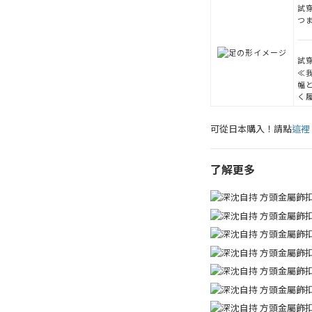
試穿
つ
試穿
≪
幅
く
可從日本購入！請點
這裡
了解更多