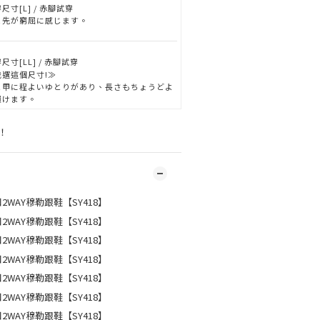
尺寸[L] / 赤腳試穿
ま先が窮屈に感じます。
尺寸[LL] / 赤腳試穿
我選這個尺寸!≫
と甲に程よいゆとりがあり、長さもちょうどよ
履けます。
！