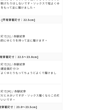
が脱げたりはしないです。ソックスで程よくゆ
りをもって楽に履けました。
n
[平常穿著尺寸：22.5cm]
尺寸[S] / 赤腳試穿
体的にゆとりを持って楽に履けます。
常穿著尺寸：22.5～23.0cm]
尺寸[S] / 赤腳試穿
我選這個尺寸!≫
どよくゆとりもってちょうどよくで履けまし
。
尺寸[M] / 赤腳試穿
足だと大きいですが、ソックス履くならこの尺
がいいです。
常穿著尺寸：23.0～23.5cm]