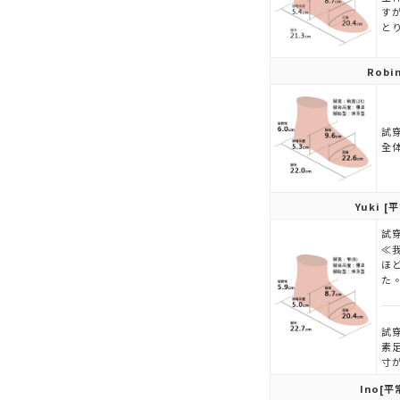
す
と
Robi
試穿
全
Yuki
[平
試穿
≪
ほ
た
試穿
素
寸
Ino
[平