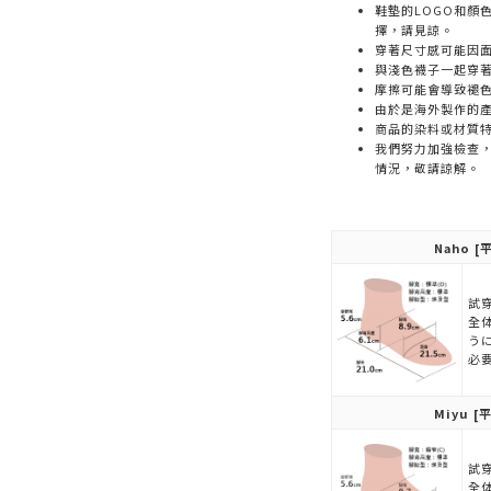
鞋墊的LOGO和顏
擇，請見諒。
穿著尺寸感可能因
與淺色襪子一起穿
摩擦可能會導致褪
由於是海外製作的
商品的染料或材質
我們努力加強檢查
情況，敬請諒解。
Naho
[平
試穿
全
う
必
Miyu
[平
試穿
全