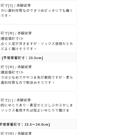
尺寸[S] / 赤腳試穿
らかい面料材質なのできつめピッタリでも痛く
いです。
尺寸[M] / 赤腳試穿
我選這個尺寸!≫
し歩くと足が浮きますが、ソックス使用だとち
うどよく履けそうです。
y
[平常穿著尺寸：23.5cm]
尺寸[M] / 赤腳試穿
我選這個尺寸!≫
とりは少なめでややつま先が窮屈ですが、柔ら
い面料材質なので馴染みそうです。
尺寸[L] / 赤腳試穿
体的にゆとりあり、素足だと少しぶかぶかしま
。ソックス着用すれば程よいゆとりで履けま
。
平常穿著尺寸：23.5～24.0cm]
尺寸[M] / 赤腳試穿