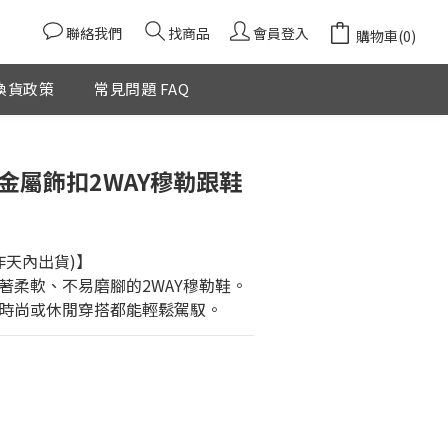
聯絡我們
找商品
會員登入
購物車(0)
換貨政策
常見問題 FAQ
立即購買
金屬飾扣2WAY穆勒跟鞋
作天內出貨)】
著柔軟、不易磨腳的2WAY穆勒鞋。
時尚或休閒穿搭都能輕鬆駕馭。