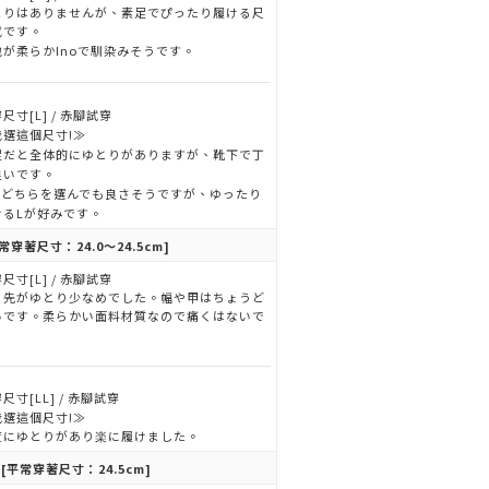
とりはありませんが、素足でぴったり履ける尺
感です。
地が柔らかInoで馴染みそうです。
尺寸[L] / 赤腳試穿
我選這個尺寸!≫
足だと全体的にゆとりがありますが、靴下で丁
良いです。
/Lどちらを選んでも良さそうですが、ゆったり
けるLが好みです。
常穿著尺寸：24.0～24.5cm]
尺寸[L] / 赤腳試穿
ま先がゆとり少なめでした。幅や甲はちょうど
いです。柔らかい面料材質なので痛くはないで
。
尺寸[LL] / 赤腳試穿
我選這個尺寸!≫
度にゆとりがあり楽に履けました。
[平常穿著尺寸：24.5cm]