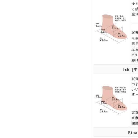
ゆ
寸
生
試穿
≪
素
度
M
履
Ichi
[平
試穿
つ
い
す
試穿
≪
適
Rina