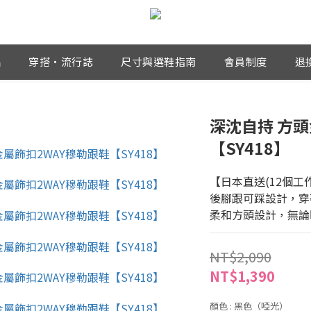
品
穿搭・流行誌
尺寸與選鞋指南
會員制度
退
深沈自持 方頭
【SY418】
【日本直送(12個工
後腳跟可踩設計，穿
柔和方頭設計，無論
NT$2,090
NT$1,390
顏色
: 黑色（啞光）