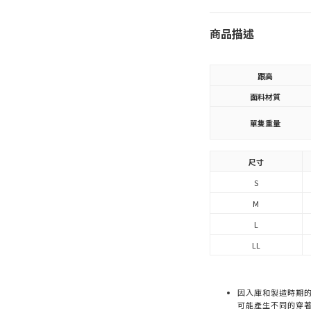
商品描述
跟高
面料材質
單隻重量
尺寸
S
M
L
LL
因入庫和製造時期
可能產生不同的穿