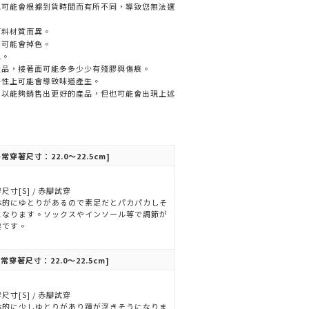
色可能會根據到貨時間而有所不同，導致您無法選
面料材質而異。
著可能會掉色。
色。
產品，接著面可能多多少少有殘膠與傷痕。
特性上可能會導致味道產生。
，以能夠銷售出更好的產品，但也可能會出現上述
常穿著尺寸：22.0～22.5cm]
尺寸[S] / 赤腳試穿
体的にゆとりがあるので素足だとパカパカしそ
になります。ソックスやインソール等で調節が
要です。
常穿著尺寸：22.0～22.5cm]
尺寸[S] / 赤腳試穿
体的に少しゆとりがあり踵が浮きそうになりま