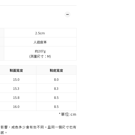
2.5cm
人造皮革
約207g
(測量尺寸：M)
鞋面寬度
鞋底寬度
15.0
8.0
15.3
8.3
15.8
8.5
16.0
8.5
*單位:cm
的影響，成色多少會有些不同。且同一個尺寸也有
著感。