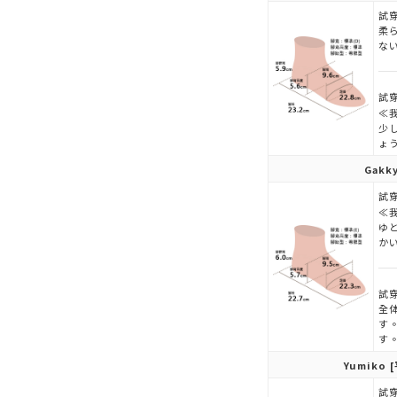
試穿
柔
な
試穿
≪
少
ょ
Gakk
試穿
≪
ゆ
か
試穿
全
す
す
Yumiko
[
試穿