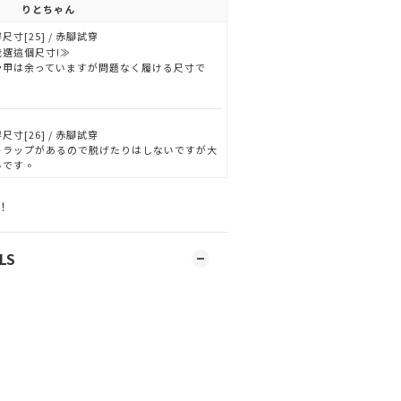
りとちゃん
尺寸[25] / 赤腳試穿
我選這個尺寸!≫
や甲は余っていますが問題なく履ける尺寸で
。
尺寸[26] / 赤腳試穿
トラップがあるので脱げたりはしないですが大
いです。
！
LS