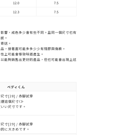
12.0
7.5
12.3
7.5
的影響，成色多少會有些不同。且同一個尺寸也有
著感。
中寄送。
產品，接著面可能多多少少有殘膠與傷痕。
特性上可能會導致味道產生。
，以能夠銷售出更好的產品，但也可能會出現上述
ペディくん
尺寸[28] / 赤腳試穿
我選這個尺寸!≫
度いい尺寸です。
尺寸[29] / 赤腳試穿
体的に大きめです。