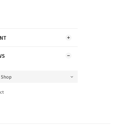
ENT
WS
ct