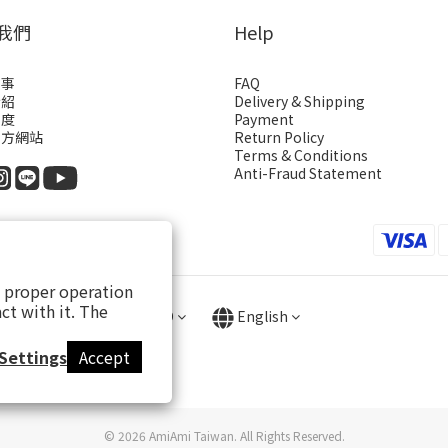
我們
Help
故事
FAQ
介紹
Delivery & Shipping
制度
Payment
官方網站
Return Policy
Terms & Conditions
Anti-Fraud Statement
s proper operation
ct with it. The
$
TWD
English
Settings
Accept
© 2026 AmiAmi Taiwan. All Rights Reserved.