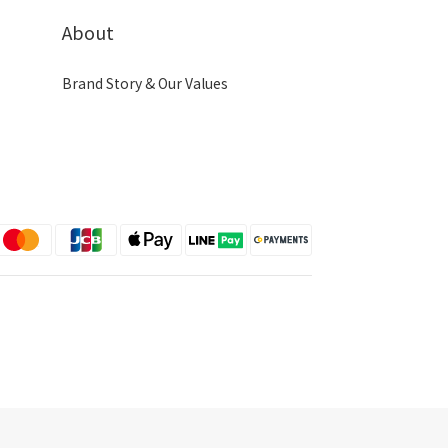
About
Brand Story & Our Values