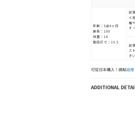
試穿
≪
幅
年齢：
5歳4ヶ月
す
身長：
100
体重：
14
普段尺寸：
15.5
試穿
ス
き
可從日本購入！請點
這裡
ADDITIONAL DETAI