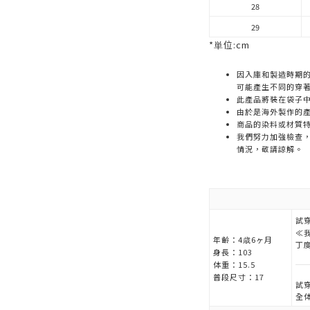
28
29
*単位:cm
因入庫和製造時期
可能產生不同的穿
此產品將裝在袋子
由於是海外製作的
商品的染料或材質
我們努力加強檢查
情況，敬請諒解。
試穿
≪
年齢：
4歳6ヶ月
丁
身長：
103
体重：
15.5
普段尺寸：
17
試穿
全