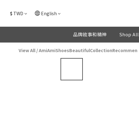
$
TWD
English
品牌故事和精神
Shop All
View All
/
AmiAmiShoesBeautifulCollectionRecommen