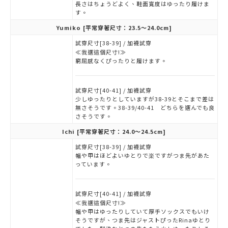
長さはちょうどよく、鞋面寬度はゆったり履けま
す。
Yumiko
[平常穿著尺寸：23.5～24.0cm]
試穿尺寸[38-39] / 加襪試穿
≪我選這個尺寸!≫
窮屈感なくぴったりと履けます。
試穿尺寸[40-41] / 加襪試穿
少しゆったりとしていますが38-39とそこまで差は
無さそうです。38-39/40-41 どちらを選んでも良
さそうです。
Ichi
[平常穿著尺寸：24.0～24.5cm]
試穿尺寸[38-39] / 加襪試穿
幅や甲はほどよいゆとりで楽ですがつま先があた
っています。
試穿尺寸[40-41] / 加襪試穿
≪我選這個尺寸!≫
幅や甲はゆったりしていて厚手ソックスでもいけ
そうですが、つま先はジャストぴったRinaゆとり