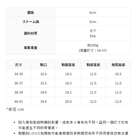
跟高
6cm
ストーム高
5cm
ボア
面料材質
EVA
約200g
單隻重量
(測量尺寸：36-37)
尺寸
鞋口
鞋面寬度
鞋底寬度
靴筒高度
34-35
32.0
18.5
11.5
10.5
36-37
32.5
18.5
11.5
11.0
38-39
34.0
19.2
11.5
11.0
40-41
34.0
20.0
12.0
12.0
*単位:cm
因入庫和製造時期的影響，成色多少會有些不同。且同一個尺寸也有
可能產生不同的穿著感。
鞋墊的LOGO和顏色可能會根據到貨時間而有所不同而導致您無法選