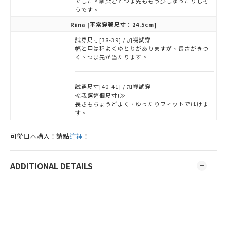
でした。馴染むとつま先ももう少しゆったりしそ
うです。
Rina
[平常穿著尺寸：24.5cm]
試穿尺寸[38-39] / 加襪試穿
幅と甲は程よくゆとりがありますが、長さがきつ
く、つま先が当たります。
試穿尺寸[40-41] / 加襪試穿
≪我選這個尺寸!≫
長さもちょうどよく、ゆったりフィットではけま
す。
可從日本購入！請點
這裡
！
ADDITIONAL DETAILS