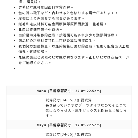
擇， 請見諒。
穿著尺寸感可能因面料材質而異。
色の薄い靴下などと合わせると色移りする場合があります。
摩擦により色落ちする場合があります。
絨毛和毛皮材料可能會因摩擦等原因而脫落一些毛髮。
此產品將裝在袋子中寄送。
由於是海外製作的產品，接著面可能多多少少有殘膠與傷痕。
商品的染料或材質特性上可能會導致味道產生。
我們努力加強檢查，以能夠銷售出更好的產品，但也可能會出現上述
情況，敬請諒解。
靴底の表記と実際の尺寸感が異なります。正しい尺寸は商品ページ
をご確認ください。
Naho
[平常穿著尺寸：22.0～22.5cm]
試穿尺寸[34-35] / 加襪試穿
長さ余っていますがブーツタイプなのでそこまで
気になりません。厚手ソックスも問題なく履けま
す。
Miyu
[平常穿著尺寸：22.0～22.5cm]
試穿尺寸[34-35] / 加襪試穿