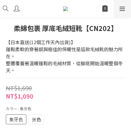
柔綿包裹 厚底毛絨短靴【CN202】
【日本直送(12個工作天內出貨)】
蓬鬆柔軟的穿著感與極佳的保暖性是這款毛絨靴的魅力所
在。
整體覆蓋著溫暖蓬鬆的毛絨材質，從腳底開始溫暖整個冬
天。
NT$1,690
NT$1,090
カラー
: 象牙色
象牙色
米色