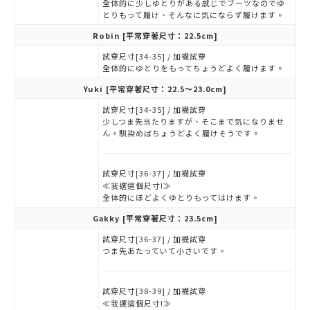
全体的に少しゆとりがある感じでブーツなのでゆ
とりもって履け、そんなに気にならず履けます。
Robin
[平常穿著尺寸：22.5cm]
試穿尺寸[34-35] / 加襪試穿
全体的にゆとりをもってちょうどよく履けます。
Yuki
[平常穿著尺寸：22.5～23.0cm]
試穿尺寸[34-35] / 加襪試穿
少しつま先当たりますが、そこまで気になりませ
ん。馴染めばちょうどよく履けそうです。
試穿尺寸[36-37] / 加襪試穿
≪我選這個尺寸!≫
全体的にほどよくゆとりもってはけます。
Gakky
[平常穿著尺寸：23.5cm]
試穿尺寸[36-37] / 加襪試穿
つま先あたっていて小さいです。
試穿尺寸[38-39] / 加襪試穿
≪我選這個尺寸!≫