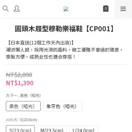
圓頭木屐型穆勒樂福鞋【CP001】
【日本直送(12個工作天內出貨)】
潮流懶人感，採用光滑的面料，做工優雅不會過於隨意，
穿脫方便，成熟女性也適合穿搭！
NT$2,090
NT$1,390
カラー
: 黑色（啞光）
黑色（啞光）
象牙色（啞光）
사이즈
: S(23.0cm)
S(23.0cm)
M(23.5cm)
L(24.0cm)