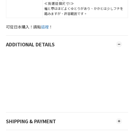
≪我選這個尺寸!≫
幅と甲はほどよくゆとりがあり、かかとは少しフチを
踏みますが、許容範囲です。
可從日本購入！請點
這裡
！
ADDITIONAL DETAILS
SHIPPING & PAYMENT