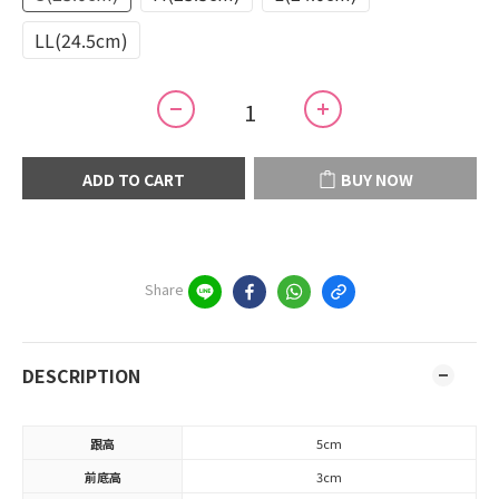
LL(24.5cm)
ADD TO CART
BUY NOW
Share
DESCRIPTION
跟高
5cm
前底高
3cm