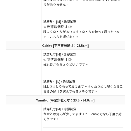
りがありません。
試穿尺寸[M] / 赤腳試穿
≪我選這個尺寸!≫
程よくゆとりがあります。ゆとりを持って履きたIno
で、こちらを選びます。
Gakky
[平常穿著尺寸：23.5cm]
試穿尺寸[M] / 赤腳試穿
≪我選這個尺寸!≫
幅も長さもちょうどいいです。
試穿尺寸[L] / 赤腳試穿
Mよりゆとりもって履けます。ゆったりめに履くならこ
ちらの尺寸を選んでも良さそうです。
Yumiko
[平常穿著尺寸：23.5～24.0cm]
試穿尺寸[M] / 赤腳試穿
かかとの丸みが少しでます。23.5cmの方なら丁度良さ
そうです。