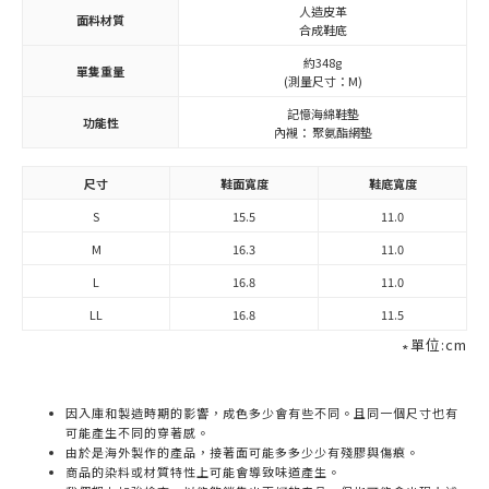
人造皮革
面料材質
合成鞋底
約348g
單隻重量
(測量尺寸：M)
記憶海綿鞋墊
功能性
內襯： 聚氨酯網墊
尺寸
鞋面寬度
鞋底寬度
S
15.5
11.0
M
16.3
11.0
L
16.8
11.0
LL
16.8
11.5
∗單位:cm
因入庫和製造時期的影響，成色多少會有些不同。且同一個尺寸也有
可能產生不同的穿著感。
由於是海外製作的產品，接著面可能多多少少有殘膠與傷痕。
商品的染料或材質特性上可能會導致味道產生。