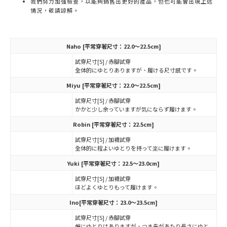
我們努力加強檢查，以能夠銷售出更好的產品，但也可能會出現上述
情況，敬請諒解。
Naho
[平常穿著尺寸：22.0～22.5cm]
試穿尺寸[S] / 赤腳試穿
全体的にゆとりありますが、履ける尺寸感です。
Miyu
[平常穿著尺寸：22.0～22.5cm]
試穿尺寸[S] / 赤腳試穿
かかと少し余っていますが気にならず履けます。
Robin
[平常穿著尺寸：22.5cm]
試穿尺寸[S] / 加襪試穿
全体的に程よいゆとりを持って楽に履けます。
Yuki
[平常穿著尺寸：22.5～23.0cm]
試穿尺寸[S] / 加襪試穿
ほどよくゆとりもって履けます。
Ino
[平常穿著尺寸：23.0～23.5cm]
試穿尺寸[S] / 赤腳試穿
幅にゆとりはありますが、つま先があたり長さにゆと