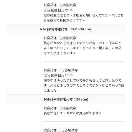
試穿尺寸[L] / 赤腳試穿
≪我選這個尺寸!≫
足が綺麗に収まり、丁度良く履ける尺寸です。M/Lどち
らを選んでも良さそうです。
Ichi
[平常穿著尺寸：24.0～24.5cm]
試穿尺寸[L] / 赤腳試穿
長さがかかとぎりぎりでゆとりがないです。他はほど
よくゆったりしています。ぴったりで履くならこの尺
寸でも良さそうです。
試穿尺寸[LL] / 赤腳試穿
≪我選這個尺寸!≫
幅や甲はゆったりしていて長さもちょうどぴったりで
す。歩くと少しブカブカしそうですが、ゆとりもって履
けました。
Miki
[平常穿著尺寸：24.5cm]
試穿尺寸[L] / 赤腳試穿
長さが足りず、かかとの丸みがでます。
試穿尺寸[LL] / 赤腳試穿