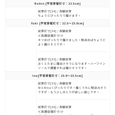
Robin
[平常穿著尺寸：22.5cm]
試穿尺寸[34] / 赤腳試穿
ちょうどぴったりで履けます。
Yuki
[平常穿著尺寸：22.5～23.0cm]
試穿尺寸[34] / 赤腳試穿
≪我選這個尺寸!≫
キツめぴったりで履けました。馴染めばちょうど
よく履けそうです。
試穿尺寸[35] / 赤腳試穿
歩くとたまに踵抜けそうになります。ハーフイン
ソールで調整すれば履けそうです。
Ino
[平常穿著尺寸：23.0～23.5cm]
試穿尺寸[35] / 赤腳試穿
ゆとRinaくぴったりです。履くうちに馴染みそう
ですが、もう少しゆとりが欲しい感じです。
試穿尺寸[36] / 赤腳試穿
≪我選這個尺寸!≫