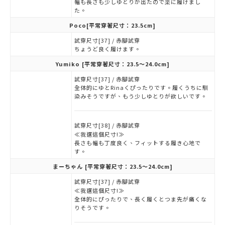
幅も長さも少しゆとりが出たので楽に履けまし
た。
Poco
[平常穿著尺寸：23.5cm]
試穿尺寸[37] / 赤腳試穿
ちょうど良く履けます。
Yumiko
[平常穿著尺寸：23.5～24.0cm]
試穿尺寸[37] / 赤腳試穿
全体的にゆとRinaくぴったりです。履くうちに馴
染みそうですが、もう少しゆとりが欲しいです。
試穿尺寸[38] / 赤腳試穿
≪我選這個尺寸!≫
長さも幅も丁度良く、フィットする履き心地で
す。
まーちゃん
[平常穿著尺寸：23.5～24.0cm]
試穿尺寸[37] / 赤腳試穿
≪我選這個尺寸!≫
全体的にぴったりで、長く履くとつま先が痛くな
りそうです。