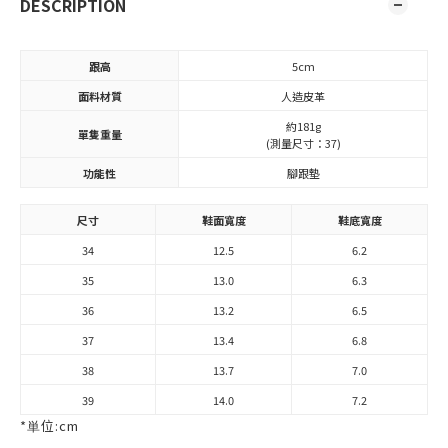
DESCRIPTION
跟高
5cm
面料材質
人造皮革
約181g
單隻重量
(測量尺寸：37)
功能性
腳跟墊
尺寸
鞋面寬度
鞋底寬度
34
12.5
6.2
35
13.0
6.3
36
13.2
6.5
37
13.4
6.8
38
13.7
7.0
39
14.0
7.2
*単位:cm