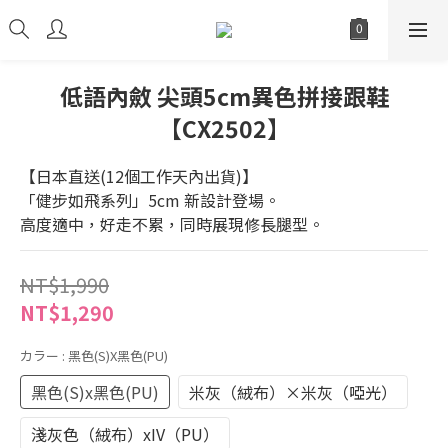
低語內斂 尖頭5cm異色拼接跟鞋
【CX2502】
【日本直送(12個工作天內出貨)】
「健步如飛系列」5cm 新設計登場。
高度適中，好走不累，同時展現修長腿型。
NT$1,990
NT$1,290
カラー
: 黑色(S)x黑色(PU)
黑色(S)x黑色(PU)
米灰（絨布）×米灰（啞光）
淺灰色（絨布）xIV（PU）