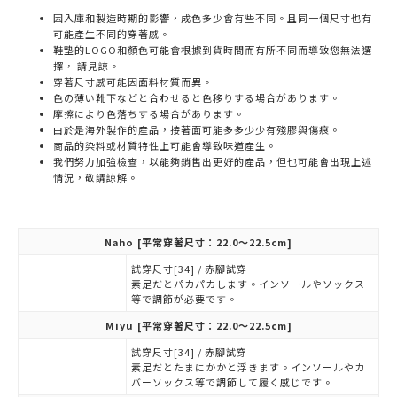
因入庫和製造時期的影響，成色多少會有些不同。且同一個尺寸也有
可能產生不同的穿著感。
鞋墊的LOGO和顏色可能會根據到貨時間而有所不同而導致您無法選
擇， 請見諒。
穿著尺寸感可能因面料材質而異。
色の薄い靴下などと合わせると色移りする場合があります。
摩擦により色落ちする場合があります。
由於是海外製作的產品，接著面可能多多少少有殘膠與傷痕。
商品的染料或材質特性上可能會導致味道產生。
我們努力加強檢查，以能夠銷售出更好的產品，但也可能會出現上述
情況，敬請諒解。
Naho
[平常穿著尺寸：22.0～22.5cm]
試穿尺寸[34] / 赤腳試穿
素足だとパカパカします。インソールやソックス
等で調節が必要です。
Miyu
[平常穿著尺寸：22.0～22.5cm]
試穿尺寸[34] / 赤腳試穿
素足だとたまにかかと浮きます。インソールやカ
バーソックス等で調節して履く感じです。