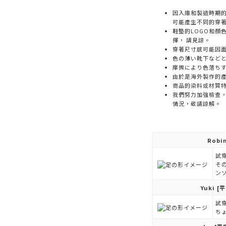
因入庫和製造時期
可能產生不同的穿
鞋墊的LOGO和顏
擇， 請見諒。
穿著尺寸感可能因
色の薄い靴下など
摩擦により色落ち
由於是海外製作的
商品的染料或材質
我們努力加強檢查
情況，敬請諒解。
Robi
試穿
そ
ン
Yuki
[平
試穿
ち