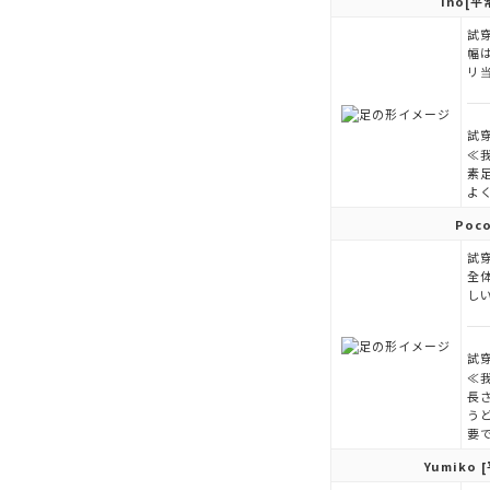
Ino
[平
試穿
幅
リ
試穿
≪
素
よ
Poc
試穿
全
し
試穿
≪
長
う
要
Yumiko
[