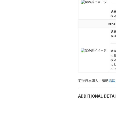
試穿
程
Rina
試穿
幅
試穿
≪
程
カ
す
可從日本購入！請點
這裡
ADDITIONAL DETAI