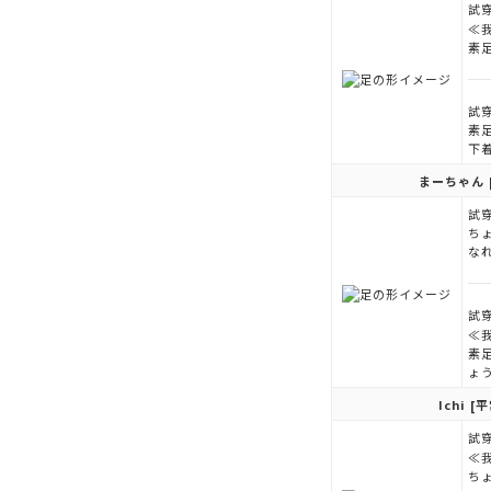
試穿
≪
素
試穿
素
下
まーちゃん
試穿
ち
な
試穿
≪
素
ょ
Ichi
[平
試穿
≪
ち