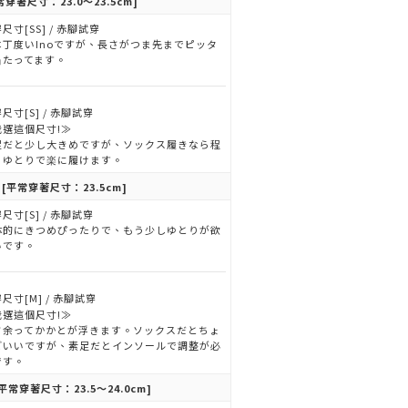
常穿著尺寸：23.0～23.5cm]
尺寸[SS] / 赤腳試穿
は丁度いInoですが、長さがつま先までピッタ
当たってます。
尺寸[S] / 赤腳試穿
我選這個尺寸!≫
足だと少し大きめですが、ソックス履きなら程
くゆとりで楽に履けます。
o
[平常穿著尺寸：23.5cm]
尺寸[S] / 赤腳試穿
体的にきつめぴったりで、もう少しゆとりが欲
いです。
尺寸[M] / 赤腳試穿
我選這個尺寸!≫
さ余ってかかとが浮きます。ソックスだとちょ
どいいですが、素足だとインソールで調整が必
です。
平常穿著尺寸：23.5～24.0cm]