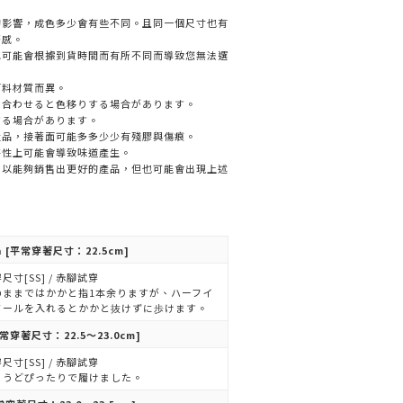
的影響，成色多少會有些不同。且同一個尺寸也有
著感。
色可能會根據到貨時間而有所不同而導致您無法選
面料材質而異。
と合わせると色移りする場合があります。
する場合があります。
產品，接著面可能多多少少有殘膠與傷痕。
特性上可能會導致味道產生。
，以能夠銷售出更好的產品，但也可能會出現上述
n
[平常穿著尺寸：22.5cm]
尺寸[SS] / 赤腳試穿
のままではかかと指1本余りますが、ハーフイ
ソールを入れるとかかと抜けずに歩けます。
常穿著尺寸：22.5～23.0cm]
尺寸[SS] / 赤腳試穿
ょうどぴったりで履けました。