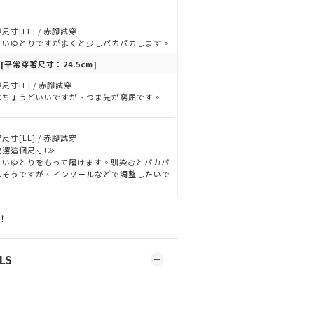
尺寸[LL] / 赤腳試穿
よいゆとりですが歩くと少しパカパカします。
[平常穿著尺寸：24.5cm]
尺寸[L] / 赤腳試穿
はちょうどいいですが、つま先が窮屈です。
尺寸[LL] / 赤腳試穿
我選這個尺寸!≫
よいゆとりをもって履けます。馴染むとパカパ
しそうですが、インソールなどで調整したいで
。
！
LS