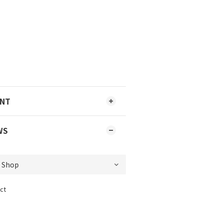
ENT
WS
ct