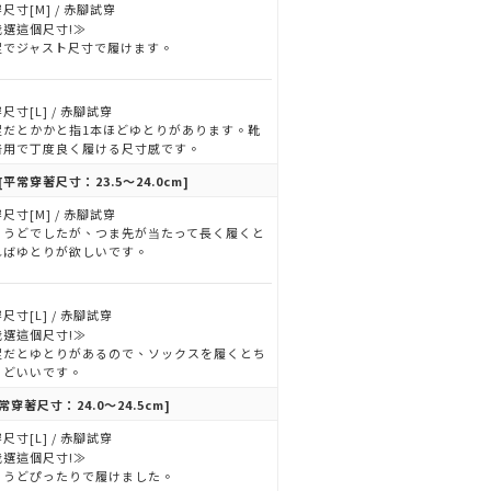
尺寸[M] / 赤腳試穿
我選這個尺寸!≫
足でジャスト尺寸で履けます。
尺寸[L] / 赤腳試穿
足だとかかと指1本ほどゆとりがあります。靴
着用で丁度良く履ける尺寸感です。
[平常穿著尺寸：23.5～24.0cm]
尺寸[M] / 赤腳試穿
ょうどでしたが、つま先が当たって長く履くと
ればゆとりが欲しいです。
尺寸[L] / 赤腳試穿
我選這個尺寸!≫
足だとゆとりがあるので、ソックスを履くとち
うどいいです。
常穿著尺寸：24.0～24.5cm]
尺寸[L] / 赤腳試穿
我選這個尺寸!≫
ょうどぴったりで履けました。