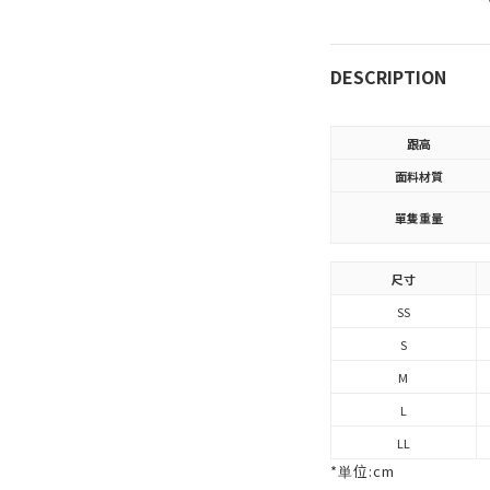
DESCRIPTION
跟高
面料材質
單隻重量
尺寸
SS
S
M
L
LL
*単位:cm