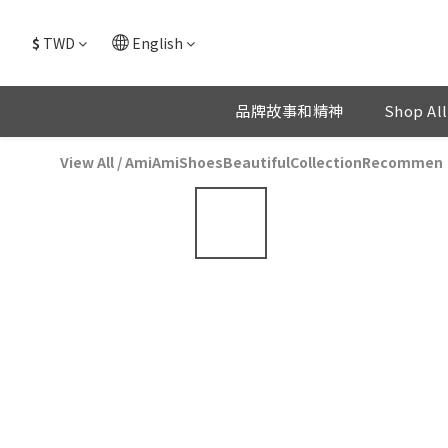
$
TWD
English
品牌故事和精神
Shop All
View All
/
AmiAmiShoesBeautifulCollectionRecommen