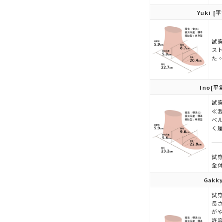
Yuki
[平
試穿
ス
た
Ino
[平
試穿
≪
ベ
く
試穿
全
Gakk
試穿
長
が
許