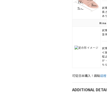
試穿
長
あ
Rina
試穿
全
試穿
≪
程
が
ち
可從日本購入！請點
這裡
ADDITIONAL DETAI