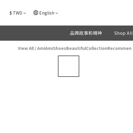
$
TWD
English
品牌故事和精神
Shop All
View All
/
AmiAmiShoesBeautifulCollectionRecommen