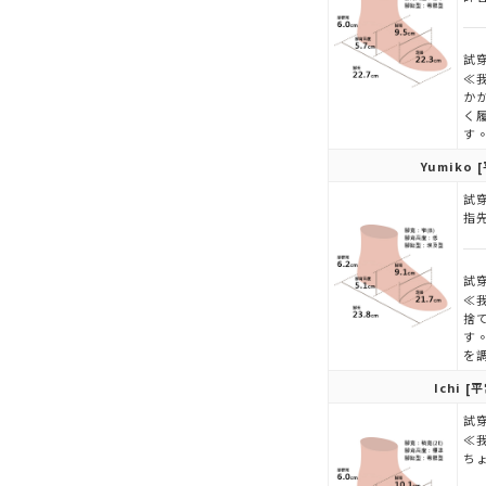
試穿
≪
か
く
す
Yumiko
[
試穿
指
試穿
≪
捨
す
を
Ichi
[平
試穿
≪
ち