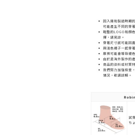
因入庫和製造時期
可能產生不同的穿
鞋墊的LOGO和顏
擇，請見諒。
穿著尺寸感可能因
與淺色襪子一起穿
摩擦可能會導致褪
由於是海外製作的
商品的染料或材質
我們努力加強檢查
情況，敬請諒解。
Robi
試穿
ち