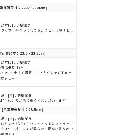
常穿著尺寸：22.5～23.0cm]
尺寸[S] / 赤腳試穿
トラップ一番きつくしてちょうどよく履けまし
。
常穿著尺寸：23.0～23.5cm]
尺寸[S] / 赤腳試穿
我選這個尺寸!≫
ルト穴1つ小さく調節してパカパカせず丁度良
履けました。
尺寸[M] / 赤腳試穿
体的にゆとりがあり歩くとパカパカします。
y
[平常穿著尺寸：23.5cm]
尺寸[M] / 赤腳試穿
さはちょうどぴったりです。つま先ストラップ
ややきつく感じますが柔らかい面料材質なので
容範囲です。