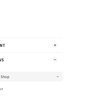
ENT
WS
ct