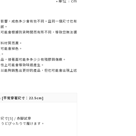
∗單位：cm
的影響，成色多少會有些不同。且同一個尺寸也有
著感。
色可能會根據到貨時間而有所不同，導致您無法選
面料材質而異。
著可能會掉色。
色。
產品，接著面可能多多少少有殘膠與傷痕。
特性上可能會導致味道產生。
，以能夠銷售出更好的產品，但也可能會出現上述
n
[平常穿著尺寸：22.5cm]
尺寸[S] / 赤腳試穿
ょうどぴったりで履けます。