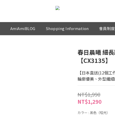
AmiAmiBLOG
Shopping Information
會員制度
春日晨曦 細
【CX3135】
【日本直送(12個工
輪廓優美、外型纖細
NT$1,990
NT$1,290
カラー
: 黑色（啞光）