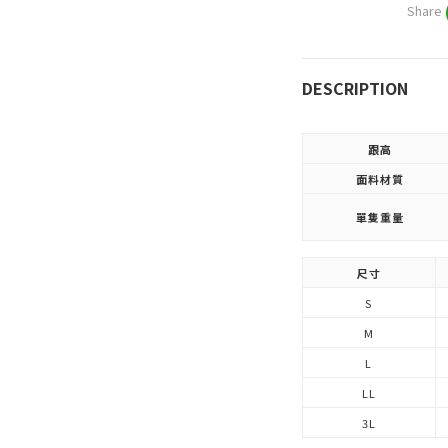
Share
DESCRIPTION
跟高
面料材質
單隻重量
尺寸
S
M
L
LL
3L