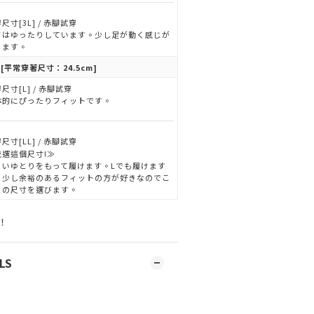
尺寸[3L] / 赤腳試穿
さはゆったりしています。少し足が動く感じが
ります。
[平常穿著尺寸：24.5cm]
尺寸[L] / 赤腳試穿
体的にぴったりフィットです。
尺寸[LL] / 赤腳試穿
我選這個尺寸!≫
よいゆとりをもって履けます。Lでも履けます
、少し余裕のあるフィットの方が好きなのでこ
らの尺寸を選びます。
！
LS