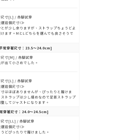
尺寸[L] / 赤腳試穿
我選這個尺寸!≫
かとが少し余りますが、ストラップちょうどよ
履けます。MとLどちらを選んでも良さそうで
。
平常穿著尺寸：23.5～24.0cm]
尺寸[M] / 赤腳試穿
先が出て小さめでした。
尺寸[L] / 赤腳試穿
我選這個尺寸!≫
て寸はほぼありませんが、ぴったりと履けま
。ストラップは少し緩めなので足首ストラップ
調整してジャストになります。
常穿著尺寸：24.0～24.5cm]
尺寸[LL] / 赤腳試穿
我選這個尺寸!≫
ょうどぴったりで履けました。