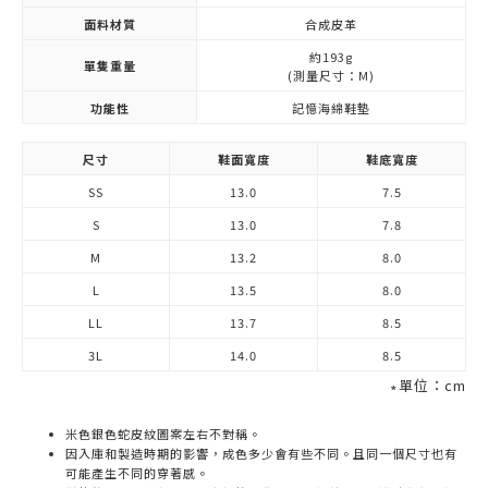
面料材質
合成皮革
約193g
單隻重量
(測量尺寸：M)
功能性
記憶海綿鞋墊
尺寸
鞋面寬度
鞋底寬度
SS
13.0
7.5
S
13.0
7.8
M
13.2
8.0
L
13.5
8.0
LL
13.7
8.5
3L
14.0
8.5
∗單位：cm
米色銀色蛇皮紋圖案左右不對稱。
因入庫和製造時期的影響，成色多少會有些不同。且同一個尺寸也有
可能產生不同的穿著感。