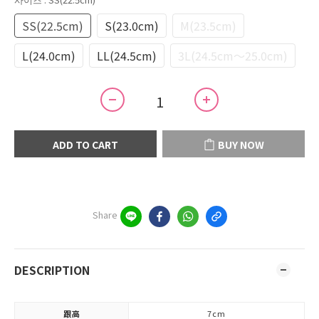
SS(22.5cm)
S(23.0cm)
M(23.5cm)
L(24.0cm)
LL(24.5cm)
3L(24.5cm～25.0cm)
ADD TO CART
BUY NOW
Share
DESCRIPTION
跟高
7cm