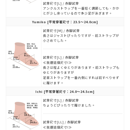
試穿尺寸[L] / 赤腳試穿
アンクルストラップを一番短く調節しても、かか
とが少し余っているので多少足が泳ぎます。
Yumiko
[平常穿著尺寸：23.5～24.0cm]
試穿尺寸[M] / 赤腳試穿
長さはジャストぴったりですが、前ストラップが
小さめでした。
試穿尺寸[L] / 赤腳試穿
≪我選這個尺寸!≫
長さは程よくゆとりがあります。前ストラップも
ゆとりがありますが
足首ストラップを一番内側にすれば前すべりせず
に履けます。
Ichi
[平常穿著尺寸：24.0～24.5cm]
試穿尺寸[L] / 赤腳試穿
ちょうどぴったりで履けました。
試穿尺寸[LL] / 赤腳試穿
≪我選這個尺寸!≫