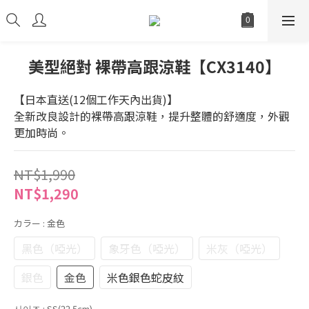
美型絕對 裸帶高跟涼鞋【CX3140】
【日本直送(12個工作天內出貨)】
全新改良設計的裸帶高跟涼鞋，提升整體的舒適度，外觀
更加時尚。
NT$1,990
NT$1,290
カラー
: 金色
黑色（啞光）
象牙色（啞光）
米灰（啞光）
銀色
金色
米色銀色蛇皮紋
사이즈
: SS(22.5cm)