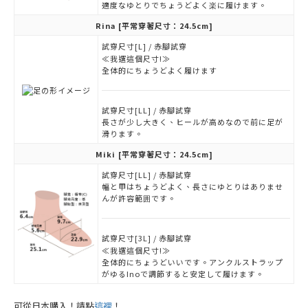
適度なゆとりでちょうどよく楽に履けます。
Rina
[平常穿著尺寸：24.5cm]
試穿尺寸[L] / 赤腳試穿
≪我選這個尺寸!≫
全体的にちょうどよく履けます
試穿尺寸[LL] / 赤腳試穿
長さが少し大きく、ヒールが高めなので前に足が
滑ります。
Miki
[平常穿著尺寸：24.5cm]
試穿尺寸[LL] / 赤腳試穿
幅と甲はちょうどよく、長さにゆとりはありませ
んが許容範囲です。
試穿尺寸[3L] / 赤腳試穿
≪我選這個尺寸!≫
全体的にちょうどいいです。アンクルストラップ
がゆるInoで調節すると安定して履けます。
可從日本購入！請點
這裡
！