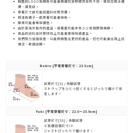
鞋墊的LOGO和顏色可能會根據到貨時間而有所不同，導致您無法選
擇，請見諒。
穿著尺寸感可能因面料材質而異。
與淺色襪子一起穿著可能會掉色。
摩擦可能會導致褪色。
由於是海外製作的產品，接著面可能多多少少有殘膠與傷痕。
商品的染料或材質特性上可能會導致味道產生。
我們努力加強檢查，以能夠銷售出更好的產品，但也可能會出現上述
情況，敬請諒解。
Robin
[平常穿著尺寸：22.5cm]
試穿尺寸[S] / 赤腳試穿
ストラップをひとつ短くするとぴったり履けて安
定します。
Yuki
[平常穿著尺寸：22.5～23.0cm]
試穿尺寸[SS] / 赤腳試穿
≪我選這個尺寸!≫
ジャストぴったりで履けます。